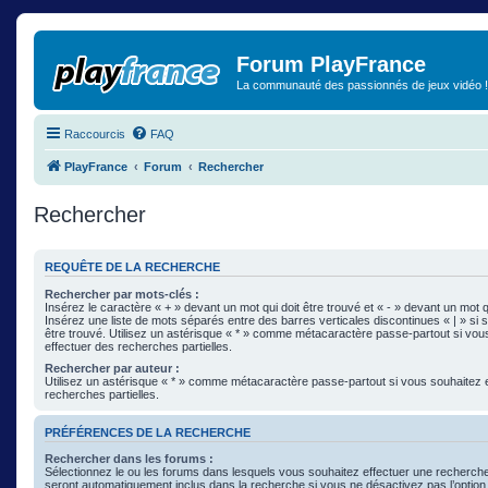
Forum PlayFrance
La communauté des passionnés de jeux vidéo !
Raccourcis
FAQ
PlayFrance
Forum
Rechercher
Rechercher
REQUÊTE DE LA RECHERCHE
Rechercher par mots-clés :
Insérez le caractère « + » devant un mot qui doit être trouvé et « - » devant un mot qu
Insérez une liste de mots séparés entre des barres verticales discontinues « | » si 
être trouvé. Utilisez un astérisque « * » comme métacaractère passe-partout si vou
effectuer des recherches partielles.
Rechercher par auteur :
Utilisez un astérisque « * » comme métacaractère passe-partout si vous souhaitez 
recherches partielles.
PRÉFÉRENCES DE LA RECHERCHE
Rechercher dans les forums :
Sélectionnez le ou les forums dans lesquels vous souhaitez effectuer une recherc
seront automatiquement inclus dans la recherche si vous ne désactivez pas l’optio