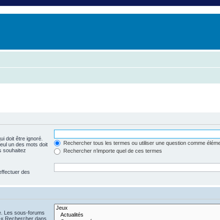
i doit être ignoré.
Rechercher tous les termes ou utiliser une question comme élém
seul un des mots doit
s souhaitez
Rechercher n’importe quel de ces termes
effectuer des
he. Les sous-forums
n « Rechercher dans