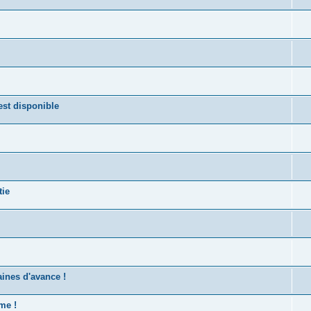
st disponible
tie
ines d'avance !
me !