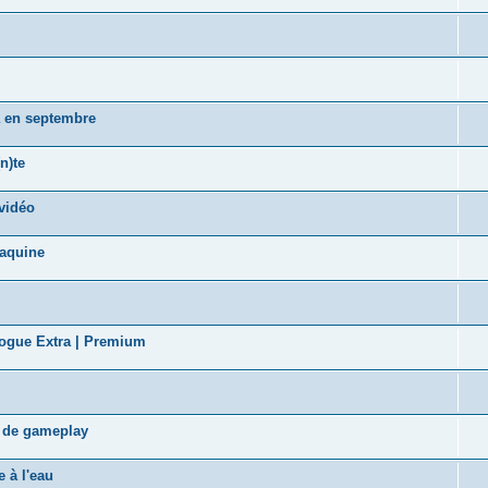
a en septembre
n)te
vidéo
taquine
logue Extra | Premium
s de gameplay
 à l'eau