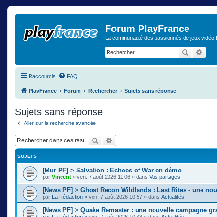
Forum PlayFrance
La communauté des passionnés de jeux vidéo !
Recherch
Rech
Raccourcis
FAQ
PlayFrance
Forum
Rechercher
Sujets sans réponse
Sujets sans réponse
Aller sur la recherche avancée
Rechercher
Recherche avancée
SUJETS
[Mur PF] > Salvation : Echoes of War en démo
par
Vincent
»
ven. 7 août 2026 11:06
» dans
Vos partages
[News PF] > Ghost Recon Wildlands : Last Rites - une nou
par
La Rédaction
»
ven. 7 août 2026 10:57
» dans
Actualités
[News PF] > Quake Remaster : une nouvelle campagne gra
par
La Rédaction
»
ven. 7 août 2026 10:43
» dans
Actualités