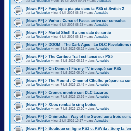
par
La Rédaction
»
ven. 10 juil. 2026 09:24
» dans
Actualités
[News PF] > Fangtopia pia pia dans ta PS5 et Switch 2
par
La Rédaction
»
jeu. 9 juil. 2026 08:28
» dans
Actualités
[News PF] > Verho : Curse of Faces arrive sur consoles
par
La Rédaction
»
jeu. 9 juil. 2026 08:23
» dans
Actualités
[News PF] > Mortal Shell II a une date de sortie
par
La Rédaction
»
jeu. 9 juil. 2026 08:13
» dans
Actualités
[News PF] > DOOM : The Dark Ages - Le DLC Revelations e
par
La Rédaction
»
mer. 8 juil. 2026 08:22
» dans
Actualités
[News PF] > The Caribou Trail est lancé sur PS5
par
La Rédaction
»
mer. 8 juil. 2026 08:13
» dans
Actualités
[News PF] > Oh Demon ! Fix my TV invoqué sur PS5
par
La Rédaction
»
mer. 8 juil. 2026 08:09
» dans
Actualités
[News PF] > The Mound : Omen of Cthulhu prépare sa sor
par
La Rédaction
»
mar. 7 juil. 2026 13:48
» dans
Actualités
[News PF] > Cronos montre son DLC Lazarus
par
La Rédaction
»
mar. 7 juil. 2026 13:39
» dans
Actualités
[News PF] > Xbox remballe cinq boites
par
La Rédaction
»
mar. 7 juil. 2026 13:20
» dans
Actualités
[News PF] > Onimusha : Way of the Sword aura trois sema
par
La Rédaction
»
jeu. 2 juil. 2026 13:27
» dans
Actualités
[News PF] > Boutique en ligne PS3 et PSVita : Sony la fer