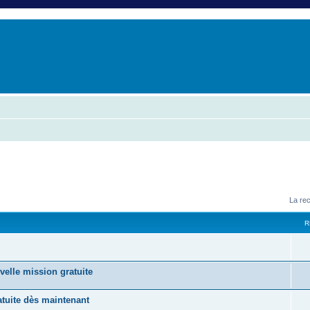
er
erche avancée
La re
R
velle mission gratuite
tuite dès maintenant