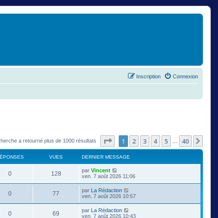
Inscription
Connexion
Page
1
sur
40
1
2
3
4
5
40
Suiv
cherche a retourné plus de 1000 résultats
…
ÉPONSES
VUES
DERNIER MESSAGE
par
Vincent
0
128
ven. 7 août 2026 11:06
par
La Rédaction
0
77
ven. 7 août 2026 10:57
par
La Rédaction
0
69
ven. 7 août 2026 10:43