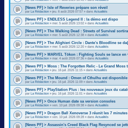
[News PF] > Isle of Reveries prépare son réveil
par
La Rédaction
»
jeu. 6 août 2026 07:57
» dans
Actualités
[News PF] > ENDLESS Legend II : la démo est dispo
par
La Rédaction
»
mer. 5 août 2026 13:02
» dans
Actualités
[News PF] > The Walking Dead : Streets of Survival sortir
par
La Rédaction
»
mer. 5 août 2026 12:38
» dans
Actualités
[News PF] > The Alighieri Circle : Dante's Bloodline se da(
par
La Rédaction
»
mer. 5 août 2026 12:20
» dans
Actualités
[News PF] > MARVEL Tōkon : Fighting Souls se lance en 
par
La Rédaction
»
mar. 4 août 2026 07:36
» dans
Actualités
[News PF] > Moss : The Forgotten Relic - Le Grand Moss 
par
La Rédaction
»
jeu. 16 juil. 2026 11:15
» dans
Actualités
[News PF] > The Mound : Omen of Cthulhu est disponible
par
La Rédaction
»
jeu. 16 juil. 2026 11:09
» dans
Actualités
[News PF] > PlayStation Plus : les nouveaux jeux du cata
par
La Rédaction
»
jeu. 16 juil. 2026 11:01
» dans
Actualités
[News PF] > Once Human date sa version consoles
par
La Rédaction
»
ven. 10 juil. 2026 09:38
» dans
Actualités
[News PF] > Dragon Ball Xenoverse 3 réunit les 7 minute
par
La Rédaction
»
ven. 10 juil. 2026 09:28
» dans
Actualités
[News PF] > Assassin's Creed Black Flag Resynced se jette