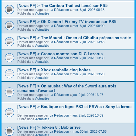
[News PF] > The Caribou Trail est lancé sur PS5
Dernier message par
La Rédaction
«
mer. 8 juil. 2026 08:13
Publié dans
Actualités
[News PF] > Oh Demon ! Fix my TV invoqué sur PS5
Dernier message par
La Rédaction
«
mer. 8 juil. 2026 08:09
Publié dans
Actualités
[News PF] > The Mound : Omen of Cthulhu prépare sa sortie
Dernier message par
La Rédaction
«
mar. 7 juil. 2026 13:48
Publié dans
Actualités
[News PF] > Cronos montre son DLC Lazarus
Dernier message par
La Rédaction
«
mar. 7 juil. 2026 13:39
Publié dans
Actualités
[News PF] > Xbox remballe cinq boites
Dernier message par
La Rédaction
«
mar. 7 juil. 2026 13:20
Publié dans
Actualités
[News PF] > Onimusha : Way of the Sword aura trois
semaines d'avance !
Dernier message par
La Rédaction
«
jeu. 2 juil. 2026 13:27
Publié dans
Actualités
[News PF] > Boutique en ligne PS3 et PSVita : Sony la ferme
!
Dernier message par
La Rédaction
«
jeu. 2 juil. 2026 13:09
Publié dans
Actualités
[News PF] > Tekken 8 : Bob arrive
Dernier message par
La Rédaction
«
mar. 30 juin 2026 07:53
Publié dans
Actualités