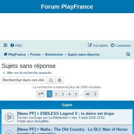
Forum PlayFrance
FAQ
Inscription
Connexion
R
PlayFrance
Forum
Rechercher
Sujets sans réponse
e
Sujets sans réponse
c
Aller sur la recherche avancée
h
Rechercher
Recherche avancée
e
La recherche a retourné plus de 1000 résultats
r
Page
1
sur
40
1
2
3
4
5
40
Suivant
…
c
h
Sujets
e
[News PF] > ENDLESS Legend II : la démo est dispo
Dernier message par
La Rédaction
«
mer. 5 août 2026 13:02
r
Publié dans
Actualités
[News PF] > Mafia : The Old Country - Le DLC Man of Honor
montre du gameplay