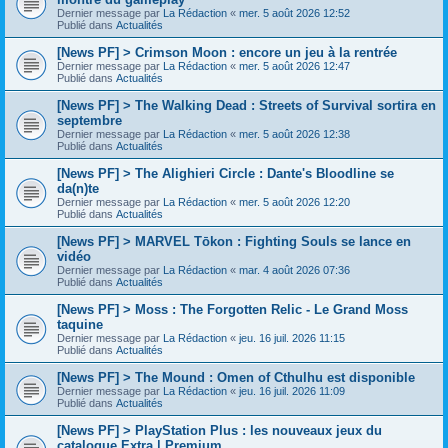
Dernier message par
La Rédaction
«
mer. 5 août 2026 12:52
Publié dans
Actualités
[News PF] > Crimson Moon : encore un jeu à la rentrée
Dernier message par
La Rédaction
«
mer. 5 août 2026 12:47
Publié dans
Actualités
[News PF] > The Walking Dead : Streets of Survival sortira en
septembre
Dernier message par
La Rédaction
«
mer. 5 août 2026 12:38
Publié dans
Actualités
[News PF] > The Alighieri Circle : Dante's Bloodline se
da(n)te
Dernier message par
La Rédaction
«
mer. 5 août 2026 12:20
Publié dans
Actualités
[News PF] > MARVEL Tōkon : Fighting Souls se lance en
vidéo
Dernier message par
La Rédaction
«
mar. 4 août 2026 07:36
Publié dans
Actualités
[News PF] > Moss : The Forgotten Relic - Le Grand Moss
taquine
Dernier message par
La Rédaction
«
jeu. 16 juil. 2026 11:15
Publié dans
Actualités
[News PF] > The Mound : Omen of Cthulhu est disponible
Dernier message par
La Rédaction
«
jeu. 16 juil. 2026 11:09
Publié dans
Actualités
[News PF] > PlayStation Plus : les nouveaux jeux du
catalogue Extra | Premium