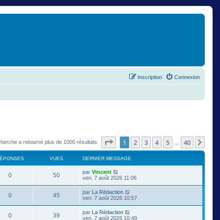
Inscription
Connexion
Page
1
sur
40
1
2
3
4
5
40
Suiv
cherche a retourné plus de 1000 résultats
…
ÉPONSES
VUES
DERNIER MESSAGE
par
Vincent
0
50
ven. 7 août 2026 11:06
par
La Rédaction
0
45
ven. 7 août 2026 10:57
par
La Rédaction
0
39
ven. 7 août 2026 10:49