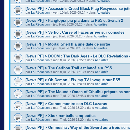
par
La Rédaction
»
ven. 10 juil. 2026 09:28
» dans
Actualités
[News PF] > Assassin's Creed Black Flag Resynced se jette
par
La Rédaction
»
ven. 10 juil. 2026 09:24
» dans
Actualités
[News PF] > Fangtopia pia pia dans ta PS5 et Switch 2
par
La Rédaction
»
jeu. 9 juil. 2026 08:28
» dans
Actualités
[News PF] > Verho : Curse of Faces arrive sur consoles
par
La Rédaction
»
jeu. 9 juil. 2026 08:23
» dans
Actualités
[News PF] > Mortal Shell II a une date de sortie
par
La Rédaction
»
jeu. 9 juil. 2026 08:13
» dans
Actualités
[News PF] > DOOM : The Dark Ages - Le DLC Revelations e
par
La Rédaction
»
mer. 8 juil. 2026 08:22
» dans
Actualités
[News PF] > The Caribou Trail est lancé sur PS5
par
La Rédaction
»
mer. 8 juil. 2026 08:13
» dans
Actualités
[News PF] > Oh Demon ! Fix my TV invoqué sur PS5
par
La Rédaction
»
mer. 8 juil. 2026 08:09
» dans
Actualités
[News PF] > The Mound : Omen of Cthulhu prépare sa sor
par
La Rédaction
»
mar. 7 juil. 2026 13:48
» dans
Actualités
[News PF] > Cronos montre son DLC Lazarus
par
La Rédaction
»
mar. 7 juil. 2026 13:39
» dans
Actualités
[News PF] > Xbox remballe cinq boites
par
La Rédaction
»
mar. 7 juil. 2026 13:20
» dans
Actualités
[News PF] > Onimusha : Way of the Sword aura trois sema