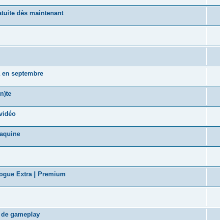
tuite dès maintenant
a en septembre
n)te
vidéo
taquine
logue Extra | Premium
s de gameplay