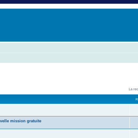
er
erche avancée
La re
R
velle mission gratuite