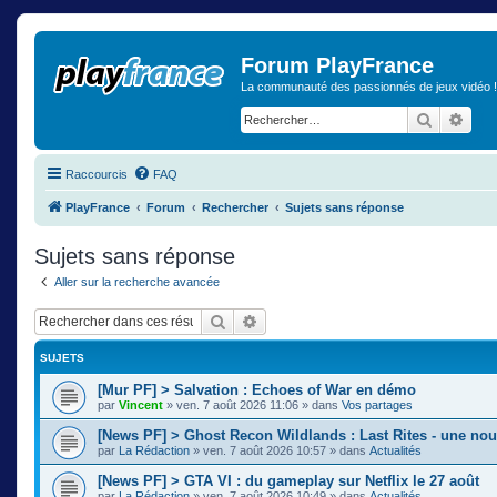
Forum PlayFrance
La communauté des passionnés de jeux vidéo !
Recherch
Rech
Raccourcis
FAQ
PlayFrance
Forum
Rechercher
Sujets sans réponse
Sujets sans réponse
Aller sur la recherche avancée
Rechercher
Recherche avancée
SUJETS
[Mur PF] > Salvation : Echoes of War en démo
par
Vincent
»
ven. 7 août 2026 11:06
» dans
Vos partages
[News PF] > Ghost Recon Wildlands : Last Rites - une nou
par
La Rédaction
»
ven. 7 août 2026 10:57
» dans
Actualités
[News PF] > GTA VI : du gameplay sur Netflix le 27 août
par
La Rédaction
»
ven. 7 août 2026 10:49
» dans
Actualités