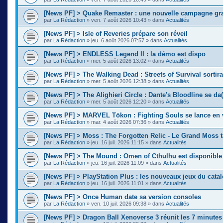
[News PF] > Quake Remaster : une nouvelle campagne gra
par
La Rédaction
»
ven. 7 août 2026 10:43
» dans
Actualités
[News PF] > Isle of Reveries prépare son réveil
par
La Rédaction
»
jeu. 6 août 2026 07:57
» dans
Actualités
[News PF] > ENDLESS Legend II : la démo est dispo
par
La Rédaction
»
mer. 5 août 2026 13:02
» dans
Actualités
[News PF] > The Walking Dead : Streets of Survival sortir
par
La Rédaction
»
mer. 5 août 2026 12:38
» dans
Actualités
[News PF] > The Alighieri Circle : Dante's Bloodline se da(
par
La Rédaction
»
mer. 5 août 2026 12:20
» dans
Actualités
[News PF] > MARVEL Tōkon : Fighting Souls se lance en 
par
La Rédaction
»
mar. 4 août 2026 07:36
» dans
Actualités
[News PF] > Moss : The Forgotten Relic - Le Grand Moss 
par
La Rédaction
»
jeu. 16 juil. 2026 11:15
» dans
Actualités
[News PF] > The Mound : Omen of Cthulhu est disponible
par
La Rédaction
»
jeu. 16 juil. 2026 11:09
» dans
Actualités
[News PF] > PlayStation Plus : les nouveaux jeux du cata
par
La Rédaction
»
jeu. 16 juil. 2026 11:01
» dans
Actualités
[News PF] > Once Human date sa version consoles
par
La Rédaction
»
ven. 10 juil. 2026 09:38
» dans
Actualités
[News PF] > Dragon Ball Xenoverse 3 réunit les 7 minute