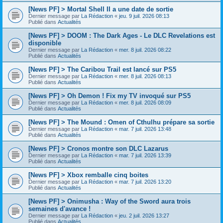
[News PF] > Mortal Shell II a une date de sortie
Dernier message par
La Rédaction
«
jeu. 9 juil. 2026 08:13
Publié dans
Actualités
[News PF] > DOOM : The Dark Ages - Le DLC Revelations est
disponible
Dernier message par
La Rédaction
«
mer. 8 juil. 2026 08:22
Publié dans
Actualités
[News PF] > The Caribou Trail est lancé sur PS5
Dernier message par
La Rédaction
«
mer. 8 juil. 2026 08:13
Publié dans
Actualités
[News PF] > Oh Demon ! Fix my TV invoqué sur PS5
Dernier message par
La Rédaction
«
mer. 8 juil. 2026 08:09
Publié dans
Actualités
[News PF] > The Mound : Omen of Cthulhu prépare sa sortie
Dernier message par
La Rédaction
«
mar. 7 juil. 2026 13:48
Publié dans
Actualités
[News PF] > Cronos montre son DLC Lazarus
Dernier message par
La Rédaction
«
mar. 7 juil. 2026 13:39
Publié dans
Actualités
[News PF] > Xbox remballe cinq boites
Dernier message par
La Rédaction
«
mar. 7 juil. 2026 13:20
Publié dans
Actualités
[News PF] > Onimusha : Way of the Sword aura trois
semaines d'avance !
Dernier message par
La Rédaction
«
jeu. 2 juil. 2026 13:27
Publié dans
Actualités