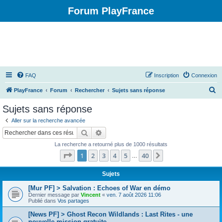
Forum PlayFrance
FAQ
Inscription
Connexion
R
PlayFrance
Forum
Rechercher
Sujets sans réponse
e
Sujets sans réponse
c
Aller sur la recherche avancée
h
Rechercher
Recherche avancée
e
La recherche a retourné plus de 1000 résultats
r
Page
1
sur
40
1
2
3
4
5
40
Suivant
…
c
h
Sujets
e
[Mur PF] > Salvation : Echoes of War en démo
Dernier message par
Vincent
«
ven. 7 août 2026 11:06
r
Publié dans
Vos partages
[News PF] > Ghost Recon Wildlands : Last Rites - une
nouvelle mission gratuite