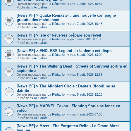
Dernier message par
La Rédaction
«
ven. 7 août 2026 10:57
Publié dans
Actualités
[News PF] > Quake Remaster : une nouvelle campagne
gratuite dès maintenant
Dernier message par
La Rédaction
«
ven. 7 août 2026 10:43
Publié dans
Actualités
[News PF] > Isle of Reveries prépare son réveil
Dernier message par
La Rédaction
«
jeu. 6 août 2026 07:57
Publié dans
Actualités
[News PF] > ENDLESS Legend II : la démo est dispo
Dernier message par
La Rédaction
«
mer. 5 août 2026 13:02
Publié dans
Actualités
[News PF] > The Walking Dead : Streets of Survival sortira en
septembre
Dernier message par
La Rédaction
«
mer. 5 août 2026 12:38
Publié dans
Actualités
[News PF] > The Alighieri Circle : Dante's Bloodline se
da(n)te
Dernier message par
La Rédaction
«
mer. 5 août 2026 12:20
Publié dans
Actualités
[News PF] > MARVEL Tōkon : Fighting Souls se lance en
vidéo
Dernier message par
La Rédaction
«
mar. 4 août 2026 07:36
Publié dans
Actualités
[News PF] > Moss : The Forgotten Relic - Le Grand Moss
taquine