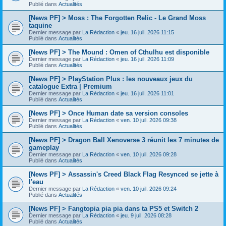
Publié dans
Actualités
[News PF] > Moss : The Forgotten Relic - Le Grand Moss
taquine
Dernier message par
La Rédaction
«
jeu. 16 juil. 2026 11:15
Publié dans
Actualités
[News PF] > The Mound : Omen of Cthulhu est disponible
Dernier message par
La Rédaction
«
jeu. 16 juil. 2026 11:09
Publié dans
Actualités
[News PF] > PlayStation Plus : les nouveaux jeux du
catalogue Extra | Premium
Dernier message par
La Rédaction
«
jeu. 16 juil. 2026 11:01
Publié dans
Actualités
[News PF] > Once Human date sa version consoles
Dernier message par
La Rédaction
«
ven. 10 juil. 2026 09:38
Publié dans
Actualités
[News PF] > Dragon Ball Xenoverse 3 réunit les 7 minutes de
gameplay
Dernier message par
La Rédaction
«
ven. 10 juil. 2026 09:28
Publié dans
Actualités
[News PF] > Assassin's Creed Black Flag Resynced se jette à
l'eau
Dernier message par
La Rédaction
«
ven. 10 juil. 2026 09:24
Publié dans
Actualités
[News PF] > Fangtopia pia pia dans ta PS5 et Switch 2
Dernier message par
La Rédaction
«
jeu. 9 juil. 2026 08:28
Publié dans
Actualités