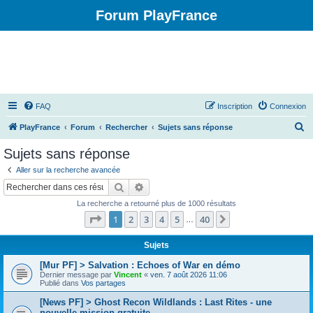
Forum PlayFrance
FAQ
Inscription
Connexion
R
PlayFrance
Forum
Rechercher
Sujets sans réponse
e
Sujets sans réponse
c
Aller sur la recherche avancée
h
Rechercher
Recherche avancée
e
La recherche a retourné plus de 1000 résultats
r
Page
1
sur
40
1
2
3
4
5
40
Suivant
…
c
h
Sujets
e
[Mur PF] > Salvation : Echoes of War en démo
Dernier message par
Vincent
«
ven. 7 août 2026 11:06
r
Publié dans
Vos partages
[News PF] > Ghost Recon Wildlands : Last Rites - une
nouvelle mission gratuite