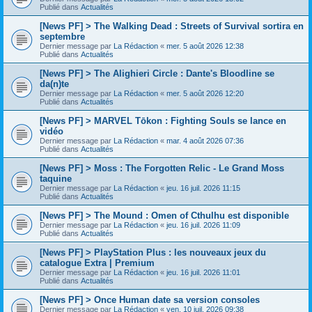
Publié dans
Actualités
[News PF] > The Walking Dead : Streets of Survival sortira en
septembre
Dernier message par
La Rédaction
«
mer. 5 août 2026 12:38
Publié dans
Actualités
[News PF] > The Alighieri Circle : Dante's Bloodline se
da(n)te
Dernier message par
La Rédaction
«
mer. 5 août 2026 12:20
Publié dans
Actualités
[News PF] > MARVEL Tōkon : Fighting Souls se lance en
vidéo
Dernier message par
La Rédaction
«
mar. 4 août 2026 07:36
Publié dans
Actualités
[News PF] > Moss : The Forgotten Relic - Le Grand Moss
taquine
Dernier message par
La Rédaction
«
jeu. 16 juil. 2026 11:15
Publié dans
Actualités
[News PF] > The Mound : Omen of Cthulhu est disponible
Dernier message par
La Rédaction
«
jeu. 16 juil. 2026 11:09
Publié dans
Actualités
[News PF] > PlayStation Plus : les nouveaux jeux du
catalogue Extra | Premium
Dernier message par
La Rédaction
«
jeu. 16 juil. 2026 11:01
Publié dans
Actualités
[News PF] > Once Human date sa version consoles
Dernier message par
La Rédaction
«
ven. 10 juil. 2026 09:38