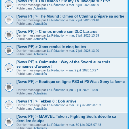
[News PF] > Oh Demon ! Fix my TV invoqué sur PS5
Dernier message par
La Rédaction
«
mer. 8 juil. 2026 08:09
Publié dans
Actualités
[News PF] > The Mound : Omen of Cthulhu prépare sa sortie
Dernier message par
La Rédaction
«
mar. 7 juil. 2026 13:48
Publié dans
Actualités
[News PF] > Cronos montre son DLC Lazarus
Dernier message par
La Rédaction
«
mar. 7 juil. 2026 13:39
Publié dans
Actualités
[News PF] > Xbox remballe cinq boites
Dernier message par
La Rédaction
«
mar. 7 juil. 2026 13:20
Publié dans
Actualités
[News PF] > Onimusha : Way of the Sword aura trois
semaines d'avance !
Dernier message par
La Rédaction
«
jeu. 2 juil. 2026 13:27
Publié dans
Actualités
[News PF] > Boutique en ligne PS3 et PSVita : Sony la ferme
!
Dernier message par
La Rédaction
«
jeu. 2 juil. 2026 13:09
Publié dans
Actualités
[News PF] > Tekken 8 : Bob arrive
Dernier message par
La Rédaction
«
mar. 30 juin 2026 07:53
Publié dans
Actualités
[News PF] > MARVEL Tokon : Fighting Souls dévoile sa
dernière équipe
Dernier message par
La Rédaction
«
mar. 30 juin 2026 07:48
Publié dans
Actualités