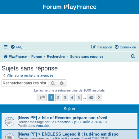
Forum PlayFrance
FAQ
Inscription
Connexion
R
PlayFrance
Forum
Rechercher
Sujets sans réponse
e
Sujets sans réponse
c
Aller sur la recherche avancée
h
Rechercher
Recherche avancée
e
La recherche a retourné plus de 1000 résultats
r
Page
1
sur
40
1
2
3
4
5
40
Suivant
…
c
h
Sujets
e
[News PF] > Isle of Reveries prépare son réveil
Dernier message par
La Rédaction
«
jeu. 6 août 2026 07:57
r
Publié dans
Actualités
[News PF] > ENDLESS Legend II : la démo est dispo
Dernier message par
La Rédaction
«
mer. 5 août 2026 13:02