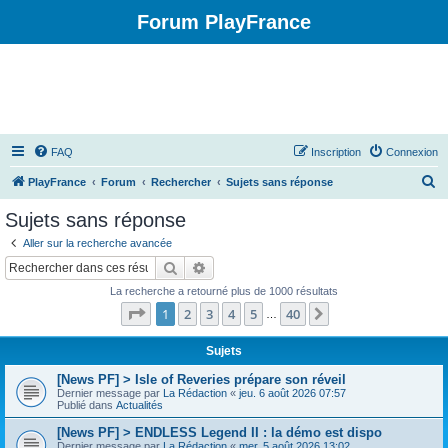
Forum PlayFrance
FAQ
Inscription
Connexion
R
PlayFrance
Forum
Rechercher
Sujets sans réponse
e
Sujets sans réponse
c
Aller sur la recherche avancée
h
Rechercher
Recherche avancée
e
La recherche a retourné plus de 1000 résultats
r
Page
1
sur
40
1
2
3
4
5
40
Suivant
…
c
h
Sujets
e
[News PF] > Isle of Reveries prépare son réveil
Dernier message par
La Rédaction
«
jeu. 6 août 2026 07:57
r
Publié dans
Actualités
[News PF] > ENDLESS Legend II : la démo est dispo
Dernier message par
La Rédaction
«
mer. 5 août 2026 13:02