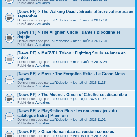
Publié dans
Actualités
[News PF] > The Walking Dead : Streets of Survival sortira en
septembre
Dernier message par
La Rédaction
«
mer. 5 août 2026 12:38
Publié dans
Actualités
[News PF] > The Alighieri Circle : Dante's Bloodline se
da(n)te
Dernier message par
La Rédaction
«
mer. 5 août 2026 12:20
Publié dans
Actualités
[News PF] > MARVEL Tōkon : Fighting Souls se lance en
vidéo
Dernier message par
La Rédaction
«
mar. 4 août 2026 07:36
Publié dans
Actualités
[News PF] > Moss : The Forgotten Relic - Le Grand Moss
taquine
Dernier message par
La Rédaction
«
jeu. 16 juil. 2026 11:15
Publié dans
Actualités
[News PF] > The Mound : Omen of Cthulhu est disponible
Dernier message par
La Rédaction
«
jeu. 16 juil. 2026 11:09
Publié dans
Actualités
[News PF] > PlayStation Plus : les nouveaux jeux du
catalogue Extra | Premium
Dernier message par
La Rédaction
«
jeu. 16 juil. 2026 11:01
Publié dans
Actualités
[News PF] > Once Human date sa version consoles
Dernier message par
La Rédaction
«
ven. 10 juil. 2026 09:38