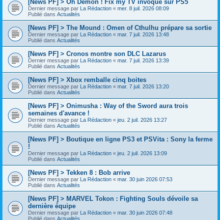
[News PF] > Oh Demon ! Fix my TV invoqué sur PS5
Dernier message par
La Rédaction
«
mer. 8 juil. 2026 08:09
Publié dans
Actualités
[News PF] > The Mound : Omen of Cthulhu prépare sa sortie
Dernier message par
La Rédaction
«
mar. 7 juil. 2026 13:48
Publié dans
Actualités
[News PF] > Cronos montre son DLC Lazarus
Dernier message par
La Rédaction
«
mar. 7 juil. 2026 13:39
Publié dans
Actualités
[News PF] > Xbox remballe cinq boites
Dernier message par
La Rédaction
«
mar. 7 juil. 2026 13:20
Publié dans
Actualités
[News PF] > Onimusha : Way of the Sword aura trois
semaines d'avance !
Dernier message par
La Rédaction
«
jeu. 2 juil. 2026 13:27
Publié dans
Actualités
[News PF] > Boutique en ligne PS3 et PSVita : Sony la ferme
!
Dernier message par
La Rédaction
«
jeu. 2 juil. 2026 13:09
Publié dans
Actualités
[News PF] > Tekken 8 : Bob arrive
Dernier message par
La Rédaction
«
mar. 30 juin 2026 07:53
Publié dans
Actualités
[News PF] > MARVEL Tokon : Fighting Souls dévoile sa
dernière équipe
Dernier message par
La Rédaction
«
mar. 30 juin 2026 07:48
Publié dans
Actualités