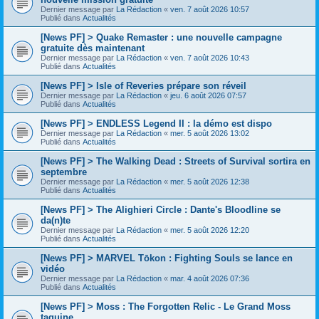
Dernier message par
La Rédaction
«
ven. 7 août 2026 10:57
Publié dans
Actualités
[News PF] > Quake Remaster : une nouvelle campagne
gratuite dès maintenant
Dernier message par
La Rédaction
«
ven. 7 août 2026 10:43
Publié dans
Actualités
[News PF] > Isle of Reveries prépare son réveil
Dernier message par
La Rédaction
«
jeu. 6 août 2026 07:57
Publié dans
Actualités
[News PF] > ENDLESS Legend II : la démo est dispo
Dernier message par
La Rédaction
«
mer. 5 août 2026 13:02
Publié dans
Actualités
[News PF] > The Walking Dead : Streets of Survival sortira en
septembre
Dernier message par
La Rédaction
«
mer. 5 août 2026 12:38
Publié dans
Actualités
[News PF] > The Alighieri Circle : Dante's Bloodline se
da(n)te
Dernier message par
La Rédaction
«
mer. 5 août 2026 12:20
Publié dans
Actualités
[News PF] > MARVEL Tōkon : Fighting Souls se lance en
vidéo
Dernier message par
La Rédaction
«
mar. 4 août 2026 07:36
Publié dans
Actualités
[News PF] > Moss : The Forgotten Relic - Le Grand Moss
taquine