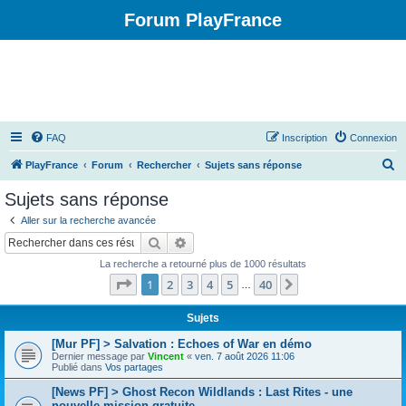
Forum PlayFrance
FAQ
Inscription
Connexion
R
PlayFrance
Forum
Rechercher
Sujets sans réponse
e
Sujets sans réponse
c
Aller sur la recherche avancée
h
Rechercher
Recherche avancée
e
La recherche a retourné plus de 1000 résultats
r
Page
1
sur
40
1
2
3
4
5
40
Suivant
…
c
h
Sujets
e
[Mur PF] > Salvation : Echoes of War en démo
Dernier message par
Vincent
«
ven. 7 août 2026 11:06
r
Publié dans
Vos partages
[News PF] > Ghost Recon Wildlands : Last Rites - une
nouvelle mission gratuite