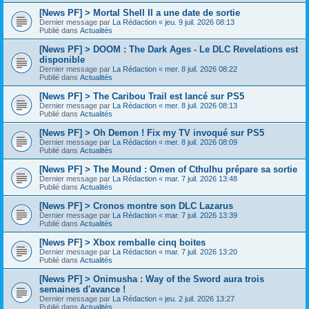
[News PF] > Mortal Shell II a une date de sortie
Dernier message par
La Rédaction
«
jeu. 9 juil. 2026 08:13
Publié dans
Actualités
[News PF] > DOOM : The Dark Ages - Le DLC Revelations est
disponible
Dernier message par
La Rédaction
«
mer. 8 juil. 2026 08:22
Publié dans
Actualités
[News PF] > The Caribou Trail est lancé sur PS5
Dernier message par
La Rédaction
«
mer. 8 juil. 2026 08:13
Publié dans
Actualités
[News PF] > Oh Demon ! Fix my TV invoqué sur PS5
Dernier message par
La Rédaction
«
mer. 8 juil. 2026 08:09
Publié dans
Actualités
[News PF] > The Mound : Omen of Cthulhu prépare sa sortie
Dernier message par
La Rédaction
«
mar. 7 juil. 2026 13:48
Publié dans
Actualités
[News PF] > Cronos montre son DLC Lazarus
Dernier message par
La Rédaction
«
mar. 7 juil. 2026 13:39
Publié dans
Actualités
[News PF] > Xbox remballe cinq boites
Dernier message par
La Rédaction
«
mar. 7 juil. 2026 13:20
Publié dans
Actualités
[News PF] > Onimusha : Way of the Sword aura trois
semaines d'avance !
Dernier message par
La Rédaction
«
jeu. 2 juil. 2026 13:27
Publié dans
Actualités