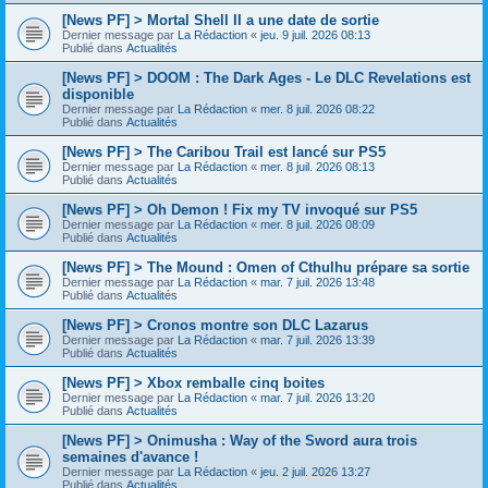
[News PF] > Mortal Shell II a une date de sortie
Dernier message par
La Rédaction
«
jeu. 9 juil. 2026 08:13
Publié dans
Actualités
[News PF] > DOOM : The Dark Ages - Le DLC Revelations est
disponible
Dernier message par
La Rédaction
«
mer. 8 juil. 2026 08:22
Publié dans
Actualités
[News PF] > The Caribou Trail est lancé sur PS5
Dernier message par
La Rédaction
«
mer. 8 juil. 2026 08:13
Publié dans
Actualités
[News PF] > Oh Demon ! Fix my TV invoqué sur PS5
Dernier message par
La Rédaction
«
mer. 8 juil. 2026 08:09
Publié dans
Actualités
[News PF] > The Mound : Omen of Cthulhu prépare sa sortie
Dernier message par
La Rédaction
«
mar. 7 juil. 2026 13:48
Publié dans
Actualités
[News PF] > Cronos montre son DLC Lazarus
Dernier message par
La Rédaction
«
mar. 7 juil. 2026 13:39
Publié dans
Actualités
[News PF] > Xbox remballe cinq boites
Dernier message par
La Rédaction
«
mar. 7 juil. 2026 13:20
Publié dans
Actualités
[News PF] > Onimusha : Way of the Sword aura trois
semaines d'avance !
Dernier message par
La Rédaction
«
jeu. 2 juil. 2026 13:27
Publié dans
Actualités