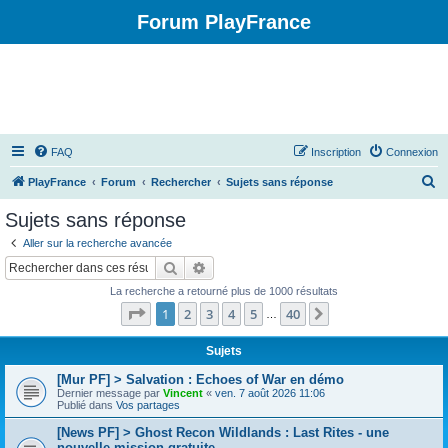
Forum PlayFrance
FAQ
Inscription
Connexion
R
PlayFrance
Forum
Rechercher
Sujets sans réponse
e
Sujets sans réponse
c
Aller sur la recherche avancée
h
Rechercher
Recherche avancée
e
La recherche a retourné plus de 1000 résultats
r
Page
1
sur
40
1
2
3
4
5
40
Suivant
…
c
h
Sujets
e
[Mur PF] > Salvation : Echoes of War en démo
Dernier message par
Vincent
«
ven. 7 août 2026 11:06
r
Publié dans
Vos partages
[News PF] > Ghost Recon Wildlands : Last Rites - une
nouvelle mission gratuite