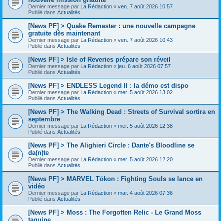
Dernier message par
La Rédaction
«
ven. 7 août 2026 10:57
Publié dans
Actualités
[News PF] > Quake Remaster : une nouvelle campagne
gratuite dès maintenant
Dernier message par
La Rédaction
«
ven. 7 août 2026 10:43
Publié dans
Actualités
[News PF] > Isle of Reveries prépare son réveil
Dernier message par
La Rédaction
«
jeu. 6 août 2026 07:57
Publié dans
Actualités
[News PF] > ENDLESS Legend II : la démo est dispo
Dernier message par
La Rédaction
«
mer. 5 août 2026 13:02
Publié dans
Actualités
[News PF] > The Walking Dead : Streets of Survival sortira en
septembre
Dernier message par
La Rédaction
«
mer. 5 août 2026 12:38
Publié dans
Actualités
[News PF] > The Alighieri Circle : Dante's Bloodline se
da(n)te
Dernier message par
La Rédaction
«
mer. 5 août 2026 12:20
Publié dans
Actualités
[News PF] > MARVEL Tōkon : Fighting Souls se lance en
vidéo
Dernier message par
La Rédaction
«
mar. 4 août 2026 07:36
Publié dans
Actualités
[News PF] > Moss : The Forgotten Relic - Le Grand Moss
taquine