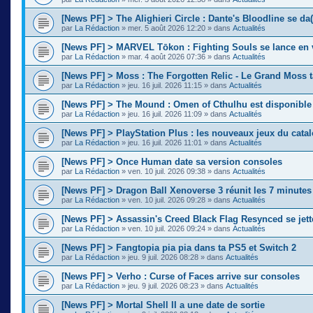
[News PF] > The Alighieri Circle : Dante's Bloodline se da(
par
La Rédaction
»
mer. 5 août 2026 12:20
» dans
Actualités
[News PF] > MARVEL Tōkon : Fighting Souls se lance en 
par
La Rédaction
»
mar. 4 août 2026 07:36
» dans
Actualités
[News PF] > Moss : The Forgotten Relic - Le Grand Moss 
par
La Rédaction
»
jeu. 16 juil. 2026 11:15
» dans
Actualités
[News PF] > The Mound : Omen of Cthulhu est disponible
par
La Rédaction
»
jeu. 16 juil. 2026 11:09
» dans
Actualités
[News PF] > PlayStation Plus : les nouveaux jeux du cata
par
La Rédaction
»
jeu. 16 juil. 2026 11:01
» dans
Actualités
[News PF] > Once Human date sa version consoles
par
La Rédaction
»
ven. 10 juil. 2026 09:38
» dans
Actualités
[News PF] > Dragon Ball Xenoverse 3 réunit les 7 minute
par
La Rédaction
»
ven. 10 juil. 2026 09:28
» dans
Actualités
[News PF] > Assassin's Creed Black Flag Resynced se jette
par
La Rédaction
»
ven. 10 juil. 2026 09:24
» dans
Actualités
[News PF] > Fangtopia pia pia dans ta PS5 et Switch 2
par
La Rédaction
»
jeu. 9 juil. 2026 08:28
» dans
Actualités
[News PF] > Verho : Curse of Faces arrive sur consoles
par
La Rédaction
»
jeu. 9 juil. 2026 08:23
» dans
Actualités
[News PF] > Mortal Shell II a une date de sortie