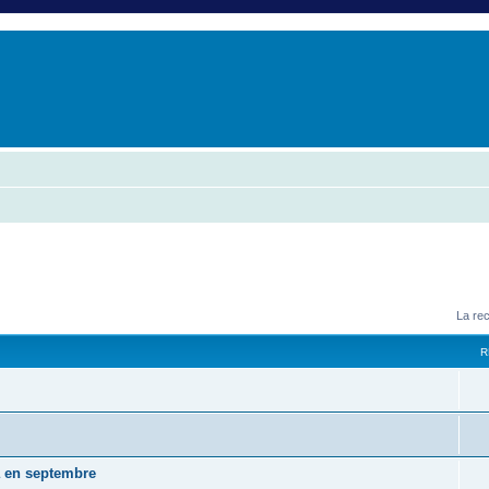
er
erche avancée
La re
R
a en septembre