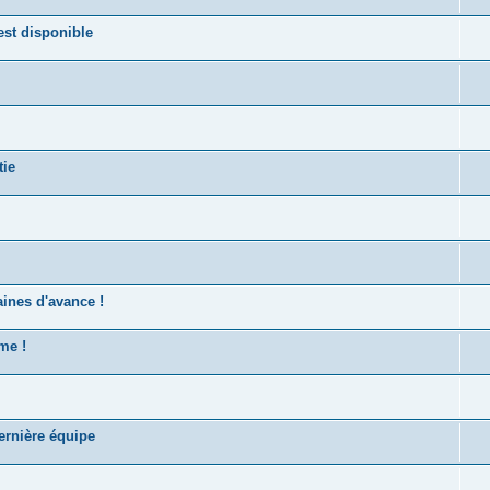
st disponible
tie
ines d'avance !
me !
ernière équipe