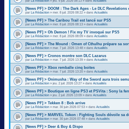
par
La Rédaction
»
jeu. 9 juil. 2026 08:13
» dans
Actualités
[News PF] > DOOM : The Dark Ages - Le DLC Revelations e
par
La Rédaction
»
mer. 8 juil. 2026 08:22
» dans
Actualités
[News PF] > The Caribou Trail est lancé sur PS5
par
La Rédaction
»
mer. 8 juil. 2026 08:13
» dans
Actualités
[News PF] > Oh Demon ! Fix my TV invoqué sur PS5
par
La Rédaction
»
mer. 8 juil. 2026 08:09
» dans
Actualités
[News PF] > The Mound : Omen of Cthulhu prépare sa sor
par
La Rédaction
»
mar. 7 juil. 2026 13:48
» dans
Actualités
[News PF] > Cronos montre son DLC Lazarus
par
La Rédaction
»
mar. 7 juil. 2026 13:39
» dans
Actualités
[News PF] > Xbox remballe cinq boites
par
La Rédaction
»
mar. 7 juil. 2026 13:20
» dans
Actualités
[News PF] > Onimusha : Way of the Sword aura trois sema
par
La Rédaction
»
jeu. 2 juil. 2026 13:27
» dans
Actualités
[News PF] > Boutique en ligne PS3 et PSVita : Sony la fer
par
La Rédaction
»
jeu. 2 juil. 2026 13:09
» dans
Actualités
[News PF] > Tekken 8 : Bob arrive
par
La Rédaction
»
mar. 30 juin 2026 07:53
» dans
Actualités
[News PF] > MARVEL Tokon : Fighting Souls dévoile sa d
par
La Rédaction
»
mar. 30 juin 2026 07:48
» dans
Actualités
[News PF] > Deer & Boy & Dispo