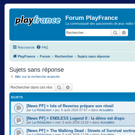
Forum PlayFrance
La communauté des passionnés de jeux vidéo !
Recherch
Rech
Raccourcis
FAQ
PlayFrance
Forum
Rechercher
Sujets sans réponse
Sujets sans réponse
Aller sur la recherche avancée
Rechercher
Recherche avancée
SUJETS
[News PF] > Isle of Reveries prépare son réveil
par
La Rédaction
»
jeu. 6 août 2026 07:57
» dans
Actualités
[News PF] > ENDLESS Legend II : la démo est dispo
par
La Rédaction
»
mer. 5 août 2026 13:02
» dans
Actualités
[News PF] > The Walking Dead : Streets of Survival sortir
par
La Rédaction
»
mer. 5 août 2026 12:38
» dans
Actualités