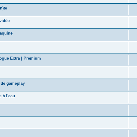
n)te
vidéo
taquine
logue Extra | Premium
s de gameplay
 à l'eau