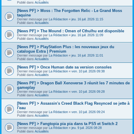
Publié dans
Actualités
[News PF] > Moss : The Forgotten Relic - Le Grand Moss
taquine
Dernier message par
La Rédaction
«
jeu. 16 juil. 2026 11:15
Publié dans
Actualités
[News PF] > The Mound : Omen of Cthulhu est disponible
Dernier message par
La Rédaction
«
jeu. 16 juil. 2026 11:09
Publié dans
Actualités
[News PF] > PlayStation Plus : les nouveaux jeux du
catalogue Extra | Premium
Dernier message par
La Rédaction
«
jeu. 16 juil. 2026 11:01
Publié dans
Actualités
[News PF] > Once Human date sa version consoles
Dernier message par
La Rédaction
«
ven. 10 juil. 2026 09:38
Publié dans
Actualités
[News PF] > Dragon Ball Xenoverse 3 réunit les 7 minutes de
gameplay
Dernier message par
La Rédaction
«
ven. 10 juil. 2026 09:28
Publié dans
Actualités
[News PF] > Assassin's Creed Black Flag Resynced se jette à
l'eau
Dernier message par
La Rédaction
«
ven. 10 juil. 2026 09:24
Publié dans
Actualités
[News PF] > Fangtopia pia pia dans ta PS5 et Switch 2
Dernier message par
La Rédaction
«
jeu. 9 juil. 2026 08:28
Publié dans
Actualités