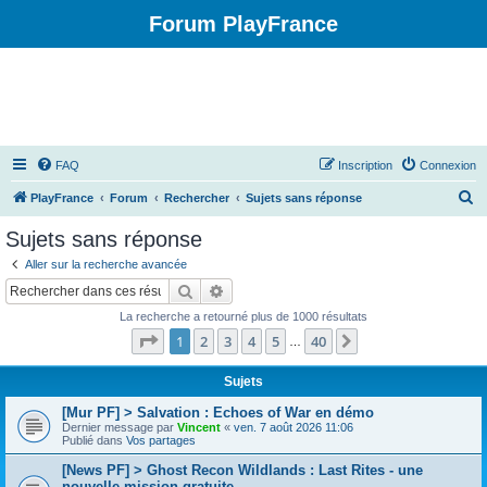
Forum PlayFrance
FAQ
Inscription
Connexion
R
PlayFrance
Forum
Rechercher
Sujets sans réponse
e
Sujets sans réponse
c
Aller sur la recherche avancée
h
Rechercher
Recherche avancée
e
La recherche a retourné plus de 1000 résultats
r
Page
1
sur
40
1
2
3
4
5
40
Suivant
…
c
h
Sujets
e
[Mur PF] > Salvation : Echoes of War en démo
Dernier message par
Vincent
«
ven. 7 août 2026 11:06
r
Publié dans
Vos partages
[News PF] > Ghost Recon Wildlands : Last Rites - une
nouvelle mission gratuite