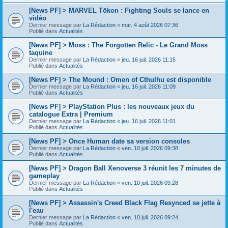
[News PF] > MARVEL Tōkon : Fighting Souls se lance en
vidéo
Dernier message par
La Rédaction
«
mar. 4 août 2026 07:36
Publié dans
Actualités
[News PF] > Moss : The Forgotten Relic - Le Grand Moss
taquine
Dernier message par
La Rédaction
«
jeu. 16 juil. 2026 11:15
Publié dans
Actualités
[News PF] > The Mound : Omen of Cthulhu est disponible
Dernier message par
La Rédaction
«
jeu. 16 juil. 2026 11:09
Publié dans
Actualités
[News PF] > PlayStation Plus : les nouveaux jeux du
catalogue Extra | Premium
Dernier message par
La Rédaction
«
jeu. 16 juil. 2026 11:01
Publié dans
Actualités
[News PF] > Once Human date sa version consoles
Dernier message par
La Rédaction
«
ven. 10 juil. 2026 09:38
Publié dans
Actualités
[News PF] > Dragon Ball Xenoverse 3 réunit les 7 minutes de
gameplay
Dernier message par
La Rédaction
«
ven. 10 juil. 2026 09:28
Publié dans
Actualités
[News PF] > Assassin's Creed Black Flag Resynced se jette à
l'eau
Dernier message par
La Rédaction
«
ven. 10 juil. 2026 09:24
Publié dans
Actualités