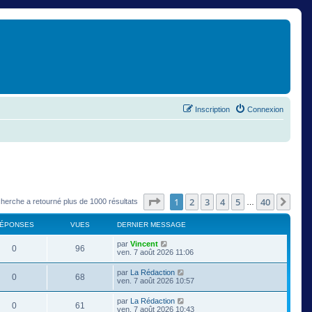
Inscription
Connexion
Page
1
sur
40
1
2
3
4
5
40
Suiv
cherche a retourné plus de 1000 résultats
…
ÉPONSES
VUES
DERNIER MESSAGE
par
Vincent
0
96
ven. 7 août 2026 11:06
par
La Rédaction
0
68
ven. 7 août 2026 10:57
par
La Rédaction
0
61
ven. 7 août 2026 10:43