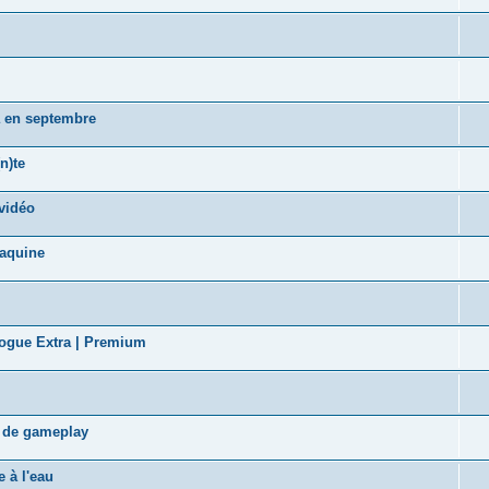
a en septembre
n)te
vidéo
taquine
logue Extra | Premium
s de gameplay
 à l'eau