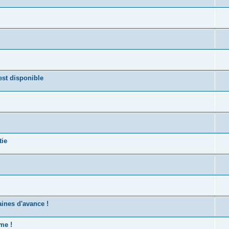
st disponible
tie
ines d'avance !
me !