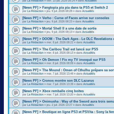
par
La Rédaction
»
ven. 10 juil. 2026 09:24
» dans
Actualités
[News PF] > Fangtopia pia pia dans ta PS5 et Switch 2
par
La Rédaction
»
jeu. 9 juil. 2026 08:28
» dans
Actualités
[News PF] > Verho : Curse of Faces arrive sur consoles
par
La Rédaction
»
jeu. 9 juil. 2026 08:23
» dans
Actualités
[News PF] > Mortal Shell II a une date de sortie
par
La Rédaction
»
jeu. 9 juil. 2026 08:13
» dans
Actualités
[News PF] > DOOM : The Dark Ages - Le DLC Revelations e
par
La Rédaction
»
mer. 8 juil. 2026 08:22
» dans
Actualités
[News PF] > The Caribou Trail est lancé sur PS5
par
La Rédaction
»
mer. 8 juil. 2026 08:13
» dans
Actualités
[News PF] > Oh Demon ! Fix my TV invoqué sur PS5
par
La Rédaction
»
mer. 8 juil. 2026 08:09
» dans
Actualités
[News PF] > The Mound : Omen of Cthulhu prépare sa sor
par
La Rédaction
»
mar. 7 juil. 2026 13:48
» dans
Actualités
[News PF] > Cronos montre son DLC Lazarus
par
La Rédaction
»
mar. 7 juil. 2026 13:39
» dans
Actualités
[News PF] > Xbox remballe cinq boites
par
La Rédaction
»
mar. 7 juil. 2026 13:20
» dans
Actualités
[News PF] > Onimusha : Way of the Sword aura trois sema
par
La Rédaction
»
jeu. 2 juil. 2026 13:27
» dans
Actualités
[News PF] > Boutique en ligne PS3 et PSVita : Sony la fer