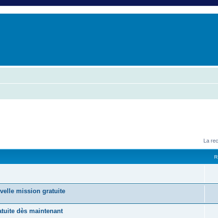
er
erche avancée
La re
R
velle mission gratuite
tuite dès maintenant