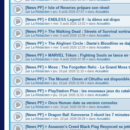
[News PF] > Isle of Reveries prépare son réveil
par
La Rédaction
»
jeu. 6 août 2026 07:57
» dans
Actualités
[News PF] > ENDLESS Legend II : la démo est dispo
par
La Rédaction
»
mer. 5 août 2026 13:02
» dans
Actualités
[News PF] > The Walking Dead : Streets of Survival sortir
par
La Rédaction
»
mer. 5 août 2026 12:38
» dans
Actualités
[News PF] > The Alighieri Circle : Dante's Bloodline se da(
par
La Rédaction
»
mer. 5 août 2026 12:20
» dans
Actualités
[News PF] > MARVEL Tōkon : Fighting Souls se lance en 
par
La Rédaction
»
mar. 4 août 2026 07:36
» dans
Actualités
[News PF] > Moss : The Forgotten Relic - Le Grand Moss 
par
La Rédaction
»
jeu. 16 juil. 2026 11:15
» dans
Actualités
[News PF] > The Mound : Omen of Cthulhu est disponible
par
La Rédaction
»
jeu. 16 juil. 2026 11:09
» dans
Actualités
[News PF] > PlayStation Plus : les nouveaux jeux du cata
par
La Rédaction
»
jeu. 16 juil. 2026 11:01
» dans
Actualités
[News PF] > Once Human date sa version consoles
par
La Rédaction
»
ven. 10 juil. 2026 09:38
» dans
Actualités
[News PF] > Dragon Ball Xenoverse 3 réunit les 7 minute
par
La Rédaction
»
ven. 10 juil. 2026 09:28
» dans
Actualités
[News PF] > Assassin's Creed Black Flag Resynced se jette