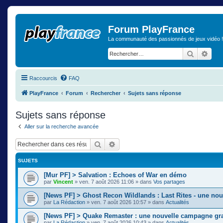
Forum PlayFrance
La communauté des passionnés de jeux vidéo !
Recherch
Rech
Raccourcis
FAQ
PlayFrance
Forum
Rechercher
Sujets sans réponse
Sujets sans réponse
Aller sur la recherche avancée
Rechercher
Recherche avancée
SUJETS
[Mur PF] > Salvation : Echoes of War en démo
par
Vincent
»
ven. 7 août 2026 11:06
» dans
Vos partages
[News PF] > Ghost Recon Wildlands : Last Rites - une nou
par
La Rédaction
»
ven. 7 août 2026 10:57
» dans
Actualités
[News PF] > Quake Remaster : une nouvelle campagne gra
par
La Rédaction
»
ven. 7 août 2026 10:43
» dans
Actualités