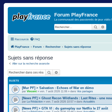
Forum PlayFrance
La communauté des passionnés de jeux vidéo !
Recherch
Rech
Raccourcis
FAQ
PlayFrance
Forum
Rechercher
Sujets sans réponse
Sujets sans réponse
Aller sur la recherche avancée
Rechercher
Recherche avancée
SUJETS
[Mur PF] > Salvation : Echoes of War en démo
par
Vincent
»
ven. 7 août 2026 11:06
» dans
Vos partages
[News PF] > Ghost Recon Wildlands : Last Rites - une nou
par
La Rédaction
»
ven. 7 août 2026 10:57
» dans
Actualités
[News PF] > GTA VI : du gameplay sur Netflix le 27 août
par
La Rédaction
»
ven. 7 août 2026 10:49
» dans
Actualités