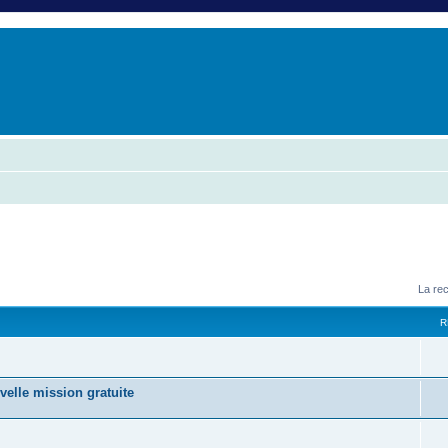
er
erche avancée
La re
R
velle mission gratuite