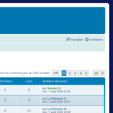
Inscription
Connexion
Page
1
sur
40
1
2
3
4
5
40
Suiv
cherche a retourné plus de 1000 résultats
…
ÉPONSES
VUES
DERNIER MESSAGE
par
Vincent
0
6
ven. 7 août 2026 11:06
par
La Rédaction
0
6
ven. 7 août 2026 10:57
par
La Rédaction
0
11
ven. 7 août 2026 10:49