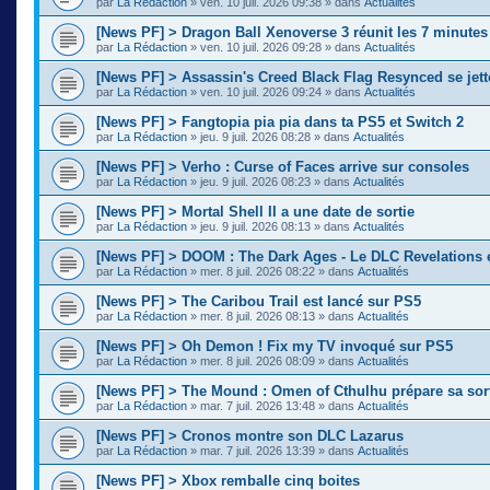
par
La Rédaction
»
ven. 10 juil. 2026 09:38
» dans
Actualités
[News PF] > Dragon Ball Xenoverse 3 réunit les 7 minute
par
La Rédaction
»
ven. 10 juil. 2026 09:28
» dans
Actualités
[News PF] > Assassin's Creed Black Flag Resynced se jette
par
La Rédaction
»
ven. 10 juil. 2026 09:24
» dans
Actualités
[News PF] > Fangtopia pia pia dans ta PS5 et Switch 2
par
La Rédaction
»
jeu. 9 juil. 2026 08:28
» dans
Actualités
[News PF] > Verho : Curse of Faces arrive sur consoles
par
La Rédaction
»
jeu. 9 juil. 2026 08:23
» dans
Actualités
[News PF] > Mortal Shell II a une date de sortie
par
La Rédaction
»
jeu. 9 juil. 2026 08:13
» dans
Actualités
[News PF] > DOOM : The Dark Ages - Le DLC Revelations e
par
La Rédaction
»
mer. 8 juil. 2026 08:22
» dans
Actualités
[News PF] > The Caribou Trail est lancé sur PS5
par
La Rédaction
»
mer. 8 juil. 2026 08:13
» dans
Actualités
[News PF] > Oh Demon ! Fix my TV invoqué sur PS5
par
La Rédaction
»
mer. 8 juil. 2026 08:09
» dans
Actualités
[News PF] > The Mound : Omen of Cthulhu prépare sa sor
par
La Rédaction
»
mar. 7 juil. 2026 13:48
» dans
Actualités
[News PF] > Cronos montre son DLC Lazarus
par
La Rédaction
»
mar. 7 juil. 2026 13:39
» dans
Actualités
[News PF] > Xbox remballe cinq boites