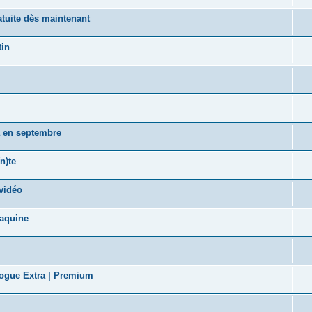
tuite dès maintenant
tin
a en septembre
n)te
vidéo
taquine
logue Extra | Premium