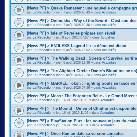
[News PF] > Quake Remaster : une nouvelle campagne gra
par
La Rédaction
»
ven. 7 août 2026 10:43
» dans
Actualités
[News PF] > Onimusha : Way of the Sword - C'est son des
par
La Rédaction
»
ven. 7 août 2026 10:36
» dans
Actualités
[News PF] > Isle of Reveries prépare son réveil
par
La Rédaction
»
jeu. 6 août 2026 07:57
» dans
Actualités
[News PF] > ENDLESS Legend II : la démo est dispo
par
La Rédaction
»
mer. 5 août 2026 13:02
» dans
Actualités
[News PF] > The Walking Dead : Streets of Survival sortir
par
La Rédaction
»
mer. 5 août 2026 12:38
» dans
Actualités
[News PF] > The Alighieri Circle : Dante's Bloodline se da(
par
La Rédaction
»
mer. 5 août 2026 12:20
» dans
Actualités
[News PF] > MARVEL Tōkon : Fighting Souls se lance en 
par
La Rédaction
»
mar. 4 août 2026 07:36
» dans
Actualités
[News PF] > Moss : The Forgotten Relic - Le Grand Moss 
par
La Rédaction
»
jeu. 16 juil. 2026 11:15
» dans
Actualités
[News PF] > The Mound : Omen of Cthulhu est disponible
par
La Rédaction
»
jeu. 16 juil. 2026 11:09
» dans
Actualités
[News PF] > PlayStation Plus : les nouveaux jeux du cata
par
La Rédaction
»
jeu. 16 juil. 2026 11:01
» dans
Actualités
[News PF] > Once Human date sa version consoles