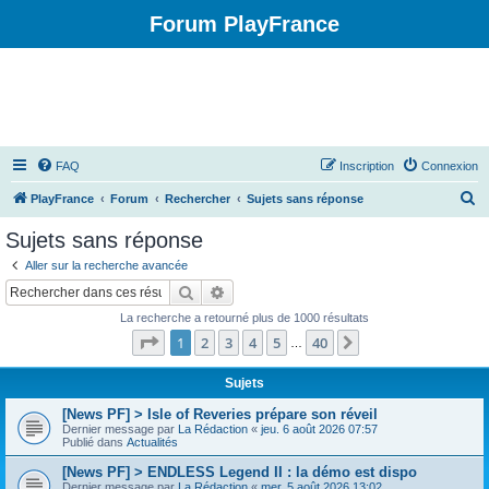
Forum PlayFrance
FAQ
Inscription
Connexion
R
PlayFrance
Forum
Rechercher
Sujets sans réponse
e
Sujets sans réponse
c
Aller sur la recherche avancée
h
Rechercher
Recherche avancée
e
La recherche a retourné plus de 1000 résultats
r
Page
1
sur
40
1
2
3
4
5
40
Suivant
…
c
h
Sujets
e
[News PF] > Isle of Reveries prépare son réveil
Dernier message par
La Rédaction
«
jeu. 6 août 2026 07:57
r
Publié dans
Actualités
[News PF] > ENDLESS Legend II : la démo est dispo
Dernier message par
La Rédaction
«
mer. 5 août 2026 13:02