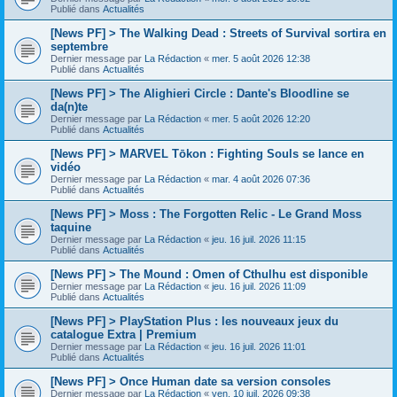
Publié dans
Actualités
[News PF] > The Walking Dead : Streets of Survival sortira en
septembre
Dernier message par
La Rédaction
«
mer. 5 août 2026 12:38
Publié dans
Actualités
[News PF] > The Alighieri Circle : Dante's Bloodline se
da(n)te
Dernier message par
La Rédaction
«
mer. 5 août 2026 12:20
Publié dans
Actualités
[News PF] > MARVEL Tōkon : Fighting Souls se lance en
vidéo
Dernier message par
La Rédaction
«
mar. 4 août 2026 07:36
Publié dans
Actualités
[News PF] > Moss : The Forgotten Relic - Le Grand Moss
taquine
Dernier message par
La Rédaction
«
jeu. 16 juil. 2026 11:15
Publié dans
Actualités
[News PF] > The Mound : Omen of Cthulhu est disponible
Dernier message par
La Rédaction
«
jeu. 16 juil. 2026 11:09
Publié dans
Actualités
[News PF] > PlayStation Plus : les nouveaux jeux du
catalogue Extra | Premium
Dernier message par
La Rédaction
«
jeu. 16 juil. 2026 11:01
Publié dans
Actualités
[News PF] > Once Human date sa version consoles
Dernier message par
La Rédaction
«
ven. 10 juil. 2026 09:38