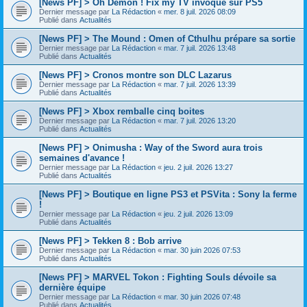
[News PF] > Oh Demon ! Fix my TV invoqué sur PS5
Dernier message par
La Rédaction
«
mer. 8 juil. 2026 08:09
Publié dans
Actualités
[News PF] > The Mound : Omen of Cthulhu prépare sa sortie
Dernier message par
La Rédaction
«
mar. 7 juil. 2026 13:48
Publié dans
Actualités
[News PF] > Cronos montre son DLC Lazarus
Dernier message par
La Rédaction
«
mar. 7 juil. 2026 13:39
Publié dans
Actualités
[News PF] > Xbox remballe cinq boites
Dernier message par
La Rédaction
«
mar. 7 juil. 2026 13:20
Publié dans
Actualités
[News PF] > Onimusha : Way of the Sword aura trois
semaines d'avance !
Dernier message par
La Rédaction
«
jeu. 2 juil. 2026 13:27
Publié dans
Actualités
[News PF] > Boutique en ligne PS3 et PSVita : Sony la ferme
!
Dernier message par
La Rédaction
«
jeu. 2 juil. 2026 13:09
Publié dans
Actualités
[News PF] > Tekken 8 : Bob arrive
Dernier message par
La Rédaction
«
mar. 30 juin 2026 07:53
Publié dans
Actualités
[News PF] > MARVEL Tokon : Fighting Souls dévoile sa
dernière équipe
Dernier message par
La Rédaction
«
mar. 30 juin 2026 07:48
Publié dans
Actualités