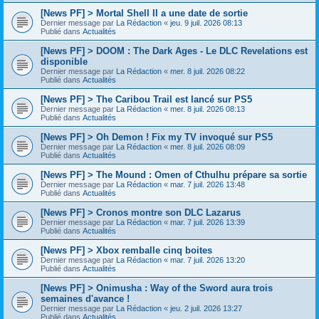
[News PF] > Mortal Shell II a une date de sortie
Dernier message par
La Rédaction
«
jeu. 9 juil. 2026 08:13
Publié dans
Actualités
[News PF] > DOOM : The Dark Ages - Le DLC Revelations est
disponible
Dernier message par
La Rédaction
«
mer. 8 juil. 2026 08:22
Publié dans
Actualités
[News PF] > The Caribou Trail est lancé sur PS5
Dernier message par
La Rédaction
«
mer. 8 juil. 2026 08:13
Publié dans
Actualités
[News PF] > Oh Demon ! Fix my TV invoqué sur PS5
Dernier message par
La Rédaction
«
mer. 8 juil. 2026 08:09
Publié dans
Actualités
[News PF] > The Mound : Omen of Cthulhu prépare sa sortie
Dernier message par
La Rédaction
«
mar. 7 juil. 2026 13:48
Publié dans
Actualités
[News PF] > Cronos montre son DLC Lazarus
Dernier message par
La Rédaction
«
mar. 7 juil. 2026 13:39
Publié dans
Actualités
[News PF] > Xbox remballe cinq boites
Dernier message par
La Rédaction
«
mar. 7 juil. 2026 13:20
Publié dans
Actualités
[News PF] > Onimusha : Way of the Sword aura trois
semaines d'avance !
Dernier message par
La Rédaction
«
jeu. 2 juil. 2026 13:27
Publié dans
Actualités