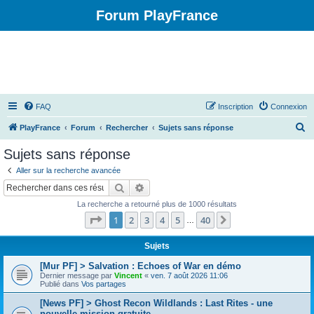
Forum PlayFrance
FAQ
Inscription
Connexion
R
PlayFrance
Forum
Rechercher
Sujets sans réponse
e
Sujets sans réponse
c
Aller sur la recherche avancée
h
Rechercher
Recherche avancée
e
La recherche a retourné plus de 1000 résultats
r
Page
1
sur
40
1
2
3
4
5
40
Suivant
…
c
h
Sujets
e
[Mur PF] > Salvation : Echoes of War en démo
Dernier message par
Vincent
«
ven. 7 août 2026 11:06
r
Publié dans
Vos partages
[News PF] > Ghost Recon Wildlands : Last Rites - une
nouvelle mission gratuite