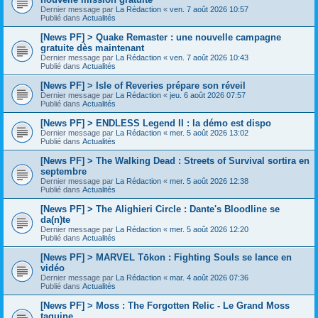
Dernier message par
La Rédaction
«
ven. 7 août 2026 10:57
Publié dans
Actualités
[News PF] > Quake Remaster : une nouvelle campagne
gratuite dès maintenant
Dernier message par
La Rédaction
«
ven. 7 août 2026 10:43
Publié dans
Actualités
[News PF] > Isle of Reveries prépare son réveil
Dernier message par
La Rédaction
«
jeu. 6 août 2026 07:57
Publié dans
Actualités
[News PF] > ENDLESS Legend II : la démo est dispo
Dernier message par
La Rédaction
«
mer. 5 août 2026 13:02
Publié dans
Actualités
[News PF] > The Walking Dead : Streets of Survival sortira en
septembre
Dernier message par
La Rédaction
«
mer. 5 août 2026 12:38
Publié dans
Actualités
[News PF] > The Alighieri Circle : Dante's Bloodline se
da(n)te
Dernier message par
La Rédaction
«
mer. 5 août 2026 12:20
Publié dans
Actualités
[News PF] > MARVEL Tōkon : Fighting Souls se lance en
vidéo
Dernier message par
La Rédaction
«
mar. 4 août 2026 07:36
Publié dans
Actualités
[News PF] > Moss : The Forgotten Relic - Le Grand Moss
taquine