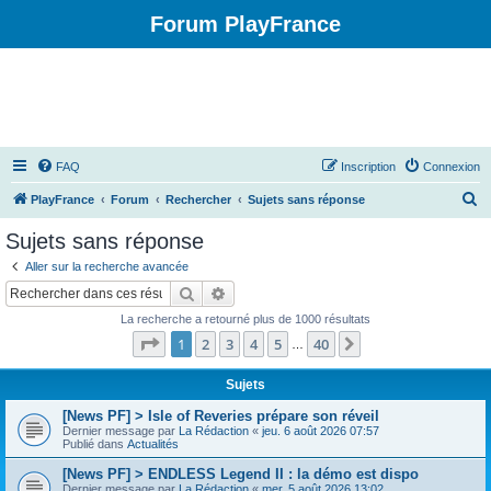
Forum PlayFrance
FAQ
Inscription
Connexion
R
PlayFrance
Forum
Rechercher
Sujets sans réponse
e
Sujets sans réponse
c
Aller sur la recherche avancée
h
Rechercher
Recherche avancée
e
La recherche a retourné plus de 1000 résultats
r
Page
1
sur
40
1
2
3
4
5
40
Suivant
…
c
h
Sujets
e
[News PF] > Isle of Reveries prépare son réveil
Dernier message par
La Rédaction
«
jeu. 6 août 2026 07:57
r
Publié dans
Actualités
[News PF] > ENDLESS Legend II : la démo est dispo
Dernier message par
La Rédaction
«
mer. 5 août 2026 13:02