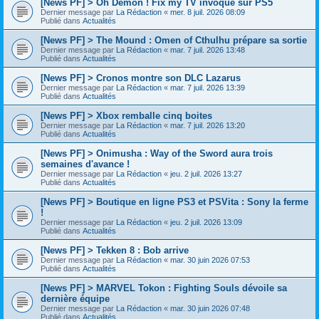
[News PF] > Oh Demon ! Fix my TV invoqué sur PS5
Dernier message par
La Rédaction
«
mer. 8 juil. 2026 08:09
Publié dans
Actualités
[News PF] > The Mound : Omen of Cthulhu prépare sa sortie
Dernier message par
La Rédaction
«
mar. 7 juil. 2026 13:48
Publié dans
Actualités
[News PF] > Cronos montre son DLC Lazarus
Dernier message par
La Rédaction
«
mar. 7 juil. 2026 13:39
Publié dans
Actualités
[News PF] > Xbox remballe cinq boites
Dernier message par
La Rédaction
«
mar. 7 juil. 2026 13:20
Publié dans
Actualités
[News PF] > Onimusha : Way of the Sword aura trois
semaines d'avance !
Dernier message par
La Rédaction
«
jeu. 2 juil. 2026 13:27
Publié dans
Actualités
[News PF] > Boutique en ligne PS3 et PSVita : Sony la ferme
!
Dernier message par
La Rédaction
«
jeu. 2 juil. 2026 13:09
Publié dans
Actualités
[News PF] > Tekken 8 : Bob arrive
Dernier message par
La Rédaction
«
mar. 30 juin 2026 07:53
Publié dans
Actualités
[News PF] > MARVEL Tokon : Fighting Souls dévoile sa
dernière équipe
Dernier message par
La Rédaction
«
mar. 30 juin 2026 07:48
Publié dans
Actualités