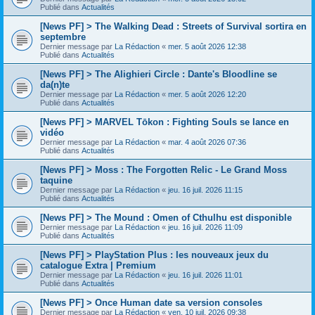
Publié dans
Actualités
[News PF] > The Walking Dead : Streets of Survival sortira en
septembre
Dernier message par
La Rédaction
«
mer. 5 août 2026 12:38
Publié dans
Actualités
[News PF] > The Alighieri Circle : Dante's Bloodline se
da(n)te
Dernier message par
La Rédaction
«
mer. 5 août 2026 12:20
Publié dans
Actualités
[News PF] > MARVEL Tōkon : Fighting Souls se lance en
vidéo
Dernier message par
La Rédaction
«
mar. 4 août 2026 07:36
Publié dans
Actualités
[News PF] > Moss : The Forgotten Relic - Le Grand Moss
taquine
Dernier message par
La Rédaction
«
jeu. 16 juil. 2026 11:15
Publié dans
Actualités
[News PF] > The Mound : Omen of Cthulhu est disponible
Dernier message par
La Rédaction
«
jeu. 16 juil. 2026 11:09
Publié dans
Actualités
[News PF] > PlayStation Plus : les nouveaux jeux du
catalogue Extra | Premium
Dernier message par
La Rédaction
«
jeu. 16 juil. 2026 11:01
Publié dans
Actualités
[News PF] > Once Human date sa version consoles
Dernier message par
La Rédaction
«
ven. 10 juil. 2026 09:38