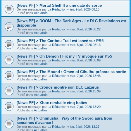
[News PF] > Mortal Shell II a une date de sortie
Dernier message par
La Rédaction
«
jeu. 9 juil. 2026 08:13
Publié dans
Actualités
[News PF] > DOOM : The Dark Ages - Le DLC Revelations est
disponible
Dernier message par
La Rédaction
«
mer. 8 juil. 2026 08:22
Publié dans
Actualités
[News PF] > The Caribou Trail est lancé sur PS5
Dernier message par
La Rédaction
«
mer. 8 juil. 2026 08:13
Publié dans
Actualités
[News PF] > Oh Demon ! Fix my TV invoqué sur PS5
Dernier message par
La Rédaction
«
mer. 8 juil. 2026 08:09
Publié dans
Actualités
[News PF] > The Mound : Omen of Cthulhu prépare sa sortie
Dernier message par
La Rédaction
«
mar. 7 juil. 2026 13:48
Publié dans
Actualités
[News PF] > Cronos montre son DLC Lazarus
Dernier message par
La Rédaction
«
mar. 7 juil. 2026 13:39
Publié dans
Actualités
[News PF] > Xbox remballe cinq boites
Dernier message par
La Rédaction
«
mar. 7 juil. 2026 13:20
Publié dans
Actualités
[News PF] > Onimusha : Way of the Sword aura trois
semaines d'avance !
Dernier message par
La Rédaction
«
jeu. 2 juil. 2026 13:27
Publié dans
Actualités