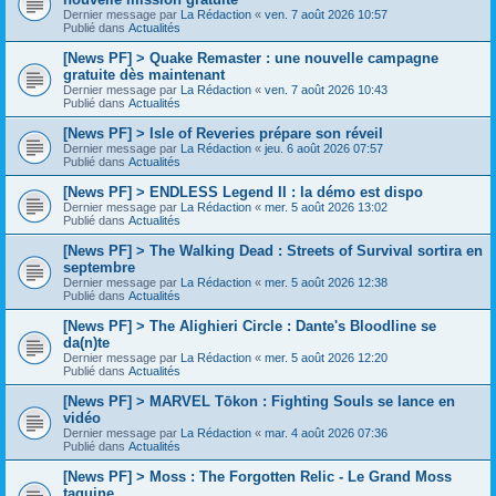
Dernier message par
La Rédaction
«
ven. 7 août 2026 10:57
Publié dans
Actualités
[News PF] > Quake Remaster : une nouvelle campagne
gratuite dès maintenant
Dernier message par
La Rédaction
«
ven. 7 août 2026 10:43
Publié dans
Actualités
[News PF] > Isle of Reveries prépare son réveil
Dernier message par
La Rédaction
«
jeu. 6 août 2026 07:57
Publié dans
Actualités
[News PF] > ENDLESS Legend II : la démo est dispo
Dernier message par
La Rédaction
«
mer. 5 août 2026 13:02
Publié dans
Actualités
[News PF] > The Walking Dead : Streets of Survival sortira en
septembre
Dernier message par
La Rédaction
«
mer. 5 août 2026 12:38
Publié dans
Actualités
[News PF] > The Alighieri Circle : Dante's Bloodline se
da(n)te
Dernier message par
La Rédaction
«
mer. 5 août 2026 12:20
Publié dans
Actualités
[News PF] > MARVEL Tōkon : Fighting Souls se lance en
vidéo
Dernier message par
La Rédaction
«
mar. 4 août 2026 07:36
Publié dans
Actualités
[News PF] > Moss : The Forgotten Relic - Le Grand Moss
taquine