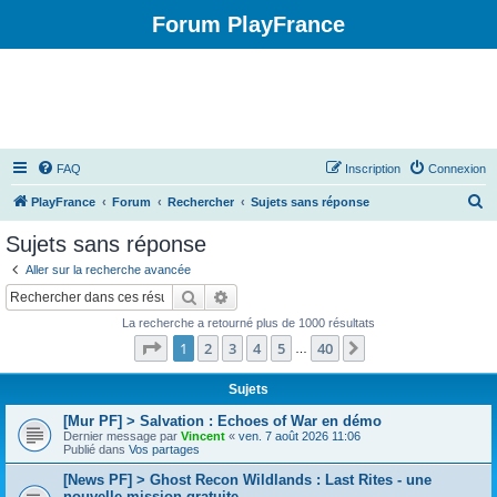
Forum PlayFrance
FAQ
Inscription
Connexion
R
PlayFrance
Forum
Rechercher
Sujets sans réponse
e
Sujets sans réponse
c
Aller sur la recherche avancée
h
Rechercher
Recherche avancée
e
La recherche a retourné plus de 1000 résultats
r
Page
1
sur
40
1
2
3
4
5
40
Suivant
…
c
h
Sujets
e
[Mur PF] > Salvation : Echoes of War en démo
Dernier message par
Vincent
«
ven. 7 août 2026 11:06
r
Publié dans
Vos partages
[News PF] > Ghost Recon Wildlands : Last Rites - une
nouvelle mission gratuite