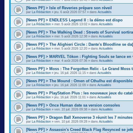
[News PF] > Isle of Reveries prépare son réveil
par
La Rédaction
»
jeu. 6 août 2026 07:57
» dans
Actualités
[News PF] > ENDLESS Legend II : la démo est dispo
par
La Rédaction
»
mer. 5 août 2026 13:02
» dans
Actualités
[News PF] > The Walking Dead : Streets of Survival sortir
par
La Rédaction
»
mer. 5 août 2026 12:38
» dans
Actualités
[News PF] > The Alighieri Circle : Dante's Bloodline se da(
par
La Rédaction
»
mer. 5 août 2026 12:20
» dans
Actualités
[News PF] > MARVEL Tōkon : Fighting Souls se lance en 
par
La Rédaction
»
mar. 4 août 2026 07:36
» dans
Actualités
[News PF] > Moss : The Forgotten Relic - Le Grand Moss 
par
La Rédaction
»
jeu. 16 juil. 2026 11:15
» dans
Actualités
[News PF] > The Mound : Omen of Cthulhu est disponible
par
La Rédaction
»
jeu. 16 juil. 2026 11:09
» dans
Actualités
[News PF] > PlayStation Plus : les nouveaux jeux du cata
par
La Rédaction
»
jeu. 16 juil. 2026 11:01
» dans
Actualités
[News PF] > Once Human date sa version consoles
par
La Rédaction
»
ven. 10 juil. 2026 09:38
» dans
Actualités
[News PF] > Dragon Ball Xenoverse 3 réunit les 7 minute
par
La Rédaction
»
ven. 10 juil. 2026 09:28
» dans
Actualités
[News PF] > Assassin's Creed Black Flag Resynced se jette