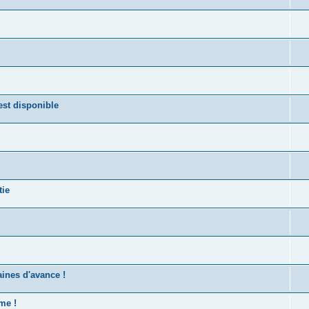
st disponible
tie
ines d'avance !
me !