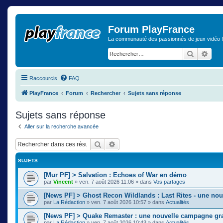
Forum PlayFrance
La communauté des passionnés de jeux vidéo !
Recherch
Rech
Raccourcis
FAQ
PlayFrance
Forum
Rechercher
Sujets sans réponse
Sujets sans réponse
Aller sur la recherche avancée
Rechercher
Recherche avancée
SUJETS
[Mur PF] > Salvation : Echoes of War en démo
par
Vincent
»
ven. 7 août 2026 11:06
» dans
Vos partages
[News PF] > Ghost Recon Wildlands : Last Rites - une nou
par
La Rédaction
»
ven. 7 août 2026 10:57
» dans
Actualités
[News PF] > Quake Remaster : une nouvelle campagne gra
par
La Rédaction
»
ven. 7 août 2026 10:43
» dans
Actualités