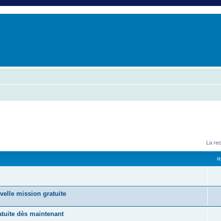
er
erche avancée
La re
R
velle mission gratuite
tuite dès maintenant