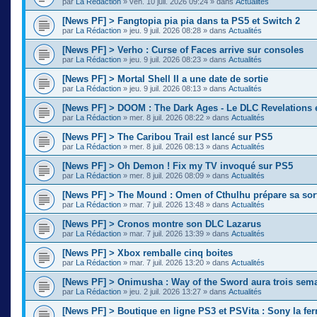
par
La Rédaction
»
ven. 10 juil. 2026 09:24
» dans
Actualités
[News PF] > Fangtopia pia pia dans ta PS5 et Switch 2
par
La Rédaction
»
jeu. 9 juil. 2026 08:28
» dans
Actualités
[News PF] > Verho : Curse of Faces arrive sur consoles
par
La Rédaction
»
jeu. 9 juil. 2026 08:23
» dans
Actualités
[News PF] > Mortal Shell II a une date de sortie
par
La Rédaction
»
jeu. 9 juil. 2026 08:13
» dans
Actualités
[News PF] > DOOM : The Dark Ages - Le DLC Revelations e
par
La Rédaction
»
mer. 8 juil. 2026 08:22
» dans
Actualités
[News PF] > The Caribou Trail est lancé sur PS5
par
La Rédaction
»
mer. 8 juil. 2026 08:13
» dans
Actualités
[News PF] > Oh Demon ! Fix my TV invoqué sur PS5
par
La Rédaction
»
mer. 8 juil. 2026 08:09
» dans
Actualités
[News PF] > The Mound : Omen of Cthulhu prépare sa sor
par
La Rédaction
»
mar. 7 juil. 2026 13:48
» dans
Actualités
[News PF] > Cronos montre son DLC Lazarus
par
La Rédaction
»
mar. 7 juil. 2026 13:39
» dans
Actualités
[News PF] > Xbox remballe cinq boites
par
La Rédaction
»
mar. 7 juil. 2026 13:20
» dans
Actualités
[News PF] > Onimusha : Way of the Sword aura trois sema
par
La Rédaction
»
jeu. 2 juil. 2026 13:27
» dans
Actualités
[News PF] > Boutique en ligne PS3 et PSVita : Sony la fer