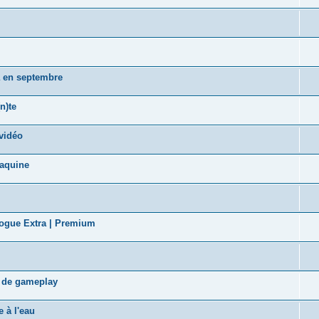
a en septembre
n)te
vidéo
taquine
logue Extra | Premium
s de gameplay
 à l'eau