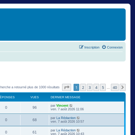
Inscription
Connexion
Page
1
sur
40
1
2
3
4
5
40
Suiv
cherche a retourné plus de 1000 résultats
…
ÉPONSES
VUES
DERNIER MESSAGE
par
Vincent
0
96
ven. 7 août 2026 11:06
par
La Rédaction
0
68
ven. 7 août 2026 10:57
par
La Rédaction
0
61
ven. 7 août 2026 10:43