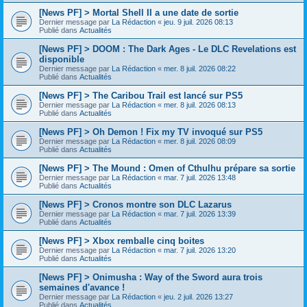
[News PF] > Mortal Shell II a une date de sortie
Dernier message par
La Rédaction
«
jeu. 9 juil. 2026 08:13
Publié dans
Actualités
[News PF] > DOOM : The Dark Ages - Le DLC Revelations est
disponible
Dernier message par
La Rédaction
«
mer. 8 juil. 2026 08:22
Publié dans
Actualités
[News PF] > The Caribou Trail est lancé sur PS5
Dernier message par
La Rédaction
«
mer. 8 juil. 2026 08:13
Publié dans
Actualités
[News PF] > Oh Demon ! Fix my TV invoqué sur PS5
Dernier message par
La Rédaction
«
mer. 8 juil. 2026 08:09
Publié dans
Actualités
[News PF] > The Mound : Omen of Cthulhu prépare sa sortie
Dernier message par
La Rédaction
«
mar. 7 juil. 2026 13:48
Publié dans
Actualités
[News PF] > Cronos montre son DLC Lazarus
Dernier message par
La Rédaction
«
mar. 7 juil. 2026 13:39
Publié dans
Actualités
[News PF] > Xbox remballe cinq boites
Dernier message par
La Rédaction
«
mar. 7 juil. 2026 13:20
Publié dans
Actualités
[News PF] > Onimusha : Way of the Sword aura trois
semaines d'avance !
Dernier message par
La Rédaction
«
jeu. 2 juil. 2026 13:27
Publié dans
Actualités