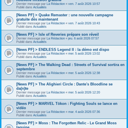
Dernier message par
La Rédaction
«
ven. 7 août 2026 10:57
Publié dans
Actualités
[News PF] > Quake Remaster : une nouvelle campagne
gratuite dès maintenant
Dernier message par
La Rédaction
«
ven. 7 août 2026 10:43
Publié dans
Actualités
[News PF] > Isle of Reveries prépare son réveil
Dernier message par
La Rédaction
«
jeu. 6 août 2026 07:57
Publié dans
Actualités
[News PF] > ENDLESS Legend II : la démo est dispo
Dernier message par
La Rédaction
«
mer. 5 août 2026 13:02
Publié dans
Actualités
[News PF] > The Walking Dead : Streets of Survival sortira en
septembre
Dernier message par
La Rédaction
«
mer. 5 août 2026 12:38
Publié dans
Actualités
[News PF] > The Alighieri Circle : Dante's Bloodline se
da(n)te
Dernier message par
La Rédaction
«
mer. 5 août 2026 12:20
Publié dans
Actualités
[News PF] > MARVEL Tōkon : Fighting Souls se lance en
vidéo
Dernier message par
La Rédaction
«
mar. 4 août 2026 07:36
Publié dans
Actualités
[News PF] > Moss : The Forgotten Relic - Le Grand Moss
taquine