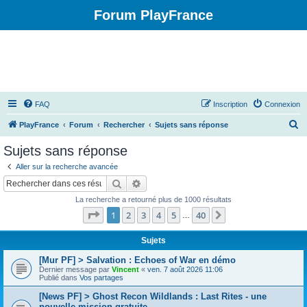
Forum PlayFrance
FAQ
Inscription
Connexion
R
PlayFrance
Forum
Rechercher
Sujets sans réponse
e
Sujets sans réponse
c
Aller sur la recherche avancée
h
Rechercher
Recherche avancée
e
La recherche a retourné plus de 1000 résultats
r
Page
1
sur
40
1
2
3
4
5
40
Suivant
…
c
h
Sujets
e
[Mur PF] > Salvation : Echoes of War en démo
Dernier message par
Vincent
«
ven. 7 août 2026 11:06
r
Publié dans
Vos partages
[News PF] > Ghost Recon Wildlands : Last Rites - une
nouvelle mission gratuite