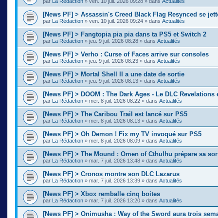
par
La Rédaction
»
ven. 10 juil. 2026 09:28
» dans
Actualités
[News PF] > Assassin's Creed Black Flag Resynced se jette
par
La Rédaction
»
ven. 10 juil. 2026 09:24
» dans
Actualités
[News PF] > Fangtopia pia pia dans ta PS5 et Switch 2
par
La Rédaction
»
jeu. 9 juil. 2026 08:28
» dans
Actualités
[News PF] > Verho : Curse of Faces arrive sur consoles
par
La Rédaction
»
jeu. 9 juil. 2026 08:23
» dans
Actualités
[News PF] > Mortal Shell II a une date de sortie
par
La Rédaction
»
jeu. 9 juil. 2026 08:13
» dans
Actualités
[News PF] > DOOM : The Dark Ages - Le DLC Revelations e
par
La Rédaction
»
mer. 8 juil. 2026 08:22
» dans
Actualités
[News PF] > The Caribou Trail est lancé sur PS5
par
La Rédaction
»
mer. 8 juil. 2026 08:13
» dans
Actualités
[News PF] > Oh Demon ! Fix my TV invoqué sur PS5
par
La Rédaction
»
mer. 8 juil. 2026 08:09
» dans
Actualités
[News PF] > The Mound : Omen of Cthulhu prépare sa sor
par
La Rédaction
»
mar. 7 juil. 2026 13:48
» dans
Actualités
[News PF] > Cronos montre son DLC Lazarus
par
La Rédaction
»
mar. 7 juil. 2026 13:39
» dans
Actualités
[News PF] > Xbox remballe cinq boites
par
La Rédaction
»
mar. 7 juil. 2026 13:20
» dans
Actualités
[News PF] > Onimusha : Way of the Sword aura trois sema