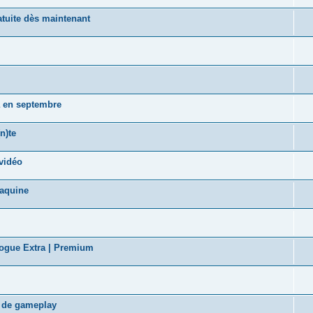
tuite dès maintenant
a en septembre
n)te
vidéo
taquine
logue Extra | Premium
s de gameplay