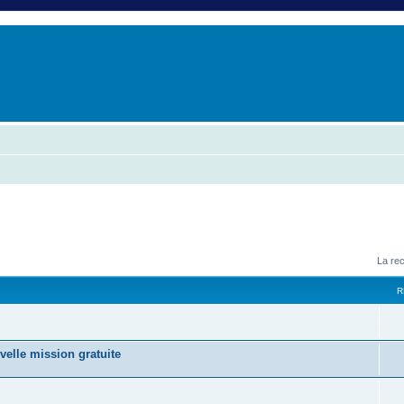
er
erche avancée
La re
R
velle mission gratuite