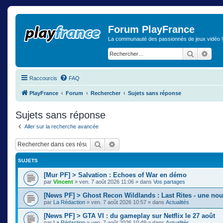
Forum PlayFrance
La communauté des passionnés de jeux vidéo !
Recherch
Rech
Raccourcis
FAQ
PlayFrance
Forum
Rechercher
Sujets sans réponse
Sujets sans réponse
Aller sur la recherche avancée
Rechercher
Recherche avancée
SUJETS
[Mur PF] > Salvation : Echoes of War en démo
par
Vincent
»
ven. 7 août 2026 11:06
» dans
Vos partages
[News PF] > Ghost Recon Wildlands : Last Rites - une nou
par
La Rédaction
»
ven. 7 août 2026 10:57
» dans
Actualités
[News PF] > GTA VI : du gameplay sur Netflix le 27 août
par
La Rédaction
»
ven. 7 août 2026 10:49
» dans
Actualités