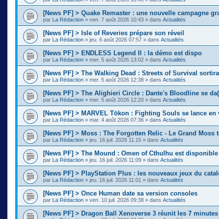
[News PF] > Quake Remaster : une nouvelle campagne gra
par
La Rédaction
»
ven. 7 août 2026 10:43
» dans
Actualités
[News PF] > Isle of Reveries prépare son réveil
par
La Rédaction
»
jeu. 6 août 2026 07:57
» dans
Actualités
[News PF] > ENDLESS Legend II : la démo est dispo
par
La Rédaction
»
mer. 5 août 2026 13:02
» dans
Actualités
[News PF] > The Walking Dead : Streets of Survival sortir
par
La Rédaction
»
mer. 5 août 2026 12:38
» dans
Actualités
[News PF] > The Alighieri Circle : Dante's Bloodline se da(
par
La Rédaction
»
mer. 5 août 2026 12:20
» dans
Actualités
[News PF] > MARVEL Tōkon : Fighting Souls se lance en 
par
La Rédaction
»
mar. 4 août 2026 07:36
» dans
Actualités
[News PF] > Moss : The Forgotten Relic - Le Grand Moss 
par
La Rédaction
»
jeu. 16 juil. 2026 11:15
» dans
Actualités
[News PF] > The Mound : Omen of Cthulhu est disponible
par
La Rédaction
»
jeu. 16 juil. 2026 11:09
» dans
Actualités
[News PF] > PlayStation Plus : les nouveaux jeux du cata
par
La Rédaction
»
jeu. 16 juil. 2026 11:01
» dans
Actualités
[News PF] > Once Human date sa version consoles
par
La Rédaction
»
ven. 10 juil. 2026 09:38
» dans
Actualités
[News PF] > Dragon Ball Xenoverse 3 réunit les 7 minute