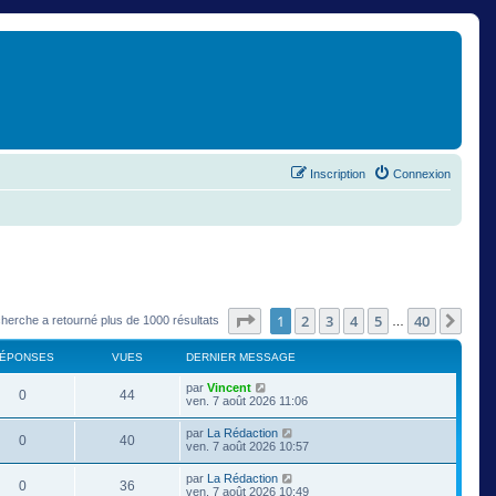
Inscription
Connexion
Page
1
sur
40
1
2
3
4
5
40
Suiv
cherche a retourné plus de 1000 résultats
…
ÉPONSES
VUES
DERNIER MESSAGE
par
Vincent
0
44
ven. 7 août 2026 11:06
par
La Rédaction
0
40
ven. 7 août 2026 10:57
par
La Rédaction
0
36
ven. 7 août 2026 10:49