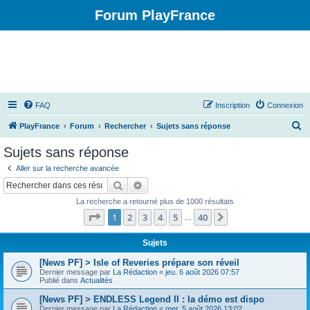
Forum PlayFrance
FAQ
Inscription
Connexion
R
PlayFrance
Forum
Rechercher
Sujets sans réponse
e
Sujets sans réponse
c
Aller sur la recherche avancée
h
Rechercher
Recherche avancée
e
La recherche a retourné plus de 1000 résultats
r
Page
1
sur
40
1
2
3
4
5
40
Suivant
…
c
h
Sujets
e
[News PF] > Isle of Reveries prépare son réveil
Dernier message par
La Rédaction
«
jeu. 6 août 2026 07:57
r
Publié dans
Actualités
[News PF] > ENDLESS Legend II : la démo est dispo
Dernier message par
La Rédaction
«
mer. 5 août 2026 13:02