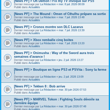
[News PF] > Oh Demon ! Fix my TV invoqué sur PS5
Dernier message par
La Rédaction
«
mer. 8 juil. 2026 08:09
Publié dans
Actualités
[News PF] > The Mound : Omen of Cthulhu prépare sa sortie
Dernier message par
La Rédaction
«
mar. 7 juil. 2026 13:48
Publié dans
Actualités
[News PF] > Cronos montre son DLC Lazarus
Dernier message par
La Rédaction
«
mar. 7 juil. 2026 13:39
Publié dans
Actualités
[News PF] > Xbox remballe cinq boites
Dernier message par
La Rédaction
«
mar. 7 juil. 2026 13:20
Publié dans
Actualités
[News PF] > Onimusha : Way of the Sword aura trois
semaines d'avance !
Dernier message par
La Rédaction
«
jeu. 2 juil. 2026 13:27
Publié dans
Actualités
[News PF] > Boutique en ligne PS3 et PSVita : Sony la ferme
!
Dernier message par
La Rédaction
«
jeu. 2 juil. 2026 13:09
Publié dans
Actualités
[News PF] > Tekken 8 : Bob arrive
Dernier message par
La Rédaction
«
mar. 30 juin 2026 07:53
Publié dans
Actualités
[News PF] > MARVEL Tokon : Fighting Souls dévoile sa
dernière équipe
Dernier message par
La Rédaction
«
mar. 30 juin 2026 07:48
Publié dans
Actualités