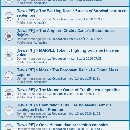
Publié dans
Actualités
[News PF] > The Walking Dead : Streets of Survival sortira en
septembre
Dernier message par
La Rédaction
«
mer. 5 août 2026 12:38
Publié dans
Actualités
[News PF] > The Alighieri Circle : Dante's Bloodline se
da(n)te
Dernier message par
La Rédaction
«
mer. 5 août 2026 12:20
Publié dans
Actualités
[News PF] > MARVEL Tōkon : Fighting Souls se lance en
vidéo
Dernier message par
La Rédaction
«
mar. 4 août 2026 07:36
Publié dans
Actualités
[News PF] > Moss : The Forgotten Relic - Le Grand Moss
taquine
Dernier message par
La Rédaction
«
jeu. 16 juil. 2026 11:15
Publié dans
Actualités
[News PF] > The Mound : Omen of Cthulhu est disponible
Dernier message par
La Rédaction
«
jeu. 16 juil. 2026 11:09
Publié dans
Actualités
[News PF] > PlayStation Plus : les nouveaux jeux du
catalogue Extra | Premium
Dernier message par
La Rédaction
«
jeu. 16 juil. 2026 11:01
Publié dans
Actualités
[News PF] > Once Human date sa version consoles
Dernier message par
La Rédaction
«
ven. 10 juil. 2026 09:38