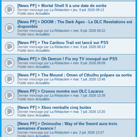
[News PF] > Mortal Shell II a une date de sortie
Dernier message par
La Rédaction
«
jeu. 9 juil. 2026 08:13
Publié dans
Actualités
[News PF] > DOOM : The Dark Ages - Le DLC Revelations est
disponible
Dernier message par
La Rédaction
«
mer. 8 juil. 2026 08:22
Publié dans
Actualités
[News PF] > The Caribou Trail est lancé sur PS5
Dernier message par
La Rédaction
«
mer. 8 juil. 2026 08:13
Publié dans
Actualités
[News PF] > Oh Demon ! Fix my TV invoqué sur PS5
Dernier message par
La Rédaction
«
mer. 8 juil. 2026 08:09
Publié dans
Actualités
[News PF] > The Mound : Omen of Cthulhu prépare sa sortie
Dernier message par
La Rédaction
«
mar. 7 juil. 2026 13:48
Publié dans
Actualités
[News PF] > Cronos montre son DLC Lazarus
Dernier message par
La Rédaction
«
mar. 7 juil. 2026 13:39
Publié dans
Actualités
[News PF] > Xbox remballe cinq boites
Dernier message par
La Rédaction
«
mar. 7 juil. 2026 13:20
Publié dans
Actualités
[News PF] > Onimusha : Way of the Sword aura trois
semaines d'avance !
Dernier message par
La Rédaction
«
jeu. 2 juil. 2026 13:27
Publié dans
Actualités