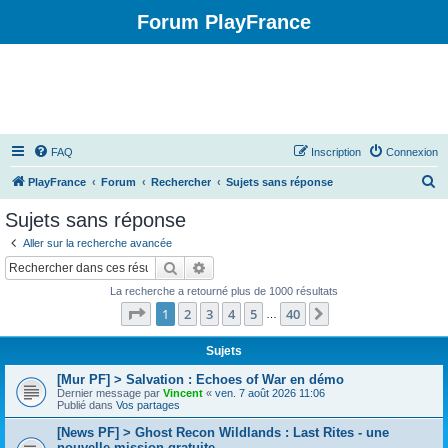
Forum PlayFrance
FAQ
Inscription
Connexion
R
PlayFrance
Forum
Rechercher
Sujets sans réponse
e
Sujets sans réponse
c
Aller sur la recherche avancée
h
Rechercher
Recherche avancée
e
La recherche a retourné plus de 1000 résultats
r
Page
1
sur
40
1
2
3
4
5
40
Suivant
…
c
h
Sujets
e
[Mur PF] > Salvation : Echoes of War en démo
Dernier message par
Vincent
«
ven. 7 août 2026 11:06
r
Publié dans
Vos partages
[News PF] > Ghost Recon Wildlands : Last Rites - une
nouvelle mission gratuite