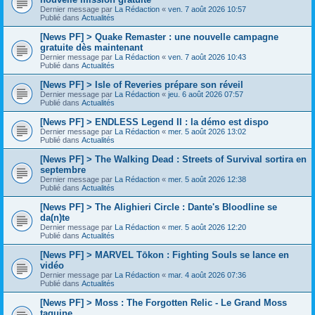
Dernier message par
La Rédaction
«
ven. 7 août 2026 10:57
Publié dans
Actualités
[News PF] > Quake Remaster : une nouvelle campagne
gratuite dès maintenant
Dernier message par
La Rédaction
«
ven. 7 août 2026 10:43
Publié dans
Actualités
[News PF] > Isle of Reveries prépare son réveil
Dernier message par
La Rédaction
«
jeu. 6 août 2026 07:57
Publié dans
Actualités
[News PF] > ENDLESS Legend II : la démo est dispo
Dernier message par
La Rédaction
«
mer. 5 août 2026 13:02
Publié dans
Actualités
[News PF] > The Walking Dead : Streets of Survival sortira en
septembre
Dernier message par
La Rédaction
«
mer. 5 août 2026 12:38
Publié dans
Actualités
[News PF] > The Alighieri Circle : Dante's Bloodline se
da(n)te
Dernier message par
La Rédaction
«
mer. 5 août 2026 12:20
Publié dans
Actualités
[News PF] > MARVEL Tōkon : Fighting Souls se lance en
vidéo
Dernier message par
La Rédaction
«
mar. 4 août 2026 07:36
Publié dans
Actualités
[News PF] > Moss : The Forgotten Relic - Le Grand Moss
taquine