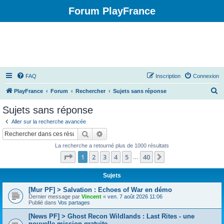
Forum PlayFrance
FAQ
Inscription
Connexion
R
PlayFrance
Forum
Rechercher
Sujets sans réponse
e
Sujets sans réponse
c
Aller sur la recherche avancée
h
Rechercher
Recherche avancée
e
La recherche a retourné plus de 1000 résultats
r
Page
1
sur
40
1
2
3
4
5
40
Suivant
…
c
h
Sujets
e
[Mur PF] > Salvation : Echoes of War en démo
Dernier message par
Vincent
«
ven. 7 août 2026 11:06
r
Publié dans
Vos partages
[News PF] > Ghost Recon Wildlands : Last Rites - une
nouvelle mission gratuite