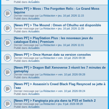
Publié dans
Actualités
[News PF] > Moss : The Forgotten Relic - Le Grand Moss
taquine
Dernier message par
La Rédaction
«
jeu. 16 juil. 2026 11:15
Publié dans
Actualités
[News PF] > The Mound : Omen of Cthulhu est disponible
Dernier message par
La Rédaction
«
jeu. 16 juil. 2026 11:09
Publié dans
Actualités
[News PF] > PlayStation Plus : les nouveaux jeux du
catalogue Extra | Premium
Dernier message par
La Rédaction
«
jeu. 16 juil. 2026 11:01
Publié dans
Actualités
[News PF] > Once Human date sa version consoles
Dernier message par
La Rédaction
«
ven. 10 juil. 2026 09:38
Publié dans
Actualités
[News PF] > Dragon Ball Xenoverse 3 réunit les 7 minutes de
gameplay
Dernier message par
La Rédaction
«
ven. 10 juil. 2026 09:28
Publié dans
Actualités
[News PF] > Assassin's Creed Black Flag Resynced se jette à
l'eau
Dernier message par
La Rédaction
«
ven. 10 juil. 2026 09:24
Publié dans
Actualités
[News PF] > Fangtopia pia pia dans ta PS5 et Switch 2
Dernier message par
La Rédaction
«
jeu. 9 juil. 2026 08:28
Publié dans
Actualités