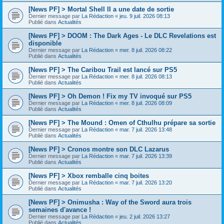
[News PF] > Mortal Shell II a une date de sortie
Dernier message par
La Rédaction
«
jeu. 9 juil. 2026 08:13
Publié dans
Actualités
[News PF] > DOOM : The Dark Ages - Le DLC Revelations est
disponible
Dernier message par
La Rédaction
«
mer. 8 juil. 2026 08:22
Publié dans
Actualités
[News PF] > The Caribou Trail est lancé sur PS5
Dernier message par
La Rédaction
«
mer. 8 juil. 2026 08:13
Publié dans
Actualités
[News PF] > Oh Demon ! Fix my TV invoqué sur PS5
Dernier message par
La Rédaction
«
mer. 8 juil. 2026 08:09
Publié dans
Actualités
[News PF] > The Mound : Omen of Cthulhu prépare sa sortie
Dernier message par
La Rédaction
«
mar. 7 juil. 2026 13:48
Publié dans
Actualités
[News PF] > Cronos montre son DLC Lazarus
Dernier message par
La Rédaction
«
mar. 7 juil. 2026 13:39
Publié dans
Actualités
[News PF] > Xbox remballe cinq boites
Dernier message par
La Rédaction
«
mar. 7 juil. 2026 13:20
Publié dans
Actualités
[News PF] > Onimusha : Way of the Sword aura trois
semaines d'avance !
Dernier message par
La Rédaction
«
jeu. 2 juil. 2026 13:27
Publié dans
Actualités