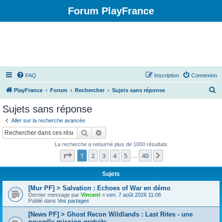
Forum PlayFrance
FAQ
Inscription
Connexion
R
PlayFrance
Forum
Rechercher
Sujets sans réponse
e
Sujets sans réponse
c
Aller sur la recherche avancée
h
Rechercher
Recherche avancée
e
La recherche a retourné plus de 1000 résultats
r
Page
1
sur
40
1
2
3
4
5
40
Suivant
…
c
h
Sujets
e
[Mur PF] > Salvation : Echoes of War en démo
Dernier message par
Vincent
«
ven. 7 août 2026 11:06
r
Publié dans
Vos partages
[News PF] > Ghost Recon Wildlands : Last Rites - une
nouvelle mission gratuite