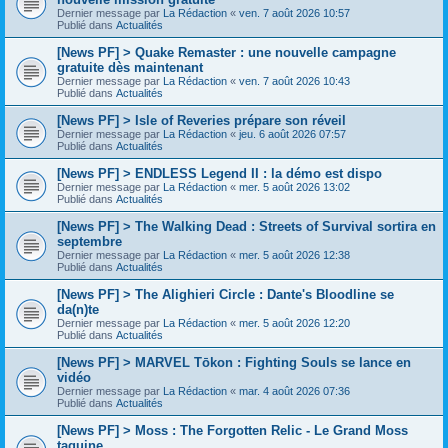
Dernier message par
La Rédaction
«
ven. 7 août 2026 10:57
Publié dans
Actualités
[News PF] > Quake Remaster : une nouvelle campagne
gratuite dès maintenant
Dernier message par
La Rédaction
«
ven. 7 août 2026 10:43
Publié dans
Actualités
[News PF] > Isle of Reveries prépare son réveil
Dernier message par
La Rédaction
«
jeu. 6 août 2026 07:57
Publié dans
Actualités
[News PF] > ENDLESS Legend II : la démo est dispo
Dernier message par
La Rédaction
«
mer. 5 août 2026 13:02
Publié dans
Actualités
[News PF] > The Walking Dead : Streets of Survival sortira en
septembre
Dernier message par
La Rédaction
«
mer. 5 août 2026 12:38
Publié dans
Actualités
[News PF] > The Alighieri Circle : Dante's Bloodline se
da(n)te
Dernier message par
La Rédaction
«
mer. 5 août 2026 12:20
Publié dans
Actualités
[News PF] > MARVEL Tōkon : Fighting Souls se lance en
vidéo
Dernier message par
La Rédaction
«
mar. 4 août 2026 07:36
Publié dans
Actualités
[News PF] > Moss : The Forgotten Relic - Le Grand Moss
taquine