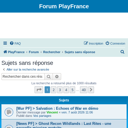
Forum PlayFrance
FAQ
Inscription
Connexion
R
PlayFrance
Forum
Rechercher
Sujets sans réponse
e
Sujets sans réponse
c
Aller sur la recherche avancée
h
Rechercher
Recherche avancée
e
La recherche a retourné plus de 1000 résultats
r
Page
1
sur
40
1
2
3
4
5
40
Suivant
…
c
h
Sujets
e
[Mur PF] > Salvation : Echoes of War en démo
Dernier message par
Vincent
«
ven. 7 août 2026 11:06
r
Publié dans
Vos partages
[News PF] > Ghost Recon Wildlands : Last Rites - une
nouvelle mission gratuite