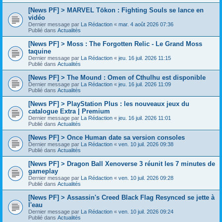
[News PF] > MARVEL Tōkon : Fighting Souls se lance en
vidéo
Dernier message par
La Rédaction
«
mar. 4 août 2026 07:36
Publié dans
Actualités
[News PF] > Moss : The Forgotten Relic - Le Grand Moss
taquine
Dernier message par
La Rédaction
«
jeu. 16 juil. 2026 11:15
Publié dans
Actualités
[News PF] > The Mound : Omen of Cthulhu est disponible
Dernier message par
La Rédaction
«
jeu. 16 juil. 2026 11:09
Publié dans
Actualités
[News PF] > PlayStation Plus : les nouveaux jeux du
catalogue Extra | Premium
Dernier message par
La Rédaction
«
jeu. 16 juil. 2026 11:01
Publié dans
Actualités
[News PF] > Once Human date sa version consoles
Dernier message par
La Rédaction
«
ven. 10 juil. 2026 09:38
Publié dans
Actualités
[News PF] > Dragon Ball Xenoverse 3 réunit les 7 minutes de
gameplay
Dernier message par
La Rédaction
«
ven. 10 juil. 2026 09:28
Publié dans
Actualités
[News PF] > Assassin's Creed Black Flag Resynced se jette à
l'eau
Dernier message par
La Rédaction
«
ven. 10 juil. 2026 09:24
Publié dans
Actualités