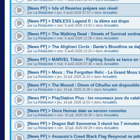
[News PF] > Isle of Reveries prépare son réveil
par
La Rédaction
»
jeu. 6 août 2026 07:57
» dans
Actualités
[News PF] > ENDLESS Legend II : la démo est dispo
par
La Rédaction
»
mer. 5 août 2026 13:02
» dans
Actualités
[News PF] > The Walking Dead : Streets of Survival sortir
par
La Rédaction
»
mer. 5 août 2026 12:38
» dans
Actualités
[News PF] > The Alighieri Circle : Dante's Bloodline se da(
par
La Rédaction
»
mer. 5 août 2026 12:20
» dans
Actualités
[News PF] > MARVEL Tōkon : Fighting Souls se lance en 
par
La Rédaction
»
mar. 4 août 2026 07:36
» dans
Actualités
[News PF] > Moss : The Forgotten Relic - Le Grand Moss 
par
La Rédaction
»
jeu. 16 juil. 2026 11:15
» dans
Actualités
[News PF] > The Mound : Omen of Cthulhu est disponible
par
La Rédaction
»
jeu. 16 juil. 2026 11:09
» dans
Actualités
[News PF] > PlayStation Plus : les nouveaux jeux du cata
par
La Rédaction
»
jeu. 16 juil. 2026 11:01
» dans
Actualités
[News PF] > Once Human date sa version consoles
par
La Rédaction
»
ven. 10 juil. 2026 09:38
» dans
Actualités
[News PF] > Dragon Ball Xenoverse 3 réunit les 7 minute
par
La Rédaction
»
ven. 10 juil. 2026 09:28
» dans
Actualités
[News PF] > Assassin's Creed Black Flag Resynced se jette