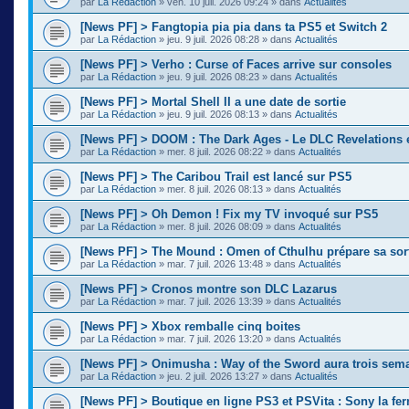
par
La Rédaction
»
ven. 10 juil. 2026 09:24
» dans
Actualités
[News PF] > Fangtopia pia pia dans ta PS5 et Switch 2
par
La Rédaction
»
jeu. 9 juil. 2026 08:28
» dans
Actualités
[News PF] > Verho : Curse of Faces arrive sur consoles
par
La Rédaction
»
jeu. 9 juil. 2026 08:23
» dans
Actualités
[News PF] > Mortal Shell II a une date de sortie
par
La Rédaction
»
jeu. 9 juil. 2026 08:13
» dans
Actualités
[News PF] > DOOM : The Dark Ages - Le DLC Revelations e
par
La Rédaction
»
mer. 8 juil. 2026 08:22
» dans
Actualités
[News PF] > The Caribou Trail est lancé sur PS5
par
La Rédaction
»
mer. 8 juil. 2026 08:13
» dans
Actualités
[News PF] > Oh Demon ! Fix my TV invoqué sur PS5
par
La Rédaction
»
mer. 8 juil. 2026 08:09
» dans
Actualités
[News PF] > The Mound : Omen of Cthulhu prépare sa sor
par
La Rédaction
»
mar. 7 juil. 2026 13:48
» dans
Actualités
[News PF] > Cronos montre son DLC Lazarus
par
La Rédaction
»
mar. 7 juil. 2026 13:39
» dans
Actualités
[News PF] > Xbox remballe cinq boites
par
La Rédaction
»
mar. 7 juil. 2026 13:20
» dans
Actualités
[News PF] > Onimusha : Way of the Sword aura trois sema
par
La Rédaction
»
jeu. 2 juil. 2026 13:27
» dans
Actualités
[News PF] > Boutique en ligne PS3 et PSVita : Sony la fer