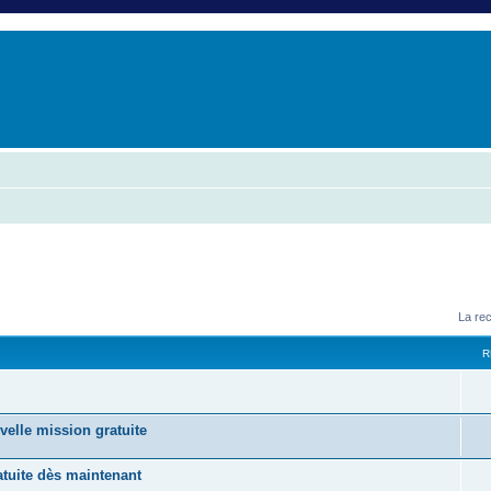
er
erche avancée
La re
R
velle mission gratuite
tuite dès maintenant