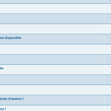
st disponible
tie
ines d'avance !
me !