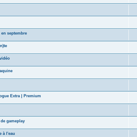
a en septembre
n)te
vidéo
taquine
logue Extra | Premium
s de gameplay
 à l'eau