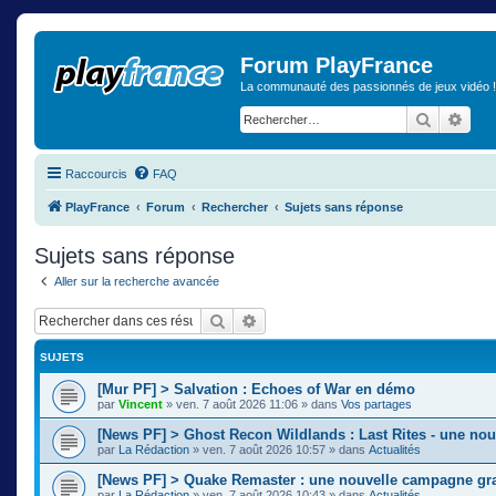
Forum PlayFrance
La communauté des passionnés de jeux vidéo !
Recherch
Rech
Raccourcis
FAQ
PlayFrance
Forum
Rechercher
Sujets sans réponse
Sujets sans réponse
Aller sur la recherche avancée
Rechercher
Recherche avancée
SUJETS
[Mur PF] > Salvation : Echoes of War en démo
par
Vincent
»
ven. 7 août 2026 11:06
» dans
Vos partages
[News PF] > Ghost Recon Wildlands : Last Rites - une nou
par
La Rédaction
»
ven. 7 août 2026 10:57
» dans
Actualités
[News PF] > Quake Remaster : une nouvelle campagne gra
par
La Rédaction
»
ven. 7 août 2026 10:43
» dans
Actualités