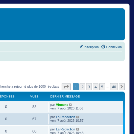
Inscription
Connexion
Page
1
sur
40
1
2
3
4
5
40
Suiv
cherche a retourné plus de 1000 résultats
…
ÉPONSES
VUES
DERNIER MESSAGE
par
Vincent
0
88
ven. 7 août 2026 11:06
par
La Rédaction
0
67
ven. 7 août 2026 10:57
par
La Rédaction
0
60
ven. 7 août 2026 10:43