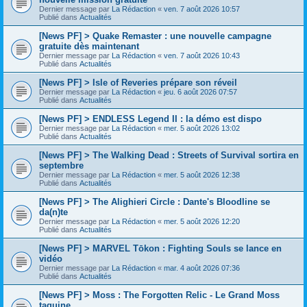
Dernier message par
La Rédaction
«
ven. 7 août 2026 10:57
Publié dans
Actualités
[News PF] > Quake Remaster : une nouvelle campagne
gratuite dès maintenant
Dernier message par
La Rédaction
«
ven. 7 août 2026 10:43
Publié dans
Actualités
[News PF] > Isle of Reveries prépare son réveil
Dernier message par
La Rédaction
«
jeu. 6 août 2026 07:57
Publié dans
Actualités
[News PF] > ENDLESS Legend II : la démo est dispo
Dernier message par
La Rédaction
«
mer. 5 août 2026 13:02
Publié dans
Actualités
[News PF] > The Walking Dead : Streets of Survival sortira en
septembre
Dernier message par
La Rédaction
«
mer. 5 août 2026 12:38
Publié dans
Actualités
[News PF] > The Alighieri Circle : Dante's Bloodline se
da(n)te
Dernier message par
La Rédaction
«
mer. 5 août 2026 12:20
Publié dans
Actualités
[News PF] > MARVEL Tōkon : Fighting Souls se lance en
vidéo
Dernier message par
La Rédaction
«
mar. 4 août 2026 07:36
Publié dans
Actualités
[News PF] > Moss : The Forgotten Relic - Le Grand Moss
taquine