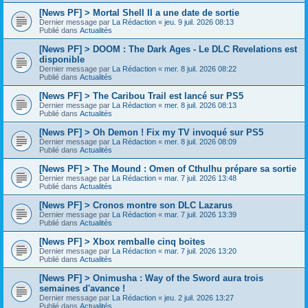
[News PF] > Mortal Shell II a une date de sortie
Dernier message par
La Rédaction
«
jeu. 9 juil. 2026 08:13
Publié dans
Actualités
[News PF] > DOOM : The Dark Ages - Le DLC Revelations est
disponible
Dernier message par
La Rédaction
«
mer. 8 juil. 2026 08:22
Publié dans
Actualités
[News PF] > The Caribou Trail est lancé sur PS5
Dernier message par
La Rédaction
«
mer. 8 juil. 2026 08:13
Publié dans
Actualités
[News PF] > Oh Demon ! Fix my TV invoqué sur PS5
Dernier message par
La Rédaction
«
mer. 8 juil. 2026 08:09
Publié dans
Actualités
[News PF] > The Mound : Omen of Cthulhu prépare sa sortie
Dernier message par
La Rédaction
«
mar. 7 juil. 2026 13:48
Publié dans
Actualités
[News PF] > Cronos montre son DLC Lazarus
Dernier message par
La Rédaction
«
mar. 7 juil. 2026 13:39
Publié dans
Actualités
[News PF] > Xbox remballe cinq boites
Dernier message par
La Rédaction
«
mar. 7 juil. 2026 13:20
Publié dans
Actualités
[News PF] > Onimusha : Way of the Sword aura trois
semaines d'avance !
Dernier message par
La Rédaction
«
jeu. 2 juil. 2026 13:27
Publié dans
Actualités