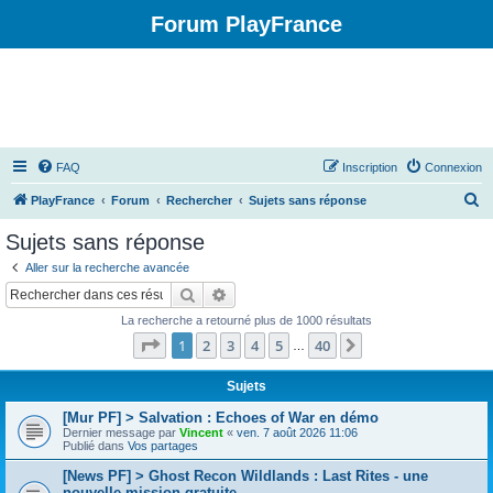
Forum PlayFrance
FAQ
Inscription
Connexion
R
PlayFrance
Forum
Rechercher
Sujets sans réponse
e
Sujets sans réponse
c
Aller sur la recherche avancée
h
Rechercher
Recherche avancée
e
La recherche a retourné plus de 1000 résultats
r
Page
1
sur
40
1
2
3
4
5
40
Suivant
…
c
h
Sujets
e
[Mur PF] > Salvation : Echoes of War en démo
Dernier message par
Vincent
«
ven. 7 août 2026 11:06
r
Publié dans
Vos partages
[News PF] > Ghost Recon Wildlands : Last Rites - une
nouvelle mission gratuite