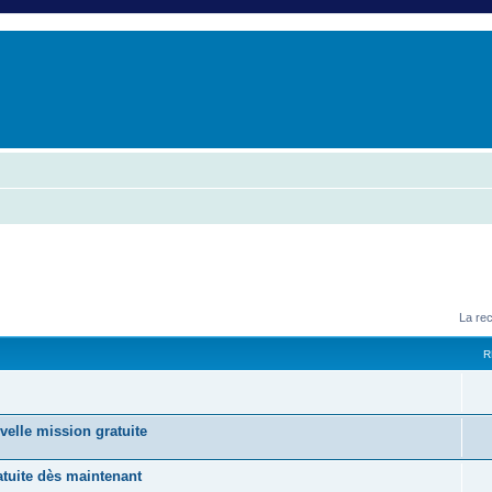
er
erche avancée
La re
R
velle mission gratuite
tuite dès maintenant