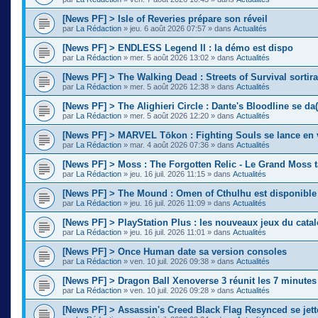
[News PF] > Isle of Reveries prépare son réveil
par
La Rédaction
»
jeu. 6 août 2026 07:57
» dans
Actualités
[News PF] > ENDLESS Legend II : la démo est dispo
par
La Rédaction
»
mer. 5 août 2026 13:02
» dans
Actualités
[News PF] > The Walking Dead : Streets of Survival sortir
par
La Rédaction
»
mer. 5 août 2026 12:38
» dans
Actualités
[News PF] > The Alighieri Circle : Dante's Bloodline se da(
par
La Rédaction
»
mer. 5 août 2026 12:20
» dans
Actualités
[News PF] > MARVEL Tōkon : Fighting Souls se lance en 
par
La Rédaction
»
mar. 4 août 2026 07:36
» dans
Actualités
[News PF] > Moss : The Forgotten Relic - Le Grand Moss 
par
La Rédaction
»
jeu. 16 juil. 2026 11:15
» dans
Actualités
[News PF] > The Mound : Omen of Cthulhu est disponible
par
La Rédaction
»
jeu. 16 juil. 2026 11:09
» dans
Actualités
[News PF] > PlayStation Plus : les nouveaux jeux du cata
par
La Rédaction
»
jeu. 16 juil. 2026 11:01
» dans
Actualités
[News PF] > Once Human date sa version consoles
par
La Rédaction
»
ven. 10 juil. 2026 09:38
» dans
Actualités
[News PF] > Dragon Ball Xenoverse 3 réunit les 7 minute
par
La Rédaction
»
ven. 10 juil. 2026 09:28
» dans
Actualités
[News PF] > Assassin's Creed Black Flag Resynced se jette