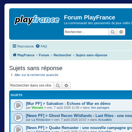
Forum PlayFrance
La communauté des passionnés de jeux vidéo !
Recherch
Rech
Raccourcis
FAQ
PlayFrance
Forum
Rechercher
Sujets sans réponse
Sujets sans réponse
Aller sur la recherche avancée
Rechercher
Recherche avancée
SUJETS
[Mur PF] > Salvation : Echoes of War en démo
par
Vincent
»
ven. 7 août 2026 11:06
» dans
Vos partages
[News PF] > Ghost Recon Wildlands : Last Rites - une nou
par
La Rédaction
»
ven. 7 août 2026 10:57
» dans
Actualités
[News PF] > Quake Remaster : une nouvelle campagne gra
par
La Rédaction
»
ven. 7 août 2026 10:43
» dans
Actualités