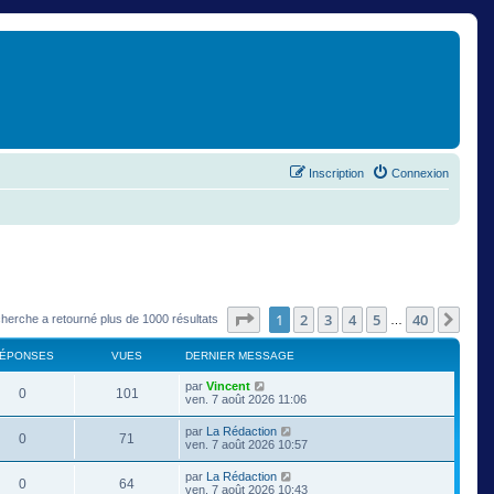
Inscription
Connexion
Page
1
sur
40
1
2
3
4
5
40
Suiv
cherche a retourné plus de 1000 résultats
…
ÉPONSES
VUES
DERNIER MESSAGE
par
Vincent
0
101
ven. 7 août 2026 11:06
par
La Rédaction
0
71
ven. 7 août 2026 10:57
par
La Rédaction
0
64
ven. 7 août 2026 10:43