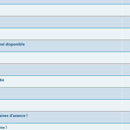
st disponible
tie
ines d'avance !
me !