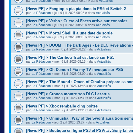
par
La Rédaction
»
ven. 10 juil. 2026 09:24
» dans
Actualités
[News PF] > Fangtopia pia pia dans ta PS5 et Switch 2
par
La Rédaction
»
jeu. 9 juil. 2026 08:28
» dans
Actualités
[News PF] > Verho : Curse of Faces arrive sur consoles
par
La Rédaction
»
jeu. 9 juil. 2026 08:23
» dans
Actualités
[News PF] > Mortal Shell II a une date de sortie
par
La Rédaction
»
jeu. 9 juil. 2026 08:13
» dans
Actualités
[News PF] > DOOM : The Dark Ages - Le DLC Revelations e
par
La Rédaction
»
mer. 8 juil. 2026 08:22
» dans
Actualités
[News PF] > The Caribou Trail est lancé sur PS5
par
La Rédaction
»
mer. 8 juil. 2026 08:13
» dans
Actualités
[News PF] > Oh Demon ! Fix my TV invoqué sur PS5
par
La Rédaction
»
mer. 8 juil. 2026 08:09
» dans
Actualités
[News PF] > The Mound : Omen of Cthulhu prépare sa sor
par
La Rédaction
»
mar. 7 juil. 2026 13:48
» dans
Actualités
[News PF] > Cronos montre son DLC Lazarus
par
La Rédaction
»
mar. 7 juil. 2026 13:39
» dans
Actualités
[News PF] > Xbox remballe cinq boites
par
La Rédaction
»
mar. 7 juil. 2026 13:20
» dans
Actualités
[News PF] > Onimusha : Way of the Sword aura trois sema
par
La Rédaction
»
jeu. 2 juil. 2026 13:27
» dans
Actualités
[News PF] > Boutique en ligne PS3 et PSVita : Sony la fer