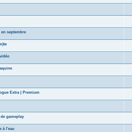
a en septembre
n)te
vidéo
taquine
logue Extra | Premium
s de gameplay
 à l'eau