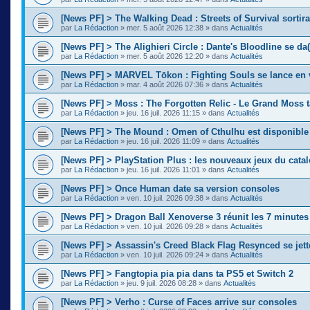
[News PF] > The Walking Dead : Streets of Survival sortir
par
La Rédaction
»
mer. 5 août 2026 12:38
» dans
Actualités
[News PF] > The Alighieri Circle : Dante's Bloodline se da(
par
La Rédaction
»
mer. 5 août 2026 12:20
» dans
Actualités
[News PF] > MARVEL Tōkon : Fighting Souls se lance en 
par
La Rédaction
»
mar. 4 août 2026 07:36
» dans
Actualités
[News PF] > Moss : The Forgotten Relic - Le Grand Moss 
par
La Rédaction
»
jeu. 16 juil. 2026 11:15
» dans
Actualités
[News PF] > The Mound : Omen of Cthulhu est disponible
par
La Rédaction
»
jeu. 16 juil. 2026 11:09
» dans
Actualités
[News PF] > PlayStation Plus : les nouveaux jeux du cata
par
La Rédaction
»
jeu. 16 juil. 2026 11:01
» dans
Actualités
[News PF] > Once Human date sa version consoles
par
La Rédaction
»
ven. 10 juil. 2026 09:38
» dans
Actualités
[News PF] > Dragon Ball Xenoverse 3 réunit les 7 minute
par
La Rédaction
»
ven. 10 juil. 2026 09:28
» dans
Actualités
[News PF] > Assassin's Creed Black Flag Resynced se jette
par
La Rédaction
»
ven. 10 juil. 2026 09:24
» dans
Actualités
[News PF] > Fangtopia pia pia dans ta PS5 et Switch 2
par
La Rédaction
»
jeu. 9 juil. 2026 08:28
» dans
Actualités
[News PF] > Verho : Curse of Faces arrive sur consoles