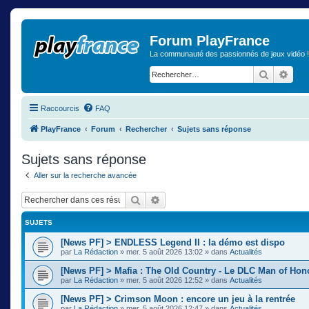
Forum PlayFrance
La communauté des passionnés de jeux vidéo !
Recherch
Rech
Raccourcis
FAQ
PlayFrance
Forum
Rechercher
Sujets sans réponse
Sujets sans réponse
Aller sur la recherche avancée
Rechercher
Recherche avancée
SUJETS
[News PF] > ENDLESS Legend II : la démo est dispo
par
La Rédaction
»
mer. 5 août 2026 13:02
» dans
Actualités
[News PF] > Mafia : The Old Country - Le DLC Man of Ho
par
La Rédaction
»
mer. 5 août 2026 12:52
» dans
Actualités
[News PF] > Crimson Moon : encore un jeu à la rentrée
par
La Rédaction
»
mer. 5 août 2026 12:47
» dans
Actualités