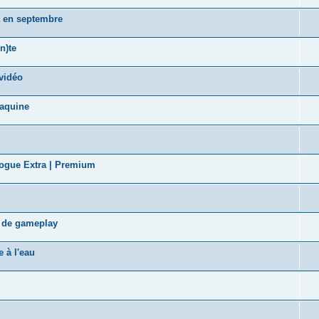
a en septembre
n)te
vidéo
taquine
logue Extra | Premium
s de gameplay
 à l'eau