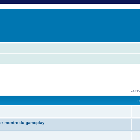
er
erche avancée
La re
R
nor montre du gameplay