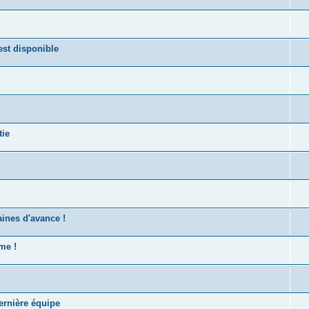
st disponible
tie
ines d'avance !
me !
ernière équipe