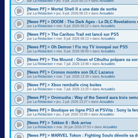
par
La Rédaction
»
jeu. 9 juil. 2026 08:23
» dans
Actualités
[News PF] > Mortal Shell II a une date de sortie
par
La Rédaction
»
jeu. 9 juil. 2026 08:13
» dans
Actualités
[News PF] > DOOM : The Dark Ages - Le DLC Revelations e
par
La Rédaction
»
mer. 8 juil. 2026 08:22
» dans
Actualités
[News PF] > The Caribou Trail est lancé sur PS5
par
La Rédaction
»
mer. 8 juil. 2026 08:13
» dans
Actualités
[News PF] > Oh Demon ! Fix my TV invoqué sur PS5
par
La Rédaction
»
mer. 8 juil. 2026 08:09
» dans
Actualités
[News PF] > The Mound : Omen of Cthulhu prépare sa sor
par
La Rédaction
»
mar. 7 juil. 2026 13:48
» dans
Actualités
[News PF] > Cronos montre son DLC Lazarus
par
La Rédaction
»
mar. 7 juil. 2026 13:39
» dans
Actualités
[News PF] > Xbox remballe cinq boites
par
La Rédaction
»
mar. 7 juil. 2026 13:20
» dans
Actualités
[News PF] > Onimusha : Way of the Sword aura trois sema
par
La Rédaction
»
jeu. 2 juil. 2026 13:27
» dans
Actualités
[News PF] > Boutique en ligne PS3 et PSVita : Sony la fer
par
La Rédaction
»
jeu. 2 juil. 2026 13:09
» dans
Actualités
[News PF] > Tekken 8 : Bob arrive
par
La Rédaction
»
mar. 30 juin 2026 07:53
» dans
Actualités
[News PF] > MARVEL Tokon : Fighting Souls dévoile sa d