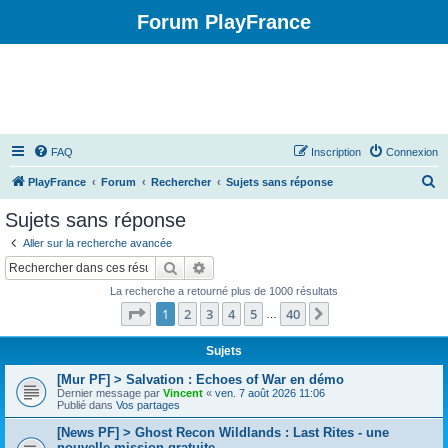
Forum PlayFrance
FAQ
Inscription
Connexion
R
PlayFrance
Forum
Rechercher
Sujets sans réponse
e
Sujets sans réponse
c
Aller sur la recherche avancée
h
Rechercher
Recherche avancée
e
La recherche a retourné plus de 1000 résultats
r
Page
1
sur
40
1
2
3
4
5
40
Suivant
…
c
h
Sujets
e
[Mur PF] > Salvation : Echoes of War en démo
Dernier message par
Vincent
«
ven. 7 août 2026 11:06
r
Publié dans
Vos partages
[News PF] > Ghost Recon Wildlands : Last Rites - une
nouvelle mission gratuite