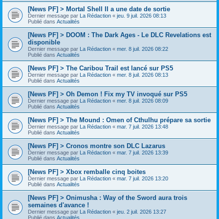
[News PF] > Mortal Shell II a une date de sortie
Dernier message par
La Rédaction
«
jeu. 9 juil. 2026 08:13
Publié dans
Actualités
[News PF] > DOOM : The Dark Ages - Le DLC Revelations est
disponible
Dernier message par
La Rédaction
«
mer. 8 juil. 2026 08:22
Publié dans
Actualités
[News PF] > The Caribou Trail est lancé sur PS5
Dernier message par
La Rédaction
«
mer. 8 juil. 2026 08:13
Publié dans
Actualités
[News PF] > Oh Demon ! Fix my TV invoqué sur PS5
Dernier message par
La Rédaction
«
mer. 8 juil. 2026 08:09
Publié dans
Actualités
[News PF] > The Mound : Omen of Cthulhu prépare sa sortie
Dernier message par
La Rédaction
«
mar. 7 juil. 2026 13:48
Publié dans
Actualités
[News PF] > Cronos montre son DLC Lazarus
Dernier message par
La Rédaction
«
mar. 7 juil. 2026 13:39
Publié dans
Actualités
[News PF] > Xbox remballe cinq boites
Dernier message par
La Rédaction
«
mar. 7 juil. 2026 13:20
Publié dans
Actualités
[News PF] > Onimusha : Way of the Sword aura trois
semaines d'avance !
Dernier message par
La Rédaction
«
jeu. 2 juil. 2026 13:27
Publié dans
Actualités