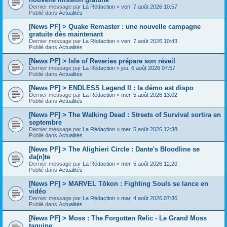
Dernier message par
La Rédaction
«
ven. 7 août 2026 10:57
Publié dans
Actualités
[News PF] > Quake Remaster : une nouvelle campagne
gratuite dès maintenant
Dernier message par
La Rédaction
«
ven. 7 août 2026 10:43
Publié dans
Actualités
[News PF] > Isle of Reveries prépare son réveil
Dernier message par
La Rédaction
«
jeu. 6 août 2026 07:57
Publié dans
Actualités
[News PF] > ENDLESS Legend II : la démo est dispo
Dernier message par
La Rédaction
«
mer. 5 août 2026 13:02
Publié dans
Actualités
[News PF] > The Walking Dead : Streets of Survival sortira en
septembre
Dernier message par
La Rédaction
«
mer. 5 août 2026 12:38
Publié dans
Actualités
[News PF] > The Alighieri Circle : Dante's Bloodline se
da(n)te
Dernier message par
La Rédaction
«
mer. 5 août 2026 12:20
Publié dans
Actualités
[News PF] > MARVEL Tōkon : Fighting Souls se lance en
vidéo
Dernier message par
La Rédaction
«
mar. 4 août 2026 07:36
Publié dans
Actualités
[News PF] > Moss : The Forgotten Relic - Le Grand Moss
taquine