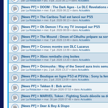
par
La Rédaction
»
jeu. 9 juil. 2026 08:13
» dans
Actualités
[News PF] > DOOM : The Dark Ages - Le DLC Revelations e
par
La Rédaction
»
mer. 8 juil. 2026 08:22
» dans
Actualités
[News PF] > The Caribou Trail est lancé sur PS5
par
La Rédaction
»
mer. 8 juil. 2026 08:13
» dans
Actualités
[News PF] > Oh Demon ! Fix my TV invoqué sur PS5
par
La Rédaction
»
mer. 8 juil. 2026 08:09
» dans
Actualités
[News PF] > The Mound : Omen of Cthulhu prépare sa sor
par
La Rédaction
»
mar. 7 juil. 2026 13:48
» dans
Actualités
[News PF] > Cronos montre son DLC Lazarus
par
La Rédaction
»
mar. 7 juil. 2026 13:39
» dans
Actualités
[News PF] > Xbox remballe cinq boites
par
La Rédaction
»
mar. 7 juil. 2026 13:20
» dans
Actualités
[News PF] > Onimusha : Way of the Sword aura trois sema
par
La Rédaction
»
jeu. 2 juil. 2026 13:27
» dans
Actualités
[News PF] > Boutique en ligne PS3 et PSVita : Sony la fer
par
La Rédaction
»
jeu. 2 juil. 2026 13:09
» dans
Actualités
[News PF] > Tekken 8 : Bob arrive
par
La Rédaction
»
mar. 30 juin 2026 07:53
» dans
Actualités
[News PF] > MARVEL Tokon : Fighting Souls dévoile sa d
par
La Rédaction
»
mar. 30 juin 2026 07:48
» dans
Actualités
[News PF] > Deer & Boy & Dispo