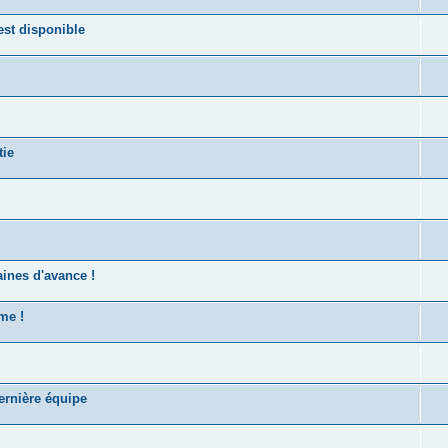
st disponible
tie
ines d'avance !
me !
ernière équipe