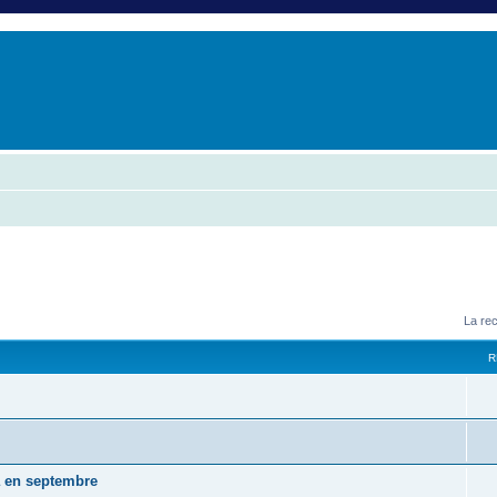
er
erche avancée
La re
R
a en septembre