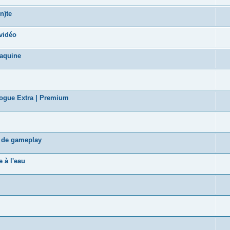
n)te
vidéo
taquine
logue Extra | Premium
s de gameplay
 à l'eau