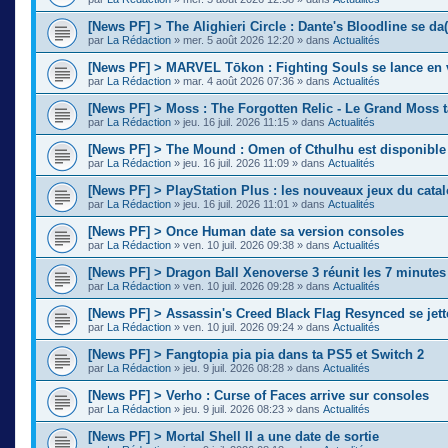
[News PF] > The Alighieri Circle : Dante's Bloodline se da(
par
La Rédaction
»
mer. 5 août 2026 12:20
» dans
Actualités
[News PF] > MARVEL Tōkon : Fighting Souls se lance en 
par
La Rédaction
»
mar. 4 août 2026 07:36
» dans
Actualités
[News PF] > Moss : The Forgotten Relic - Le Grand Moss 
par
La Rédaction
»
jeu. 16 juil. 2026 11:15
» dans
Actualités
[News PF] > The Mound : Omen of Cthulhu est disponible
par
La Rédaction
»
jeu. 16 juil. 2026 11:09
» dans
Actualités
[News PF] > PlayStation Plus : les nouveaux jeux du cata
par
La Rédaction
»
jeu. 16 juil. 2026 11:01
» dans
Actualités
[News PF] > Once Human date sa version consoles
par
La Rédaction
»
ven. 10 juil. 2026 09:38
» dans
Actualités
[News PF] > Dragon Ball Xenoverse 3 réunit les 7 minute
par
La Rédaction
»
ven. 10 juil. 2026 09:28
» dans
Actualités
[News PF] > Assassin's Creed Black Flag Resynced se jette
par
La Rédaction
»
ven. 10 juil. 2026 09:24
» dans
Actualités
[News PF] > Fangtopia pia pia dans ta PS5 et Switch 2
par
La Rédaction
»
jeu. 9 juil. 2026 08:28
» dans
Actualités
[News PF] > Verho : Curse of Faces arrive sur consoles
par
La Rédaction
»
jeu. 9 juil. 2026 08:23
» dans
Actualités
[News PF] > Mortal Shell II a une date de sortie