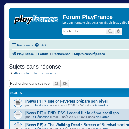
Forum PlayFrance
La communauté des passionnés de jeux vidéo !
Recherch
Rech
Raccourcis
FAQ
PlayFrance
Forum
Rechercher
Sujets sans réponse
Sujets sans réponse
Aller sur la recherche avancée
Rechercher
Recherche avancée
SUJETS
[News PF] > Isle of Reveries prépare son réveil
par
La Rédaction
»
jeu. 6 août 2026 07:57
» dans
Actualités
[News PF] > ENDLESS Legend II : la démo est dispo
par
La Rédaction
»
mer. 5 août 2026 13:02
» dans
Actualités
[News PF] > The Walking Dead : Streets of Survival sortir
par
La Rédaction
»
mer. 5 août 2026 12:38
» dans
Actualités