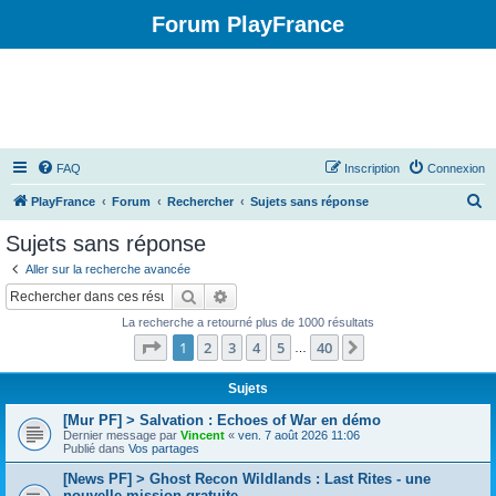
Forum PlayFrance
FAQ
Inscription
Connexion
R
PlayFrance
Forum
Rechercher
Sujets sans réponse
e
Sujets sans réponse
c
Aller sur la recherche avancée
h
Rechercher
Recherche avancée
e
La recherche a retourné plus de 1000 résultats
r
Page
1
sur
40
1
2
3
4
5
40
Suivant
…
c
h
Sujets
e
[Mur PF] > Salvation : Echoes of War en démo
Dernier message par
Vincent
«
ven. 7 août 2026 11:06
r
Publié dans
Vos partages
[News PF] > Ghost Recon Wildlands : Last Rites - une
nouvelle mission gratuite