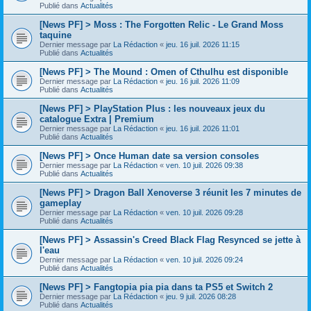
Publié dans
Actualités
[News PF] > Moss : The Forgotten Relic - Le Grand Moss
taquine
Dernier message par
La Rédaction
«
jeu. 16 juil. 2026 11:15
Publié dans
Actualités
[News PF] > The Mound : Omen of Cthulhu est disponible
Dernier message par
La Rédaction
«
jeu. 16 juil. 2026 11:09
Publié dans
Actualités
[News PF] > PlayStation Plus : les nouveaux jeux du
catalogue Extra | Premium
Dernier message par
La Rédaction
«
jeu. 16 juil. 2026 11:01
Publié dans
Actualités
[News PF] > Once Human date sa version consoles
Dernier message par
La Rédaction
«
ven. 10 juil. 2026 09:38
Publié dans
Actualités
[News PF] > Dragon Ball Xenoverse 3 réunit les 7 minutes de
gameplay
Dernier message par
La Rédaction
«
ven. 10 juil. 2026 09:28
Publié dans
Actualités
[News PF] > Assassin's Creed Black Flag Resynced se jette à
l'eau
Dernier message par
La Rédaction
«
ven. 10 juil. 2026 09:24
Publié dans
Actualités
[News PF] > Fangtopia pia pia dans ta PS5 et Switch 2
Dernier message par
La Rédaction
«
jeu. 9 juil. 2026 08:28
Publié dans
Actualités