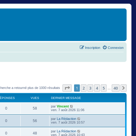
Inscription
Connexion
Page
1
sur
40
1
2
3
4
5
40
Suiv
cherche a retourné plus de 1000 résultats
…
ÉPONSES
VUES
DERNIER MESSAGE
par
Vincent
0
58
ven. 7 août 2026 11:06
par
La Rédaction
0
56
ven. 7 août 2026 10:57
par
La Rédaction
0
48
ven. 7 août 2026 10:43