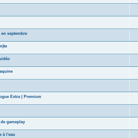
a en septembre
n)te
vidéo
taquine
logue Extra | Premium
s de gameplay
 à l'eau