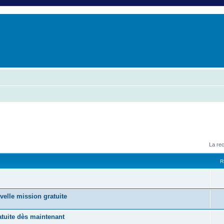
er
erche avancée
La re
R
velle mission gratuite
tuite dès maintenant