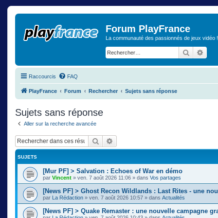
Forum PlayFrance
La communauté des passionnés de jeux vidéo !
Recherch
Rech
Raccourcis
FAQ
PlayFrance
Forum
Rechercher
Sujets sans réponse
Sujets sans réponse
Aller sur la recherche avancée
Rechercher
Recherche avancée
SUJETS
[Mur PF] > Salvation : Echoes of War en démo
par
Vincent
»
ven. 7 août 2026 11:06
» dans
Vos partages
[News PF] > Ghost Recon Wildlands : Last Rites - une nou
par
La Rédaction
»
ven. 7 août 2026 10:57
» dans
Actualités
[News PF] > Quake Remaster : une nouvelle campagne gra
par
La Rédaction
»
ven. 7 août 2026 10:43
» dans
Actualités