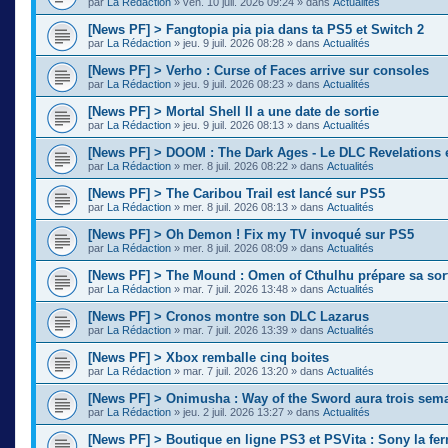
par
La Rédaction
»
ven. 10 juil. 2026 09:24
» dans
Actualités
[News PF] > Fangtopia pia pia dans ta PS5 et Switch 2
par
La Rédaction
»
jeu. 9 juil. 2026 08:28
» dans
Actualités
[News PF] > Verho : Curse of Faces arrive sur consoles
par
La Rédaction
»
jeu. 9 juil. 2026 08:23
» dans
Actualités
[News PF] > Mortal Shell II a une date de sortie
par
La Rédaction
»
jeu. 9 juil. 2026 08:13
» dans
Actualités
[News PF] > DOOM : The Dark Ages - Le DLC Revelations e
par
La Rédaction
»
mer. 8 juil. 2026 08:22
» dans
Actualités
[News PF] > The Caribou Trail est lancé sur PS5
par
La Rédaction
»
mer. 8 juil. 2026 08:13
» dans
Actualités
[News PF] > Oh Demon ! Fix my TV invoqué sur PS5
par
La Rédaction
»
mer. 8 juil. 2026 08:09
» dans
Actualités
[News PF] > The Mound : Omen of Cthulhu prépare sa sor
par
La Rédaction
»
mar. 7 juil. 2026 13:48
» dans
Actualités
[News PF] > Cronos montre son DLC Lazarus
par
La Rédaction
»
mar. 7 juil. 2026 13:39
» dans
Actualités
[News PF] > Xbox remballe cinq boites
par
La Rédaction
»
mar. 7 juil. 2026 13:20
» dans
Actualités
[News PF] > Onimusha : Way of the Sword aura trois sema
par
La Rédaction
»
jeu. 2 juil. 2026 13:27
» dans
Actualités
[News PF] > Boutique en ligne PS3 et PSVita : Sony la fer