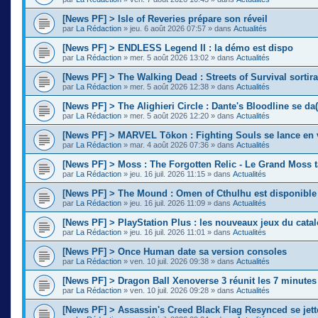
[News PF] > Isle of Reveries prépare son réveil
par
La Rédaction
»
jeu. 6 août 2026 07:57
» dans
Actualités
[News PF] > ENDLESS Legend II : la démo est dispo
par
La Rédaction
»
mer. 5 août 2026 13:02
» dans
Actualités
[News PF] > The Walking Dead : Streets of Survival sortir
par
La Rédaction
»
mer. 5 août 2026 12:38
» dans
Actualités
[News PF] > The Alighieri Circle : Dante's Bloodline se da(
par
La Rédaction
»
mer. 5 août 2026 12:20
» dans
Actualités
[News PF] > MARVEL Tōkon : Fighting Souls se lance en 
par
La Rédaction
»
mar. 4 août 2026 07:36
» dans
Actualités
[News PF] > Moss : The Forgotten Relic - Le Grand Moss 
par
La Rédaction
»
jeu. 16 juil. 2026 11:15
» dans
Actualités
[News PF] > The Mound : Omen of Cthulhu est disponible
par
La Rédaction
»
jeu. 16 juil. 2026 11:09
» dans
Actualités
[News PF] > PlayStation Plus : les nouveaux jeux du cata
par
La Rédaction
»
jeu. 16 juil. 2026 11:01
» dans
Actualités
[News PF] > Once Human date sa version consoles
par
La Rédaction
»
ven. 10 juil. 2026 09:38
» dans
Actualités
[News PF] > Dragon Ball Xenoverse 3 réunit les 7 minute
par
La Rédaction
»
ven. 10 juil. 2026 09:28
» dans
Actualités
[News PF] > Assassin's Creed Black Flag Resynced se jette