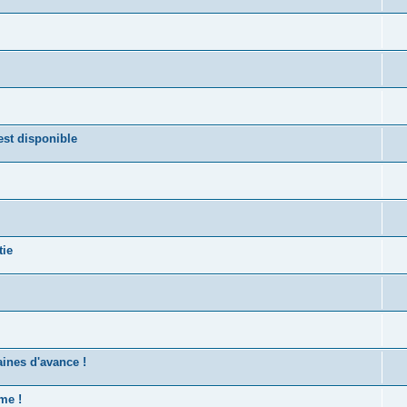
st disponible
tie
ines d'avance !
me !