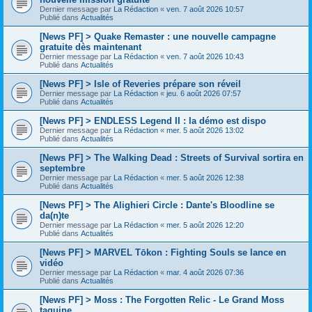
Dernier message par
La Rédaction
«
ven. 7 août 2026 10:57
Publié dans
Actualités
[News PF] > Quake Remaster : une nouvelle campagne
gratuite dès maintenant
Dernier message par
La Rédaction
«
ven. 7 août 2026 10:43
Publié dans
Actualités
[News PF] > Isle of Reveries prépare son réveil
Dernier message par
La Rédaction
«
jeu. 6 août 2026 07:57
Publié dans
Actualités
[News PF] > ENDLESS Legend II : la démo est dispo
Dernier message par
La Rédaction
«
mer. 5 août 2026 13:02
Publié dans
Actualités
[News PF] > The Walking Dead : Streets of Survival sortira en
septembre
Dernier message par
La Rédaction
«
mer. 5 août 2026 12:38
Publié dans
Actualités
[News PF] > The Alighieri Circle : Dante's Bloodline se
da(n)te
Dernier message par
La Rédaction
«
mer. 5 août 2026 12:20
Publié dans
Actualités
[News PF] > MARVEL Tōkon : Fighting Souls se lance en
vidéo
Dernier message par
La Rédaction
«
mar. 4 août 2026 07:36
Publié dans
Actualités
[News PF] > Moss : The Forgotten Relic - Le Grand Moss
taquine