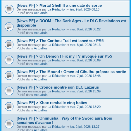
[News PF] > Mortal Shell II a une date de sortie
Dernier message par
La Rédaction
«
jeu. 9 juil. 2026 08:13
Publié dans
Actualités
[News PF] > DOOM : The Dark Ages - Le DLC Revelations est
disponible
Dernier message par
La Rédaction
«
mer. 8 juil. 2026 08:22
Publié dans
Actualités
[News PF] > The Caribou Trail est lancé sur PS5
Dernier message par
La Rédaction
«
mer. 8 juil. 2026 08:13
Publié dans
Actualités
[News PF] > Oh Demon ! Fix my TV invoqué sur PS5
Dernier message par
La Rédaction
«
mer. 8 juil. 2026 08:09
Publié dans
Actualités
[News PF] > The Mound : Omen of Cthulhu prépare sa sortie
Dernier message par
La Rédaction
«
mar. 7 juil. 2026 13:48
Publié dans
Actualités
[News PF] > Cronos montre son DLC Lazarus
Dernier message par
La Rédaction
«
mar. 7 juil. 2026 13:39
Publié dans
Actualités
[News PF] > Xbox remballe cinq boites
Dernier message par
La Rédaction
«
mar. 7 juil. 2026 13:20
Publié dans
Actualités
[News PF] > Onimusha : Way of the Sword aura trois
semaines d'avance !
Dernier message par
La Rédaction
«
jeu. 2 juil. 2026 13:27
Publié dans
Actualités