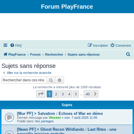
Forum PlayFrance
FAQ
Inscription
Connexion
R
PlayFrance
Forum
Rechercher
Sujets sans réponse
e
Sujets sans réponse
c
Aller sur la recherche avancée
h
Rechercher
Recherche avancée
e
La recherche a retourné plus de 1000 résultats
r
Page
1
sur
40
1
2
3
4
5
40
Suivant
…
c
h
Sujets
e
[Mur PF] > Salvation : Echoes of War en démo
Dernier message par
Vincent
«
ven. 7 août 2026 11:06
r
Publié dans
Vos partages
[News PF] > Ghost Recon Wildlands : Last Rites - une
nouvelle mission gratuite