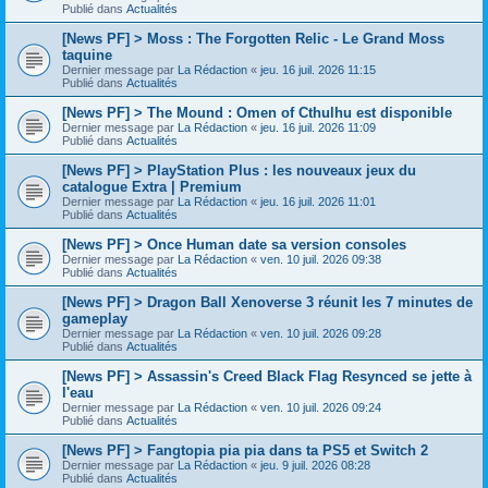
Publié dans
Actualités
[News PF] > Moss : The Forgotten Relic - Le Grand Moss
taquine
Dernier message par
La Rédaction
«
jeu. 16 juil. 2026 11:15
Publié dans
Actualités
[News PF] > The Mound : Omen of Cthulhu est disponible
Dernier message par
La Rédaction
«
jeu. 16 juil. 2026 11:09
Publié dans
Actualités
[News PF] > PlayStation Plus : les nouveaux jeux du
catalogue Extra | Premium
Dernier message par
La Rédaction
«
jeu. 16 juil. 2026 11:01
Publié dans
Actualités
[News PF] > Once Human date sa version consoles
Dernier message par
La Rédaction
«
ven. 10 juil. 2026 09:38
Publié dans
Actualités
[News PF] > Dragon Ball Xenoverse 3 réunit les 7 minutes de
gameplay
Dernier message par
La Rédaction
«
ven. 10 juil. 2026 09:28
Publié dans
Actualités
[News PF] > Assassin's Creed Black Flag Resynced se jette à
l'eau
Dernier message par
La Rédaction
«
ven. 10 juil. 2026 09:24
Publié dans
Actualités
[News PF] > Fangtopia pia pia dans ta PS5 et Switch 2
Dernier message par
La Rédaction
«
jeu. 9 juil. 2026 08:28
Publié dans
Actualités