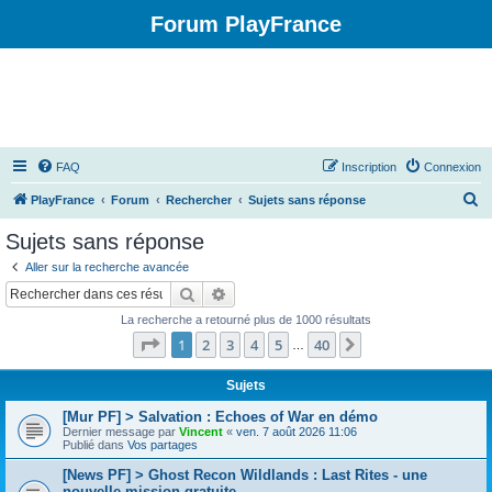
Forum PlayFrance
FAQ
Inscription
Connexion
R
PlayFrance
Forum
Rechercher
Sujets sans réponse
e
Sujets sans réponse
c
Aller sur la recherche avancée
h
Rechercher
Recherche avancée
e
La recherche a retourné plus de 1000 résultats
r
Page
1
sur
40
1
2
3
4
5
40
Suivant
…
c
h
Sujets
e
[Mur PF] > Salvation : Echoes of War en démo
Dernier message par
Vincent
«
ven. 7 août 2026 11:06
r
Publié dans
Vos partages
[News PF] > Ghost Recon Wildlands : Last Rites - une
nouvelle mission gratuite