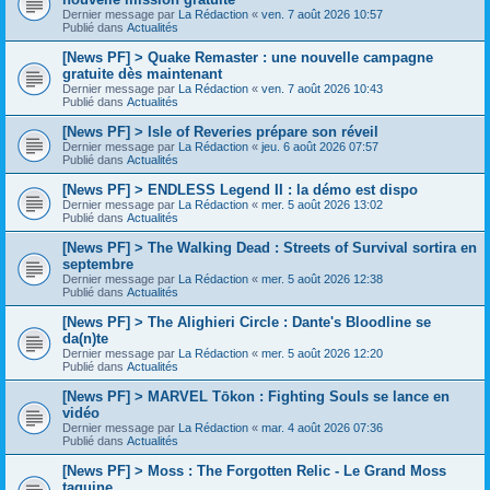
Dernier message par
La Rédaction
«
ven. 7 août 2026 10:57
Publié dans
Actualités
[News PF] > Quake Remaster : une nouvelle campagne
gratuite dès maintenant
Dernier message par
La Rédaction
«
ven. 7 août 2026 10:43
Publié dans
Actualités
[News PF] > Isle of Reveries prépare son réveil
Dernier message par
La Rédaction
«
jeu. 6 août 2026 07:57
Publié dans
Actualités
[News PF] > ENDLESS Legend II : la démo est dispo
Dernier message par
La Rédaction
«
mer. 5 août 2026 13:02
Publié dans
Actualités
[News PF] > The Walking Dead : Streets of Survival sortira en
septembre
Dernier message par
La Rédaction
«
mer. 5 août 2026 12:38
Publié dans
Actualités
[News PF] > The Alighieri Circle : Dante's Bloodline se
da(n)te
Dernier message par
La Rédaction
«
mer. 5 août 2026 12:20
Publié dans
Actualités
[News PF] > MARVEL Tōkon : Fighting Souls se lance en
vidéo
Dernier message par
La Rédaction
«
mar. 4 août 2026 07:36
Publié dans
Actualités
[News PF] > Moss : The Forgotten Relic - Le Grand Moss
taquine