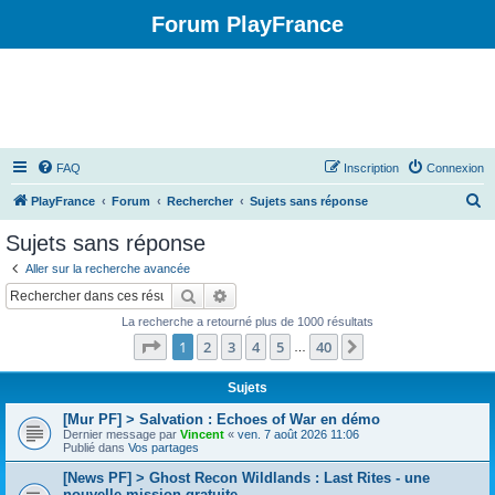
Forum PlayFrance
FAQ
Inscription
Connexion
R
PlayFrance
Forum
Rechercher
Sujets sans réponse
e
Sujets sans réponse
c
Aller sur la recherche avancée
h
Rechercher
Recherche avancée
e
La recherche a retourné plus de 1000 résultats
r
Page
1
sur
40
1
2
3
4
5
40
Suivant
…
c
h
Sujets
e
[Mur PF] > Salvation : Echoes of War en démo
Dernier message par
Vincent
«
ven. 7 août 2026 11:06
r
Publié dans
Vos partages
[News PF] > Ghost Recon Wildlands : Last Rites - une
nouvelle mission gratuite