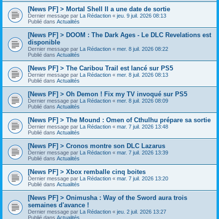
[News PF] > Mortal Shell II a une date de sortie
Dernier message par
La Rédaction
«
jeu. 9 juil. 2026 08:13
Publié dans
Actualités
[News PF] > DOOM : The Dark Ages - Le DLC Revelations est
disponible
Dernier message par
La Rédaction
«
mer. 8 juil. 2026 08:22
Publié dans
Actualités
[News PF] > The Caribou Trail est lancé sur PS5
Dernier message par
La Rédaction
«
mer. 8 juil. 2026 08:13
Publié dans
Actualités
[News PF] > Oh Demon ! Fix my TV invoqué sur PS5
Dernier message par
La Rédaction
«
mer. 8 juil. 2026 08:09
Publié dans
Actualités
[News PF] > The Mound : Omen of Cthulhu prépare sa sortie
Dernier message par
La Rédaction
«
mar. 7 juil. 2026 13:48
Publié dans
Actualités
[News PF] > Cronos montre son DLC Lazarus
Dernier message par
La Rédaction
«
mar. 7 juil. 2026 13:39
Publié dans
Actualités
[News PF] > Xbox remballe cinq boites
Dernier message par
La Rédaction
«
mar. 7 juil. 2026 13:20
Publié dans
Actualités
[News PF] > Onimusha : Way of the Sword aura trois
semaines d'avance !
Dernier message par
La Rédaction
«
jeu. 2 juil. 2026 13:27
Publié dans
Actualités