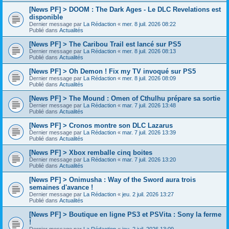
[News PF] > DOOM : The Dark Ages - Le DLC Revelations est
disponible
Dernier message par
La Rédaction
«
mer. 8 juil. 2026 08:22
Publié dans
Actualités
[News PF] > The Caribou Trail est lancé sur PS5
Dernier message par
La Rédaction
«
mer. 8 juil. 2026 08:13
Publié dans
Actualités
[News PF] > Oh Demon ! Fix my TV invoqué sur PS5
Dernier message par
La Rédaction
«
mer. 8 juil. 2026 08:09
Publié dans
Actualités
[News PF] > The Mound : Omen of Cthulhu prépare sa sortie
Dernier message par
La Rédaction
«
mar. 7 juil. 2026 13:48
Publié dans
Actualités
[News PF] > Cronos montre son DLC Lazarus
Dernier message par
La Rédaction
«
mar. 7 juil. 2026 13:39
Publié dans
Actualités
[News PF] > Xbox remballe cinq boites
Dernier message par
La Rédaction
«
mar. 7 juil. 2026 13:20
Publié dans
Actualités
[News PF] > Onimusha : Way of the Sword aura trois
semaines d'avance !
Dernier message par
La Rédaction
«
jeu. 2 juil. 2026 13:27
Publié dans
Actualités
[News PF] > Boutique en ligne PS3 et PSVita : Sony la ferme
!
Dernier message par
La Rédaction
«
jeu. 2 juil. 2026 13:09