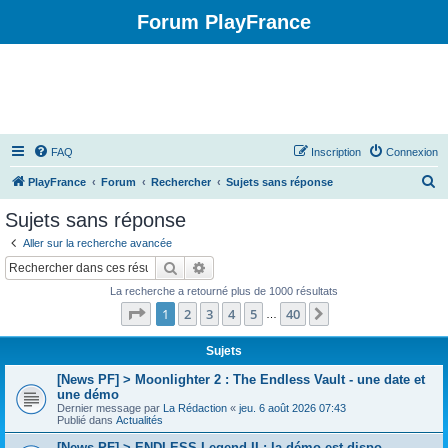
Forum PlayFrance
FAQ
Inscription
Connexion
R
PlayFrance
Forum
Rechercher
Sujets sans réponse
e
Sujets sans réponse
c
Aller sur la recherche avancée
h
Rechercher
Recherche avancée
e
La recherche a retourné plus de 1000 résultats
r
Page
1
sur
40
1
2
3
4
5
40
Suivant
…
c
h
Sujets
e
[News PF] > Moonlighter 2 : The Endless Vault - une date et
une démo
r
Dernier message par
La Rédaction
«
jeu. 6 août 2026 07:43
Publié dans
Actualités
[News PF] > ENDLESS Legend II : la démo est dispo