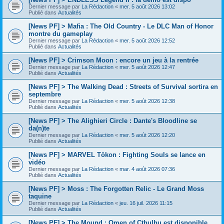
Dernier message par
La Rédaction
«
mer. 5 août 2026 13:02
Publié dans
Actualités
[News PF] > Mafia : The Old Country - Le DLC Man of Honor
montre du gameplay
Dernier message par
La Rédaction
«
mer. 5 août 2026 12:52
Publié dans
Actualités
[News PF] > Crimson Moon : encore un jeu à la rentrée
Dernier message par
La Rédaction
«
mer. 5 août 2026 12:47
Publié dans
Actualités
[News PF] > The Walking Dead : Streets of Survival sortira en
septembre
Dernier message par
La Rédaction
«
mer. 5 août 2026 12:38
Publié dans
Actualités
[News PF] > The Alighieri Circle : Dante's Bloodline se
da(n)te
Dernier message par
La Rédaction
«
mer. 5 août 2026 12:20
Publié dans
Actualités
[News PF] > MARVEL Tōkon : Fighting Souls se lance en
vidéo
Dernier message par
La Rédaction
«
mar. 4 août 2026 07:36
Publié dans
Actualités
[News PF] > Moss : The Forgotten Relic - Le Grand Moss
taquine
Dernier message par
La Rédaction
«
jeu. 16 juil. 2026 11:15
Publié dans
Actualités
[News PF] > The Mound : Omen of Cthulhu est disponible