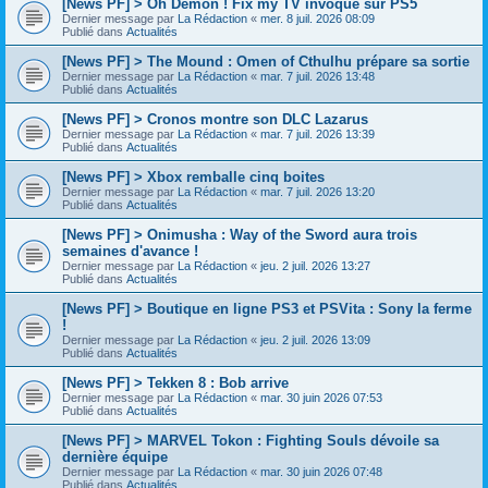
[News PF] > Oh Demon ! Fix my TV invoqué sur PS5
Dernier message par
La Rédaction
«
mer. 8 juil. 2026 08:09
Publié dans
Actualités
[News PF] > The Mound : Omen of Cthulhu prépare sa sortie
Dernier message par
La Rédaction
«
mar. 7 juil. 2026 13:48
Publié dans
Actualités
[News PF] > Cronos montre son DLC Lazarus
Dernier message par
La Rédaction
«
mar. 7 juil. 2026 13:39
Publié dans
Actualités
[News PF] > Xbox remballe cinq boites
Dernier message par
La Rédaction
«
mar. 7 juil. 2026 13:20
Publié dans
Actualités
[News PF] > Onimusha : Way of the Sword aura trois
semaines d'avance !
Dernier message par
La Rédaction
«
jeu. 2 juil. 2026 13:27
Publié dans
Actualités
[News PF] > Boutique en ligne PS3 et PSVita : Sony la ferme
!
Dernier message par
La Rédaction
«
jeu. 2 juil. 2026 13:09
Publié dans
Actualités
[News PF] > Tekken 8 : Bob arrive
Dernier message par
La Rédaction
«
mar. 30 juin 2026 07:53
Publié dans
Actualités
[News PF] > MARVEL Tokon : Fighting Souls dévoile sa
dernière équipe
Dernier message par
La Rédaction
«
mar. 30 juin 2026 07:48
Publié dans
Actualités