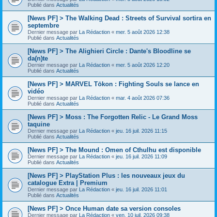
Publié dans
Actualités
[News PF] > The Walking Dead : Streets of Survival sortira en
septembre
Dernier message par
La Rédaction
«
mer. 5 août 2026 12:38
Publié dans
Actualités
[News PF] > The Alighieri Circle : Dante's Bloodline se
da(n)te
Dernier message par
La Rédaction
«
mer. 5 août 2026 12:20
Publié dans
Actualités
[News PF] > MARVEL Tōkon : Fighting Souls se lance en
vidéo
Dernier message par
La Rédaction
«
mar. 4 août 2026 07:36
Publié dans
Actualités
[News PF] > Moss : The Forgotten Relic - Le Grand Moss
taquine
Dernier message par
La Rédaction
«
jeu. 16 juil. 2026 11:15
Publié dans
Actualités
[News PF] > The Mound : Omen of Cthulhu est disponible
Dernier message par
La Rédaction
«
jeu. 16 juil. 2026 11:09
Publié dans
Actualités
[News PF] > PlayStation Plus : les nouveaux jeux du
catalogue Extra | Premium
Dernier message par
La Rédaction
«
jeu. 16 juil. 2026 11:01
Publié dans
Actualités
[News PF] > Once Human date sa version consoles
Dernier message par
La Rédaction
«
ven. 10 juil. 2026 09:38