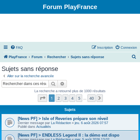
Forum PlayFrance
FAQ
Inscription
Connexion
R
PlayFrance
Forum
Rechercher
Sujets sans réponse
e
Sujets sans réponse
c
Aller sur la recherche avancée
h
Rechercher
Recherche avancée
e
La recherche a retourné plus de 1000 résultats
r
Page
1
sur
40
1
2
3
4
5
40
Suivant
…
c
h
Sujets
e
[News PF] > Isle of Reveries prépare son réveil
Dernier message par
La Rédaction
«
jeu. 6 août 2026 07:57
r
Publié dans
Actualités
[News PF] > ENDLESS Legend II : la démo est dispo
Dernier message par
La Rédaction
«
mer. 5 août 2026 13:02