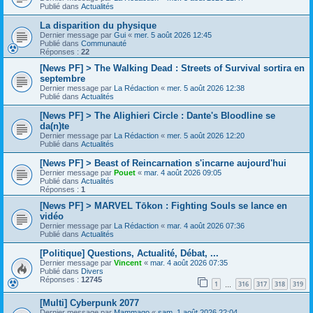
Publié dans
Actualités
La disparition du physique
Dernier message par
Gui
«
mer. 5 août 2026 12:45
Publié dans
Communauté
Réponses :
22
[News PF] > The Walking Dead : Streets of Survival sortira en
septembre
Dernier message par
La Rédaction
«
mer. 5 août 2026 12:38
Publié dans
Actualités
[News PF] > The Alighieri Circle : Dante's Bloodline se
da(n)te
Dernier message par
La Rédaction
«
mer. 5 août 2026 12:20
Publié dans
Actualités
[News PF] > Beast of Reincarnation s'incarne aujourd'hui
Dernier message par
Pouet
«
mar. 4 août 2026 09:05
Publié dans
Actualités
Réponses :
1
[News PF] > MARVEL Tōkon : Fighting Souls se lance en
vidéo
Dernier message par
La Rédaction
«
mar. 4 août 2026 07:36
Publié dans
Actualités
[Politique] Questions, Actualité, Débat, ...
Dernier message par
Vincent
«
mar. 4 août 2026 07:35
Publié dans
Divers
Réponses :
12745
1
316
317
318
319
…
[Multi] Cyberpunk 2077
Dernier message par
Mammago
«
sam. 1 août 2026 22:04