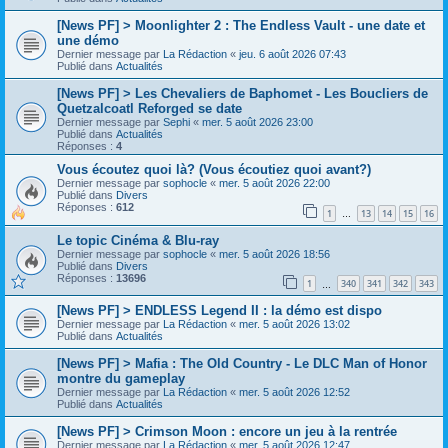
[News PF] > Moonlighter 2 : The Endless Vault - une date et
une démo
Dernier message par
La Rédaction
«
jeu. 6 août 2026 07:43
Publié dans
Actualités
[News PF] > Les Chevaliers de Baphomet - Les Boucliers de
Quetzalcoatl Reforged se date
Dernier message par
Sephi
«
mer. 5 août 2026 23:00
Publié dans
Actualités
Réponses :
4
Vous écoutez quoi là? (Vous écoutiez quoi avant?)
Dernier message par
sophocle
«
mer. 5 août 2026 22:00
Publié dans
Divers
Réponses :
612
1
13
14
15
16
…
Le topic Cinéma & Blu-ray
Dernier message par
sophocle
«
mer. 5 août 2026 18:56
Publié dans
Divers
Réponses :
13696
1
340
341
342
343
…
[News PF] > ENDLESS Legend II : la démo est dispo
Dernier message par
La Rédaction
«
mer. 5 août 2026 13:02
Publié dans
Actualités
[News PF] > Mafia : The Old Country - Le DLC Man of Honor
montre du gameplay
Dernier message par
La Rédaction
«
mer. 5 août 2026 12:52
Publié dans
Actualités
[News PF] > Crimson Moon : encore un jeu à la rentrée
Dernier message par
La Rédaction
«
mer. 5 août 2026 12:47