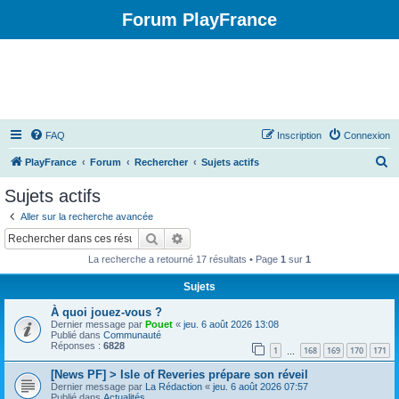
Forum PlayFrance
FAQ
Inscription
Connexion
R
PlayFrance
Forum
Rechercher
Sujets actifs
e
Sujets actifs
c
Aller sur la recherche avancée
h
Rechercher
Recherche avancée
e
La recherche a retourné 17 résultats • Page
1
sur
1
r
Sujets
c
À quoi jouez-vous ?
h
Dernier message par
Pouet
«
jeu. 6 août 2026 13:08
e
Publié dans
Communauté
Réponses :
6828
1
168
169
170
171
…
r
[News PF] > Isle of Reveries prépare son réveil
Dernier message par
La Rédaction
«
jeu. 6 août 2026 07:57
Publié dans
Actualités