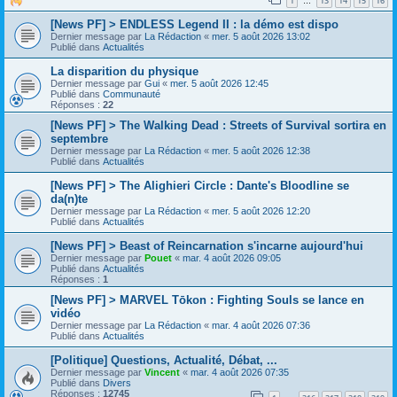
1
13
14
15
16
…
[News PF] > ENDLESS Legend II : la démo est dispo
Dernier message par
La Rédaction
«
mer. 5 août 2026 13:02
Publié dans
Actualités
La disparition du physique
Dernier message par
Gui
«
mer. 5 août 2026 12:45
Publié dans
Communauté
Réponses :
22
[News PF] > The Walking Dead : Streets of Survival sortira en
septembre
Dernier message par
La Rédaction
«
mer. 5 août 2026 12:38
Publié dans
Actualités
[News PF] > The Alighieri Circle : Dante's Bloodline se
da(n)te
Dernier message par
La Rédaction
«
mer. 5 août 2026 12:20
Publié dans
Actualités
[News PF] > Beast of Reincarnation s'incarne aujourd'hui
Dernier message par
Pouet
«
mar. 4 août 2026 09:05
Publié dans
Actualités
Réponses :
1
[News PF] > MARVEL Tōkon : Fighting Souls se lance en
vidéo
Dernier message par
La Rédaction
«
mar. 4 août 2026 07:36
Publié dans
Actualités
[Politique] Questions, Actualité, Débat, ...
Dernier message par
Vincent
«
mar. 4 août 2026 07:35
Publié dans
Divers
Réponses :
12745