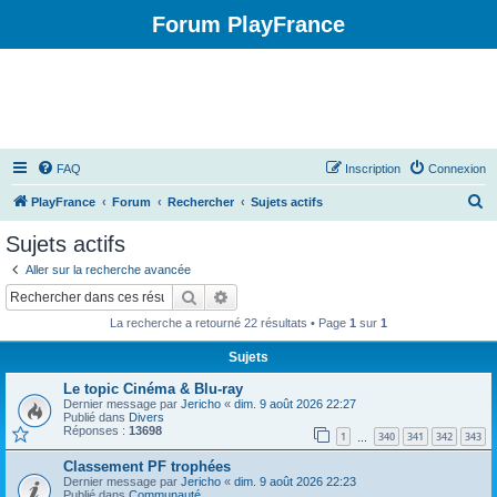
Forum PlayFrance
FAQ
Inscription
Connexion
R
PlayFrance
Forum
Rechercher
Sujets actifs
e
Sujets actifs
c
Aller sur la recherche avancée
h
Rechercher
Recherche avancée
e
La recherche a retourné 22 résultats • Page
1
sur
1
r
Sujets
c
Le topic Cinéma & Blu-ray
h
Dernier message par
Jericho
«
dim. 9 août 2026 22:27
e
Publié dans
Divers
Réponses :
13698
1
340
341
342
343
…
r
Classement PF trophées
Dernier message par
Jericho
«
dim. 9 août 2026 22:23
Publié dans
Communauté