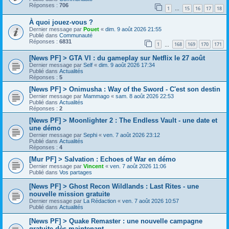
Réponses :
706
1
15
16
17
18
…
À quoi jouez-vous ?
Dernier message par
Pouet
«
dim. 9 août 2026 21:55
Publié dans
Communauté
Réponses :
6831
1
168
169
170
171
…
[News PF] > GTA VI : du gameplay sur Netflix le 27 août
Dernier message par
Self
«
dim. 9 août 2026 17:34
Publié dans
Actualités
Réponses :
5
[News PF] > Onimusha : Way of the Sword - C'est son destin
Dernier message par
Mammago
«
sam. 8 août 2026 22:53
Publié dans
Actualités
Réponses :
2
[News PF] > Moonlighter 2 : The Endless Vault - une date et
une démo
Dernier message par
Sephi
«
ven. 7 août 2026 23:12
Publié dans
Actualités
Réponses :
4
[Mur PF] > Salvation : Echoes of War en démo
Dernier message par
Vincent
«
ven. 7 août 2026 11:06
Publié dans
Vos partages
[News PF] > Ghost Recon Wildlands : Last Rites - une
nouvelle mission gratuite
Dernier message par
La Rédaction
«
ven. 7 août 2026 10:57
Publié dans
Actualités
[News PF] > Quake Remaster : une nouvelle campagne
gratuite dès maintenant