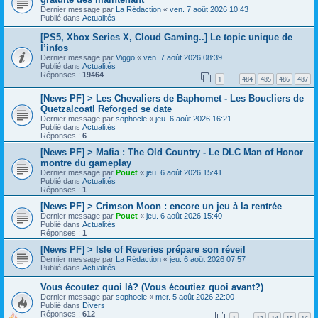
Dernier message par
La Rédaction
«
ven. 7 août 2026 10:43
Publié dans
Actualités
[PS5, Xbox Series X, Cloud Gaming..] Le topic unique de
l’infos
Dernier message par
Viggo
«
ven. 7 août 2026 08:39
Publié dans
Actualités
Réponses :
19464
1
484
485
486
487
…
[News PF] > Les Chevaliers de Baphomet - Les Boucliers de
Quetzalcoatl Reforged se date
Dernier message par
sophocle
«
jeu. 6 août 2026 16:21
Publié dans
Actualités
Réponses :
6
[News PF] > Mafia : The Old Country - Le DLC Man of Honor
montre du gameplay
Dernier message par
Pouet
«
jeu. 6 août 2026 15:41
Publié dans
Actualités
Réponses :
1
[News PF] > Crimson Moon : encore un jeu à la rentrée
Dernier message par
Pouet
«
jeu. 6 août 2026 15:40
Publié dans
Actualités
Réponses :
1
[News PF] > Isle of Reveries prépare son réveil
Dernier message par
La Rédaction
«
jeu. 6 août 2026 07:57
Publié dans
Actualités
Vous écoutez quoi là? (Vous écoutiez quoi avant?)
Dernier message par
sophocle
«
mer. 5 août 2026 22:00
Publié dans
Divers
Réponses :
612