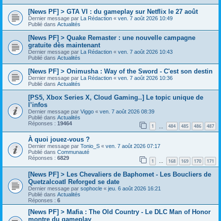
[News PF] > GTA VI : du gameplay sur Netflix le 27 août
Dernier message par
La Rédaction
«
ven. 7 août 2026 10:49
Publié dans
Actualités
[News PF] > Quake Remaster : une nouvelle campagne
gratuite dès maintenant
Dernier message par
La Rédaction
«
ven. 7 août 2026 10:43
Publié dans
Actualités
[News PF] > Onimusha : Way of the Sword - C'est son destin
Dernier message par
La Rédaction
«
ven. 7 août 2026 10:36
Publié dans
Actualités
[PS5, Xbox Series X, Cloud Gaming..] Le topic unique de
l’infos
Dernier message par
Viggo
«
ven. 7 août 2026 08:39
Publié dans
Actualités
Réponses :
19464
1
484
485
486
487
…
À quoi jouez-vous ?
Dernier message par
Tonio_S
«
ven. 7 août 2026 07:17
Publié dans
Communauté
Réponses :
6829
1
168
169
170
171
…
[News PF] > Les Chevaliers de Baphomet - Les Boucliers de
Quetzalcoatl Reforged se date
Dernier message par
sophocle
«
jeu. 6 août 2026 16:21
Publié dans
Actualités
Réponses :
6
[News PF] > Mafia : The Old Country - Le DLC Man of Honor
montre du gameplay