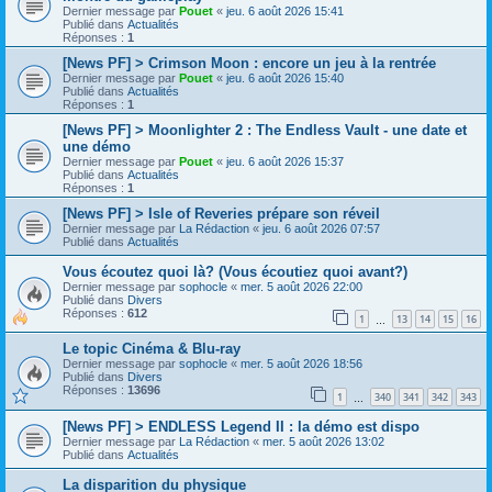
Dernier message par
Pouet
«
jeu. 6 août 2026 15:41
Publié dans
Actualités
Réponses :
1
[News PF] > Crimson Moon : encore un jeu à la rentrée
Dernier message par
Pouet
«
jeu. 6 août 2026 15:40
Publié dans
Actualités
Réponses :
1
[News PF] > Moonlighter 2 : The Endless Vault - une date et
une démo
Dernier message par
Pouet
«
jeu. 6 août 2026 15:37
Publié dans
Actualités
Réponses :
1
[News PF] > Isle of Reveries prépare son réveil
Dernier message par
La Rédaction
«
jeu. 6 août 2026 07:57
Publié dans
Actualités
Vous écoutez quoi là? (Vous écoutiez quoi avant?)
Dernier message par
sophocle
«
mer. 5 août 2026 22:00
Publié dans
Divers
Réponses :
612
1
13
14
15
16
…
Le topic Cinéma & Blu-ray
Dernier message par
sophocle
«
mer. 5 août 2026 18:56
Publié dans
Divers
Réponses :
13696
1
340
341
342
343
…
[News PF] > ENDLESS Legend II : la démo est dispo
Dernier message par
La Rédaction
«
mer. 5 août 2026 13:02
Publié dans
Actualités
La disparition du physique