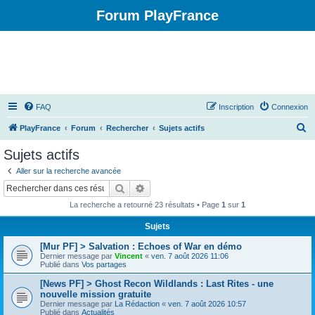
Forum PlayFrance
FAQ
Inscription
Connexion
R
PlayFrance
Forum
Rechercher
Sujets actifs
e
Sujets actifs
c
Aller sur la recherche avancée
h
Rechercher
Recherche avancée
e
La recherche a retourné 23 résultats • Page
1
sur
1
r
Sujets
c
[Mur PF] > Salvation : Echoes of War en démo
h
Dernier message par
Vincent
«
ven. 7 août 2026 11:06
e
Publié dans
Vos partages
r
[News PF] > Ghost Recon Wildlands : Last Rites - une
nouvelle mission gratuite
Dernier message par
La Rédaction
«
ven. 7 août 2026 10:57
Publié dans
Actualités