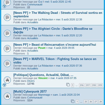
Dernier message par
Gui
«
mer. 5 août 2026 12:45
Publié dans
Communauté
Réponses :
22
[News PF] > The Walking Dead : Streets of Survival sortira en
septembre
Dernier message par
La Rédaction
«
mer. 5 août 2026 12:38
Publié dans
Actualités
[News PF] > The Alighieri Circle : Dante's Bloodline se
da(n)te
Dernier message par
La Rédaction
«
mer. 5 août 2026 12:20
Publié dans
Actualités
[News PF] > Beast of Reincarnation s'incarne aujourd'hui
Dernier message par
Pouet
«
mar. 4 août 2026 09:05
Publié dans
Actualités
Réponses :
1
[News PF] > MARVEL Tōkon : Fighting Souls se lance en
vidéo
Dernier message par
La Rédaction
«
mar. 4 août 2026 07:36
Publié dans
Actualités
[Politique] Questions, Actualité, Débat, ...
Dernier message par
Vincent
«
mar. 4 août 2026 07:35
Publié dans
Divers
Réponses :
12745
1
316
317
318
319
…
[Multi] Cyberpunk 2077
Dernier message par
Mammago
«
sam. 1 août 2026 22:04
Publié dans
Communauté
Réponses :
1114
1
25
26
27
28
…