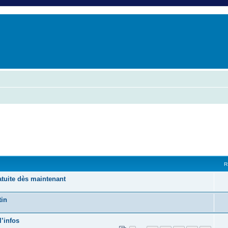
er
erche avancée
R
tuite dès maintenant
tin
l’infos