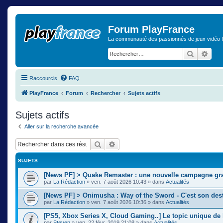
Forum PlayFrance
La communauté des passionnés de jeux vidéo !
Recherch
Rech
Raccourcis
FAQ
PlayFrance
Forum
Rechercher
Sujets actifs
Sujets actifs
Aller sur la recherche avancée
Rechercher
Recherche avancée
SUJETS
[News PF] > Quake Remaster : une nouvelle campagne gra
par
La Rédaction
»
ven. 7 août 2026 10:43
» dans
Actualités
[News PF] > Onimusha : Way of the Sword - C'est son des
par
La Rédaction
»
ven. 7 août 2026 10:36
» dans
Actualités
[PS5, Xbox Series X, Cloud Gaming..] Le topic unique de 
par
Steven
»
ven. 22 févr. 2019 21:08
» dans
Actualités