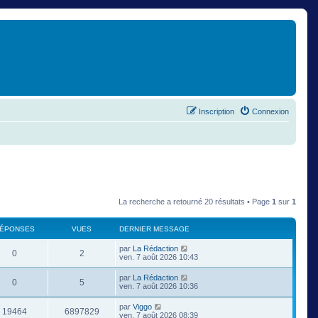
Inscription
Connexion
La recherche a retourné 20 résultats • Page
1
sur
1
ÉPONSES
VUES
DERNIER MESSAGE
par
La Rédaction
0
2
ven. 7 août 2026 10:43
par
La Rédaction
0
5
ven. 7 août 2026 10:36
par
Viggo
19464
6897829
ven. 7 août 2026 08:39