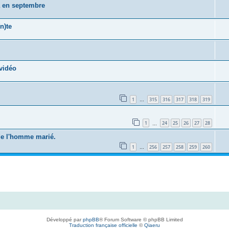
a en septembre
n)te
vidéo
1
315
316
317
318
319
…
1
24
25
26
27
28
…
 de l'homme marié.
1
256
257
258
259
260
…
Développé par
phpBB
® Forum Software © phpBB Limited
Traduction française officielle
©
Qiaeru