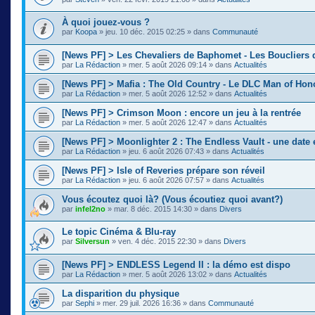
À quoi jouez-vous ?
par
Koopa
»
jeu. 10 déc. 2015 02:25
» dans
Communauté
[News PF] > Les Chevaliers de Baphomet - Les Boucliers 
par
La Rédaction
»
mer. 5 août 2026 09:14
» dans
Actualités
[News PF] > Mafia : The Old Country - Le DLC Man of Ho
par
La Rédaction
»
mer. 5 août 2026 12:52
» dans
Actualités
[News PF] > Crimson Moon : encore un jeu à la rentrée
par
La Rédaction
»
mer. 5 août 2026 12:47
» dans
Actualités
[News PF] > Moonlighter 2 : The Endless Vault - une date
par
La Rédaction
»
jeu. 6 août 2026 07:43
» dans
Actualités
[News PF] > Isle of Reveries prépare son réveil
par
La Rédaction
»
jeu. 6 août 2026 07:57
» dans
Actualités
Vous écoutez quoi là? (Vous écoutiez quoi avant?)
par
infel2no
»
mar. 8 déc. 2015 14:30
» dans
Divers
Le topic Cinéma & Blu-ray
par
Silversun
»
ven. 4 déc. 2015 22:30
» dans
Divers
[News PF] > ENDLESS Legend II : la démo est dispo
par
La Rédaction
»
mer. 5 août 2026 13:02
» dans
Actualités
La disparition du physique
par
Sephi
»
mer. 29 juil. 2026 16:36
» dans
Communauté