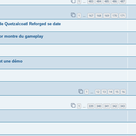
1
483
484
485
486
487
…
1
167
168
169
170
171
…
de Quetzalcoatl Reforged se date
nor montre du gameplay
 et une démo
1
12
13
14
15
16
…
1
339
340
341
342
343
…