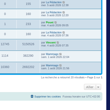
par
La Rédaction
0
155
mer. 5 août 2026 12:38
par
La Rédaction
0
160
mer. 5 août 2026 12:20
par
Pouet
1
233
mar. 4 août 2026 09:05
par
La Rédaction
0
160
mar. 4 août 2026 07:36
par
Vincent
12745
5150526
mar. 4 août 2026 07:35
par
Mammago
1114
382290
sam. 1 août 2026 22:04
par
Mammago
10360
2692202
sam. 1 août 2026 21:56
La recherche a retourné 20 résultats • Page
1
sur
1
Aller
Supprimer les cookies
Fuseau horaire sur
UTC+02:00