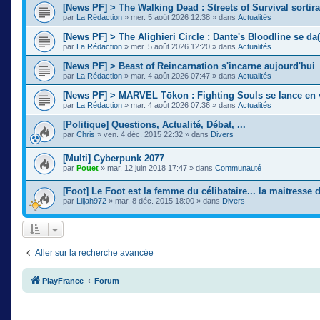
[News PF] > The Walking Dead : Streets of Survival sortir
par
La Rédaction
»
mer. 5 août 2026 12:38
» dans
Actualités
[News PF] > The Alighieri Circle : Dante's Bloodline se da(
par
La Rédaction
»
mer. 5 août 2026 12:20
» dans
Actualités
[News PF] > Beast of Reincarnation s'incarne aujourd'hui
par
La Rédaction
»
mar. 4 août 2026 07:47
» dans
Actualités
[News PF] > MARVEL Tōkon : Fighting Souls se lance en 
par
La Rédaction
»
mar. 4 août 2026 07:36
» dans
Actualités
[Politique] Questions, Actualité, Débat, ...
par
Chris
»
ven. 4 déc. 2015 22:32
» dans
Divers
[Multi] Cyberpunk 2077
par
Pouet
»
mar. 12 juin 2018 17:47
» dans
Communauté
[Foot] Le Foot est la femme du célibataire... la maitresse
par
Liljah972
»
mar. 8 déc. 2015 18:00
» dans
Divers
Aller sur la recherche avancée
PlayFrance
Forum