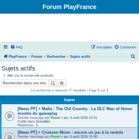
Forum PlayFrance
FAQ
Inscription
Connexion
R
PlayFrance
Forum
Rechercher
Sujets actifs
e
Sujets actifs
c
Aller sur la recherche avancée
h
Rechercher
Recherche avancée
e
La recherche a retourné 17 résultats • Page
1
sur
1
r
Sujets
c
[News PF] > Mafia : The Old Country - Le DLC Man of Honor
h
montre du gameplay
e
Dernier message par
Pouet
«
jeu. 6 août 2026 15:41
Publié dans
Actualités
r
Réponses :
1
[News PF] > Crimson Moon : encore un jeu à la rentrée
Dernier message par
Pouet
«
jeu. 6 août 2026 15:40