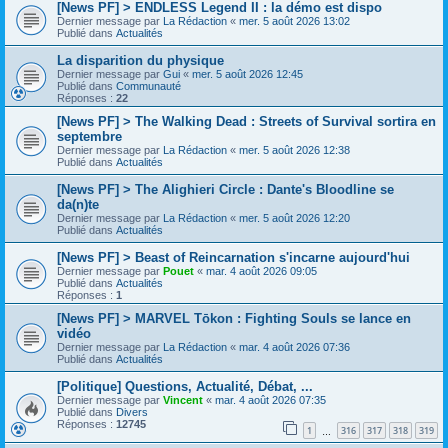
[News PF] > ENDLESS Legend II : la démo est dispo
Dernier message par
La Rédaction
«
mer. 5 août 2026 13:02
Publié dans
Actualités
La disparition du physique
Dernier message par
Gui
«
mer. 5 août 2026 12:45
Publié dans
Communauté
Réponses :
22
[News PF] > The Walking Dead : Streets of Survival sortira en
septembre
Dernier message par
La Rédaction
«
mer. 5 août 2026 12:38
Publié dans
Actualités
[News PF] > The Alighieri Circle : Dante's Bloodline se
da(n)te
Dernier message par
La Rédaction
«
mer. 5 août 2026 12:20
Publié dans
Actualités
[News PF] > Beast of Reincarnation s'incarne aujourd'hui
Dernier message par
Pouet
«
mar. 4 août 2026 09:05
Publié dans
Actualités
Réponses :
1
[News PF] > MARVEL Tōkon : Fighting Souls se lance en
vidéo
Dernier message par
La Rédaction
«
mar. 4 août 2026 07:36
Publié dans
Actualités
[Politique] Questions, Actualité, Débat, ...
Dernier message par
Vincent
«
mar. 4 août 2026 07:35
Publié dans
Divers
Réponses :
12745
1
316
317
318
319
…