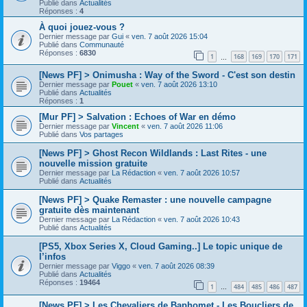
Publié dans
Actualités
Réponses :
4
À quoi jouez-vous ?
Dernier message par
Gui
«
ven. 7 août 2026 15:04
Publié dans
Communauté
Réponses :
6830
1
168
169
170
171
…
[News PF] > Onimusha : Way of the Sword - C'est son destin
Dernier message par
Pouet
«
ven. 7 août 2026 13:10
Publié dans
Actualités
Réponses :
1
[Mur PF] > Salvation : Echoes of War en démo
Dernier message par
Vincent
«
ven. 7 août 2026 11:06
Publié dans
Vos partages
[News PF] > Ghost Recon Wildlands : Last Rites - une
nouvelle mission gratuite
Dernier message par
La Rédaction
«
ven. 7 août 2026 10:57
Publié dans
Actualités
[News PF] > Quake Remaster : une nouvelle campagne
gratuite dès maintenant
Dernier message par
La Rédaction
«
ven. 7 août 2026 10:43
Publié dans
Actualités
[PS5, Xbox Series X, Cloud Gaming..] Le topic unique de
l’infos
Dernier message par
Viggo
«
ven. 7 août 2026 08:39
Publié dans
Actualités
Réponses :
19464
1
484
485
486
487
…
[News PF] > Les Chevaliers de Baphomet - Les Boucliers de