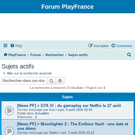
Forum PlayFrance
FAQ
Inscription
Connexion
R
PlayFrance
Forum
Rechercher
Sujets actifs
e
Sujets actifs
c
Aller sur la recherche avancée
h
Rechercher
Recherche avancée
e
La recherche a retourné 23 résultats • Page
1
sur
1
r
Sujets
c
[News PF] > GTA VI : du gameplay sur Netflix le 27 août
h
Dernier message par
Gui
«
sam. 8 août 2026 00:56
e
Publié dans
Actualités
Réponses :
2
r
[News PF] > Moonlighter 2 : The Endless Vault - une date et
une démo
Dernier message par
Sephi
«
ven. 7 août 2026 23:12