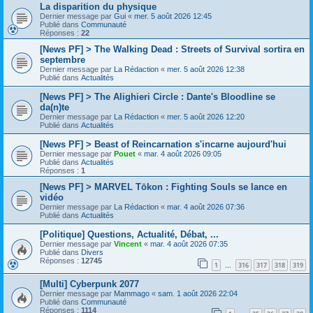
La disparition du physique
Dernier message par
Gui
«
mer. 5 août 2026 12:45
Publié dans
Communauté
Réponses :
22
[News PF] > The Walking Dead : Streets of Survival sortira en
septembre
Dernier message par
La Rédaction
«
mer. 5 août 2026 12:38
Publié dans
Actualités
[News PF] > The Alighieri Circle : Dante's Bloodline se
da(n)te
Dernier message par
La Rédaction
«
mer. 5 août 2026 12:20
Publié dans
Actualités
[News PF] > Beast of Reincarnation s'incarne aujourd'hui
Dernier message par
Pouet
«
mar. 4 août 2026 09:05
Publié dans
Actualités
Réponses :
1
[News PF] > MARVEL Tōkon : Fighting Souls se lance en
vidéo
Dernier message par
La Rédaction
«
mar. 4 août 2026 07:36
Publié dans
Actualités
[Politique] Questions, Actualité, Débat, ...
Dernier message par
Vincent
«
mar. 4 août 2026 07:35
Publié dans
Divers
Réponses :
12745
1
316
317
318
319
…
[Multi] Cyberpunk 2077
Dernier message par
Mammago
«
sam. 1 août 2026 22:04
Publié dans
Communauté
Réponses :
1114