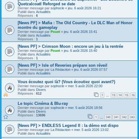
Quetzalcoatl Reforged se date
Dernier message par
sophocle
«
jeu. 6 août 2026 16:21
Publié dans
Actualités
Réponses :
6
[News PF] > Mafia : The Old Country - Le DLC Man of Honor
montre du gameplay
Dernier message par
Pouet
«
jeu. 6 août 2026 15:41
Publié dans
Actualités
Réponses :
1
[News PF] > Crimson Moon : encore un jeu à la rentrée
Dernier message par
Pouet
«
jeu. 6 août 2026 15:40
Publié dans
Actualités
Réponses :
1
[News PF] > Isle of Reveries prépare son réveil
Dernier message par
La Rédaction
«
jeu. 6 août 2026 07:57
Publié dans
Actualités
Vous écoutez quoi là? (Vous écoutiez quoi avant?)
Dernier message par
sophocle
«
mer. 5 août 2026 22:00
Publié dans
Divers
Réponses :
612
1
13
14
15
16
…
Le topic Cinéma & Blu-ray
Dernier message par
sophocle
«
mer. 5 août 2026 18:56
Publié dans
Divers
Réponses :
13696
1
340
341
342
343
…
[News PF] > ENDLESS Legend II : la démo est dispo
Dernier message par
La Rédaction
«
mer. 5 août 2026 13:02
Publié dans
Actualités