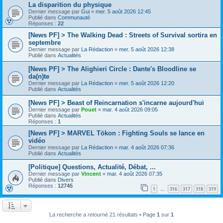
La disparition du physique
Dernier message par
Gui
«
mer. 5 août 2026 12:45
Publié dans
Communauté
Réponses :
22
[News PF] > The Walking Dead : Streets of Survival sortira en
septembre
Dernier message par
La Rédaction
«
mer. 5 août 2026 12:38
Publié dans
Actualités
[News PF] > The Alighieri Circle : Dante's Bloodline se
da(n)te
Dernier message par
La Rédaction
«
mer. 5 août 2026 12:20
Publié dans
Actualités
[News PF] > Beast of Reincarnation s'incarne aujourd'hui
Dernier message par
Pouet
«
mar. 4 août 2026 09:05
Publié dans
Actualités
Réponses :
1
[News PF] > MARVEL Tōkon : Fighting Souls se lance en
vidéo
Dernier message par
La Rédaction
«
mar. 4 août 2026 07:36
Publié dans
Actualités
[Politique] Questions, Actualité, Débat, ...
Dernier message par
Vincent
«
mar. 4 août 2026 07:35
Publié dans
Divers
Réponses :
12745
1
316
317
318
319
…
La recherche a retourné 21 résultats • Page
1
sur
1