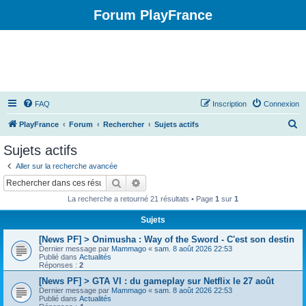
Forum PlayFrance
FAQ
Inscription
Connexion
R
PlayFrance
Forum
Rechercher
Sujets actifs
e
Sujets actifs
c
Aller sur la recherche avancée
h
Rechercher
Recherche avancée
e
La recherche a retourné 21 résultats • Page
1
sur
1
r
Sujets
c
[News PF] > Onimusha : Way of the Sword - C'est son destin
h
Dernier message par
Mammago
«
sam. 8 août 2026 22:53
e
Publié dans
Actualités
Réponses :
2
r
[News PF] > GTA VI : du gameplay sur Netflix le 27 août
Dernier message par
Mammago
«
sam. 8 août 2026 22:53
Publié dans
Actualités