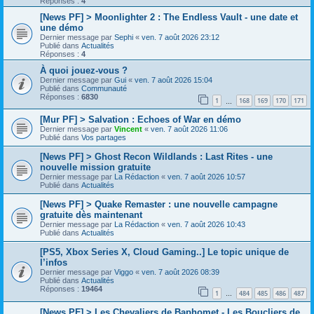
Réponses :
4
[News PF] > Moonlighter 2 : The Endless Vault - une date et
une démo
Dernier message par
Sephi
«
ven. 7 août 2026 23:12
Publié dans
Actualités
Réponses :
4
À quoi jouez-vous ?
Dernier message par
Gui
«
ven. 7 août 2026 15:04
Publié dans
Communauté
Réponses :
6830
1
168
169
170
171
…
[Mur PF] > Salvation : Echoes of War en démo
Dernier message par
Vincent
«
ven. 7 août 2026 11:06
Publié dans
Vos partages
[News PF] > Ghost Recon Wildlands : Last Rites - une
nouvelle mission gratuite
Dernier message par
La Rédaction
«
ven. 7 août 2026 10:57
Publié dans
Actualités
[News PF] > Quake Remaster : une nouvelle campagne
gratuite dès maintenant
Dernier message par
La Rédaction
«
ven. 7 août 2026 10:43
Publié dans
Actualités
[PS5, Xbox Series X, Cloud Gaming..] Le topic unique de
l’infos
Dernier message par
Viggo
«
ven. 7 août 2026 08:39
Publié dans
Actualités
Réponses :
19464
1
484
485
486
487
…
[News PF] > Les Chevaliers de Baphomet - Les Boucliers de