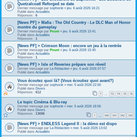
Quetzalcoatl Reforged se date
Dernier message par
sophocle
«
jeu. 6 août 2026 16:21
Publié dans
Actualités
Réponses :
6
[News PF] > Mafia : The Old Country - Le DLC Man of Honor
montre du gameplay
Dernier message par
Pouet
«
jeu. 6 août 2026 15:41
Publié dans
Actualités
Réponses :
1
[News PF] > Crimson Moon : encore un jeu à la rentrée
Dernier message par
Pouet
«
jeu. 6 août 2026 15:40
Publié dans
Actualités
Réponses :
1
[News PF] > Isle of Reveries prépare son réveil
Dernier message par
La Rédaction
«
jeu. 6 août 2026 07:57
Publié dans
Actualités
Vous écoutez quoi là? (Vous écoutiez quoi avant?)
Dernier message par
sophocle
«
mer. 5 août 2026 22:00
Publié dans
Divers
Réponses :
612
1
13
14
15
16
…
Le topic Cinéma & Blu-ray
Dernier message par
sophocle
«
mer. 5 août 2026 18:56
Publié dans
Divers
Réponses :
13696
1
340
341
342
343
…
[News PF] > ENDLESS Legend II : la démo est dispo
Dernier message par
La Rédaction
«
mer. 5 août 2026 13:02
Publié dans
Actualités