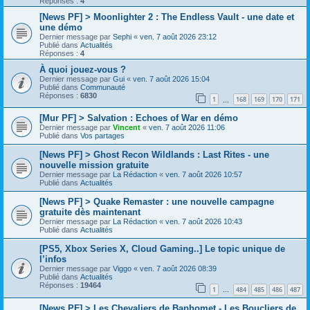
Réponses :
4
[News PF] > Moonlighter 2 : The Endless Vault - une date et
une démo
Dernier message par
Sephi
«
ven. 7 août 2026 23:12
Publié dans
Actualités
Réponses :
4
À quoi jouez-vous ?
Dernier message par
Gui
«
ven. 7 août 2026 15:04
Publié dans
Communauté
Réponses :
6830
1
168
169
170
171
…
[Mur PF] > Salvation : Echoes of War en démo
Dernier message par
Vincent
«
ven. 7 août 2026 11:06
Publié dans
Vos partages
[News PF] > Ghost Recon Wildlands : Last Rites - une
nouvelle mission gratuite
Dernier message par
La Rédaction
«
ven. 7 août 2026 10:57
Publié dans
Actualités
[News PF] > Quake Remaster : une nouvelle campagne
gratuite dès maintenant
Dernier message par
La Rédaction
«
ven. 7 août 2026 10:43
Publié dans
Actualités
[PS5, Xbox Series X, Cloud Gaming..] Le topic unique de
l’infos
Dernier message par
Viggo
«
ven. 7 août 2026 08:39
Publié dans
Actualités
Réponses :
19464
1
484
485
486
487
…
[News PF] > Les Chevaliers de Baphomet - Les Boucliers de