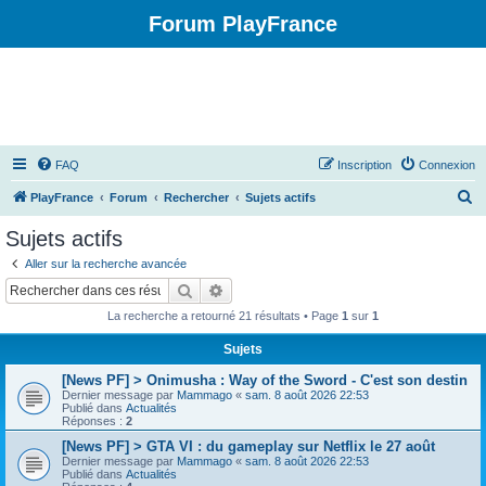
Forum PlayFrance
FAQ
Inscription
Connexion
R
PlayFrance
Forum
Rechercher
Sujets actifs
e
Sujets actifs
c
Aller sur la recherche avancée
h
Rechercher
Recherche avancée
e
La recherche a retourné 21 résultats • Page
1
sur
1
r
Sujets
c
[News PF] > Onimusha : Way of the Sword - C'est son destin
h
Dernier message par
Mammago
«
sam. 8 août 2026 22:53
e
Publié dans
Actualités
Réponses :
2
r
[News PF] > GTA VI : du gameplay sur Netflix le 27 août
Dernier message par
Mammago
«
sam. 8 août 2026 22:53
Publié dans
Actualités