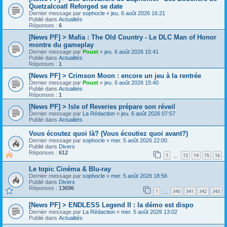
Quetzalcoatl Reforged se date
Dernier message par
sophocle
«
jeu. 6 août 2026 16:21
Publié dans
Actualités
Réponses :
6
[News PF] > Mafia : The Old Country - Le DLC Man of Honor
montre du gameplay
Dernier message par
Pouet
«
jeu. 6 août 2026 15:41
Publié dans
Actualités
Réponses :
1
[News PF] > Crimson Moon : encore un jeu à la rentrée
Dernier message par
Pouet
«
jeu. 6 août 2026 15:40
Publié dans
Actualités
Réponses :
1
[News PF] > Isle of Reveries prépare son réveil
Dernier message par
La Rédaction
«
jeu. 6 août 2026 07:57
Publié dans
Actualités
Vous écoutez quoi là? (Vous écoutiez quoi avant?)
Dernier message par
sophocle
«
mer. 5 août 2026 22:00
Publié dans
Divers
Réponses :
612
1
13
14
15
16
…
Le topic Cinéma & Blu-ray
Dernier message par
sophocle
«
mer. 5 août 2026 18:56
Publié dans
Divers
Réponses :
13696
1
340
341
342
343
…
[News PF] > ENDLESS Legend II : la démo est dispo
Dernier message par
La Rédaction
«
mer. 5 août 2026 13:02
Publié dans
Actualités