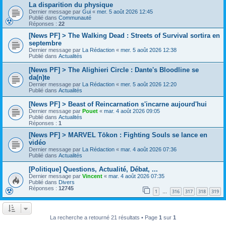
La disparition du physique
Dernier message par
Gui
«
mer. 5 août 2026 12:45
Publié dans
Communauté
Réponses :
22
[News PF] > The Walking Dead : Streets of Survival sortira en
septembre
Dernier message par
La Rédaction
«
mer. 5 août 2026 12:38
Publié dans
Actualités
[News PF] > The Alighieri Circle : Dante's Bloodline se
da(n)te
Dernier message par
La Rédaction
«
mer. 5 août 2026 12:20
Publié dans
Actualités
[News PF] > Beast of Reincarnation s'incarne aujourd'hui
Dernier message par
Pouet
«
mar. 4 août 2026 09:05
Publié dans
Actualités
Réponses :
1
[News PF] > MARVEL Tōkon : Fighting Souls se lance en
vidéo
Dernier message par
La Rédaction
«
mar. 4 août 2026 07:36
Publié dans
Actualités
[Politique] Questions, Actualité, Débat, ...
Dernier message par
Vincent
«
mar. 4 août 2026 07:35
Publié dans
Divers
Réponses :
12745
1
316
317
318
319
…
La recherche a retourné 21 résultats • Page
1
sur
1