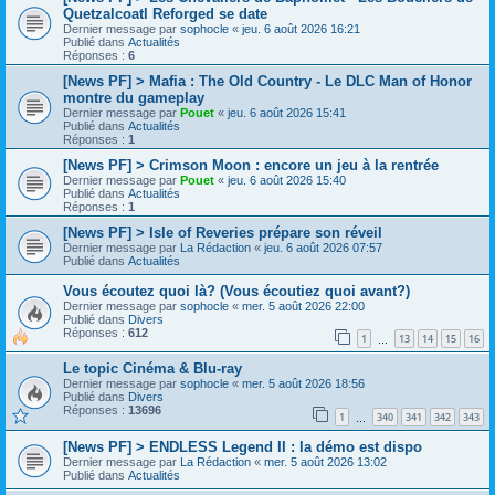
Quetzalcoatl Reforged se date
Dernier message par
sophocle
«
jeu. 6 août 2026 16:21
Publié dans
Actualités
Réponses :
6
[News PF] > Mafia : The Old Country - Le DLC Man of Honor
montre du gameplay
Dernier message par
Pouet
«
jeu. 6 août 2026 15:41
Publié dans
Actualités
Réponses :
1
[News PF] > Crimson Moon : encore un jeu à la rentrée
Dernier message par
Pouet
«
jeu. 6 août 2026 15:40
Publié dans
Actualités
Réponses :
1
[News PF] > Isle of Reveries prépare son réveil
Dernier message par
La Rédaction
«
jeu. 6 août 2026 07:57
Publié dans
Actualités
Vous écoutez quoi là? (Vous écoutiez quoi avant?)
Dernier message par
sophocle
«
mer. 5 août 2026 22:00
Publié dans
Divers
Réponses :
612
1
13
14
15
16
…
Le topic Cinéma & Blu-ray
Dernier message par
sophocle
«
mer. 5 août 2026 18:56
Publié dans
Divers
Réponses :
13696
1
340
341
342
343
…
[News PF] > ENDLESS Legend II : la démo est dispo
Dernier message par
La Rédaction
«
mer. 5 août 2026 13:02
Publié dans
Actualités