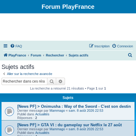
Forum PlayFrance
FAQ
Inscription
Connexion
R
PlayFrance
Forum
Rechercher
Sujets actifs
e
Sujets actifs
c
Aller sur la recherche avancée
h
Rechercher
Recherche avancée
e
La recherche a retourné 21 résultats • Page
1
sur
1
r
Sujets
c
[News PF] > Onimusha : Way of the Sword - C'est son destin
h
Dernier message par
Mammago
«
sam. 8 août 2026 22:53
e
Publié dans
Actualités
Réponses :
2
r
[News PF] > GTA VI : du gameplay sur Netflix le 27 août
Dernier message par
Mammago
«
sam. 8 août 2026 22:53
Publié dans
Actualités