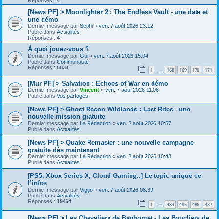
Réponses :
4
[News PF] > Moonlighter 2 : The Endless Vault - une date et
une démo
Dernier message par
Sephi
«
ven. 7 août 2026 23:12
Publié dans
Actualités
Réponses :
4
À quoi jouez-vous ?
Dernier message par
Gui
«
ven. 7 août 2026 15:04
Publié dans
Communauté
Réponses :
6830
1
168
169
170
171
…
[Mur PF] > Salvation : Echoes of War en démo
Dernier message par
Vincent
«
ven. 7 août 2026 11:06
Publié dans
Vos partages
[News PF] > Ghost Recon Wildlands : Last Rites - une
nouvelle mission gratuite
Dernier message par
La Rédaction
«
ven. 7 août 2026 10:57
Publié dans
Actualités
[News PF] > Quake Remaster : une nouvelle campagne
gratuite dès maintenant
Dernier message par
La Rédaction
«
ven. 7 août 2026 10:43
Publié dans
Actualités
[PS5, Xbox Series X, Cloud Gaming..] Le topic unique de
l’infos
Dernier message par
Viggo
«
ven. 7 août 2026 08:39
Publié dans
Actualités
Réponses :
19464
1
484
485
486
487
…
[News PF] > Les Chevaliers de Baphomet - Les Boucliers de