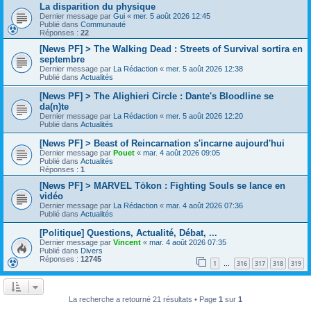
La disparition du physique
Dernier message par
Gui
«
mer. 5 août 2026 12:45
Publié dans
Communauté
Réponses :
22
[News PF] > The Walking Dead : Streets of Survival sortira en
septembre
Dernier message par
La Rédaction
«
mer. 5 août 2026 12:38
Publié dans
Actualités
[News PF] > The Alighieri Circle : Dante's Bloodline se
da(n)te
Dernier message par
La Rédaction
«
mer. 5 août 2026 12:20
Publié dans
Actualités
[News PF] > Beast of Reincarnation s'incarne aujourd'hui
Dernier message par
Pouet
«
mar. 4 août 2026 09:05
Publié dans
Actualités
Réponses :
1
[News PF] > MARVEL Tōkon : Fighting Souls se lance en
vidéo
Dernier message par
La Rédaction
«
mar. 4 août 2026 07:36
Publié dans
Actualités
[Politique] Questions, Actualité, Débat, ...
Dernier message par
Vincent
«
mar. 4 août 2026 07:35
Publié dans
Divers
Réponses :
12745
1
316
317
318
319
…
La recherche a retourné 21 résultats • Page
1
sur
1