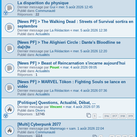
La disparition du physique
Dernier message par
Gui
«
mer. 5 août 2026 12:45
Publié dans
Communauté
Réponses :
22
[News PF] > The Walking Dead : Streets of Survival sortira en
septembre
Dernier message par
La Rédaction
«
mer. 5 août 2026 12:38
Publié dans
Actualités
[News PF] > The Alighieri Circle : Dante's Bloodline se
da(n)te
Dernier message par
La Rédaction
«
mer. 5 août 2026 12:20
Publié dans
Actualités
[News PF] > Beast of Reincarnation s'incarne aujourd'hui
Dernier message par
Pouet
«
mar. 4 août 2026 09:05
Publié dans
Actualités
Réponses :
1
[News PF] > MARVEL Tōkon : Fighting Souls se lance en
vidéo
Dernier message par
La Rédaction
«
mar. 4 août 2026 07:36
Publié dans
Actualités
[Politique] Questions, Actualité, Débat, ...
Dernier message par
Vincent
«
mar. 4 août 2026 07:35
Publié dans
Divers
Réponses :
12745
1
316
317
318
319
…
[Multi] Cyberpunk 2077
Dernier message par
Mammago
«
sam. 1 août 2026 22:04
Publié dans
Communauté
Réponses :
1114