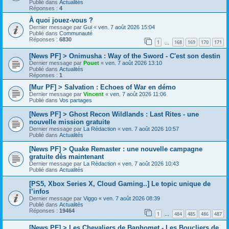
Publié dans
Actualités
Réponses :
4
À quoi jouez-vous ?
Dernier message par
Gui
«
ven. 7 août 2026 15:04
Publié dans
Communauté
Réponses :
6830
1
168
169
170
171
…
[News PF] > Onimusha : Way of the Sword - C'est son destin
Dernier message par
Pouet
«
ven. 7 août 2026 13:10
Publié dans
Actualités
Réponses :
1
[Mur PF] > Salvation : Echoes of War en démo
Dernier message par
Vincent
«
ven. 7 août 2026 11:06
Publié dans
Vos partages
[News PF] > Ghost Recon Wildlands : Last Rites - une
nouvelle mission gratuite
Dernier message par
La Rédaction
«
ven. 7 août 2026 10:57
Publié dans
Actualités
[News PF] > Quake Remaster : une nouvelle campagne
gratuite dès maintenant
Dernier message par
La Rédaction
«
ven. 7 août 2026 10:43
Publié dans
Actualités
[PS5, Xbox Series X, Cloud Gaming..] Le topic unique de
l’infos
Dernier message par
Viggo
«
ven. 7 août 2026 08:39
Publié dans
Actualités
Réponses :
19464
1
484
485
486
487
…
[News PF] > Les Chevaliers de Baphomet - Les Boucliers de