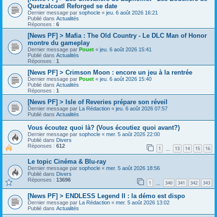
Quetzalcoatl Reforged se date
Dernier message par
sophocle
«
jeu. 6 août 2026 16:21
Publié dans
Actualités
Réponses :
6
[News PF] > Mafia : The Old Country - Le DLC Man of Honor
montre du gameplay
Dernier message par
Pouet
«
jeu. 6 août 2026 15:41
Publié dans
Actualités
Réponses :
1
[News PF] > Crimson Moon : encore un jeu à la rentrée
Dernier message par
Pouet
«
jeu. 6 août 2026 15:40
Publié dans
Actualités
Réponses :
1
[News PF] > Isle of Reveries prépare son réveil
Dernier message par
La Rédaction
«
jeu. 6 août 2026 07:57
Publié dans
Actualités
Vous écoutez quoi là? (Vous écoutiez quoi avant?)
Dernier message par
sophocle
«
mer. 5 août 2026 22:00
Publié dans
Divers
Réponses :
612
1
13
14
15
16
…
Le topic Cinéma & Blu-ray
Dernier message par
sophocle
«
mer. 5 août 2026 18:56
Publié dans
Divers
Réponses :
13696
1
340
341
342
343
…
[News PF] > ENDLESS Legend II : la démo est dispo
Dernier message par
La Rédaction
«
mer. 5 août 2026 13:02
Publié dans
Actualités