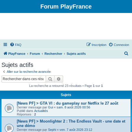
Forum PlayFrance
FAQ
Inscription
Connexion
R
PlayFrance
Forum
Rechercher
Sujets actifs
e
Sujets actifs
c
Aller sur la recherche avancée
h
Rechercher
Recherche avancée
e
La recherche a retourné 23 résultats • Page
1
sur
1
r
Sujets
c
[News PF] > GTA VI : du gameplay sur Netflix le 27 août
h
Dernier message par
Gui
«
sam. 8 août 2026 00:56
e
Publié dans
Actualités
Réponses :
2
r
[News PF] > Moonlighter 2 : The Endless Vault - une date et
une démo
Dernier message par
Sephi
«
ven. 7 août 2026 23:12